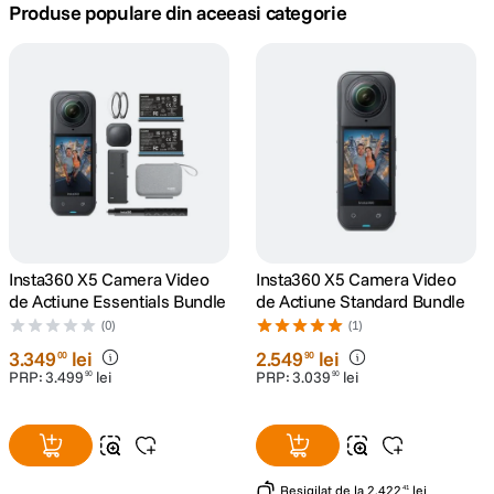
Produse populare din aceeasi categorie
canon sx740 hs
5
.
lavaliera
6
.
card memorie
7
.
dji mic mini
8
.
dji osmo
9
.
Insta360 X5 Camera Video
Insta360 X5 Camera Video
de Actiune Essentials Bundle
de Actiune Standard Bundle
insta 360
10
.
(0)
(1)
3
.
349
lei
2
.
549
lei
00
90
PRP:
3
.
499
lei
PRP:
3
.
039
lei
90
90
Resigilat
de la
2
.
422
lei
41