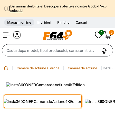
Da lumina ideilor tale! Descopera ofertele noastre Godox!
Vezi
selectia!
Magazin online
Inchirieri
Printing
Cursuri
0
0
Cont
Cauta dupa model, tipul produsului, caracteristici...
Top Cautari
Camere de actiune si drone
Camere de actiune
Insta36
canon g7x
1
.
trepied
2
.
trepied telefon
3
.
peak design
4
.