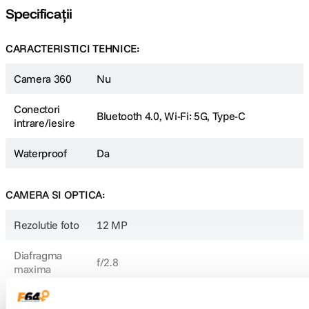
descarcata gratuit pe IOS si Android. Aceasta ofera diverse functii, inclusiv
Specificații
functii intuitive de auto-editare. uimitor de detaliate si echilibrate.
CARACTERISTICI TEHNICE:
Camera 360
Nu
Conectori
Bluetooth 4.0, Wi-Fi: 5G, Type-C
intrare/iesire
Waterproof
Da
CAMERA SI OPTICA:
Rezolutie foto
12 MP
Diafragma
f/2.8
maxima
Unghi de
Nespecificat