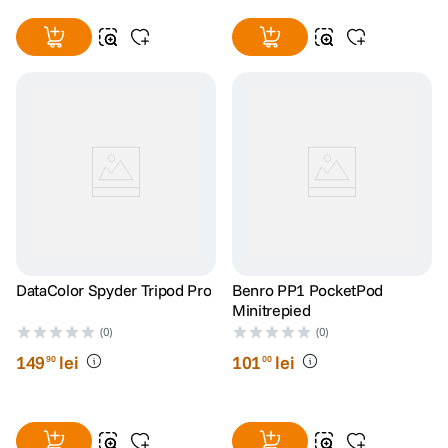
DataColor Spyder Tripod Pro
Benro PP1 PocketPod
Minitrepied
(0)
(0)
149
lei
101
lei
90
00