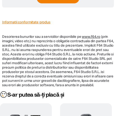
Tip display
LCD
Informatii conformitate produs
Touchscreen
Da
Descrierea bunurilor sau a serviciilor disponibile pe
www.f64.ro
(prin
CARACTERISTICI GENERALE:
imagini, video etc.) nu reprezinta o obligatie contractuala din partea F64,
acestea fiind utilizate exclusiv cu titlu de prezentare. Implicit F64 Studio
Suport
S.R.L. nu isi asuma raspunderea pentru eventualele erori de pret sau
Card microSD
stoc. Aceste erori nu obliga F64 Studio S.R.L. la nicio actiune. Preturile si
inregistrare
disponibilitatea produselor comercializate de catre F64 Studio SRL pot
suferi modificari ulterioare, acest lucru fiind influentat de factori externi
GPS
Nu
precum politica de preturi a distribuitorilor sau disponibilitatea
produselor pe stocul acestora. De asemenea, F64 Studio S.R.L. isi
rezerva dreptul de a corecta eventuale omisiuni sau erori in afisare care
Wi-Fi
Da
pot surveni in urma unor greseli de dactilografiere, lipsa de acuratete
sau erori ale produselor software, fara a anunta in prealabil.
Dimensiuni
72x48x32.4 mm
S-ar putea să-ți placă și
Greutate
121 g
AUDIO: