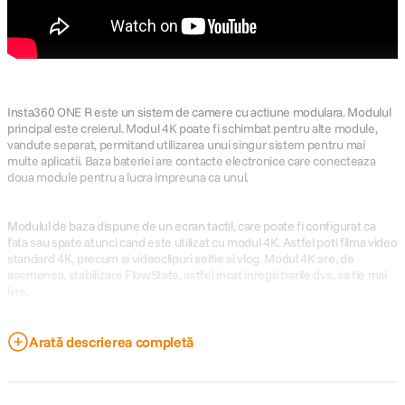
Insta360 ONE R este un sistem de camere cu actiune modulara. Modulul
principal este creierul. Modul 4K poate fi schimbat pentru alte module,
vandute separat, permitand utilizarea unui singur sistem pentru mai
multe aplicatii. Baza bateriei are contacte electronice care conecteaza
doua module pentru a lucra impreuna ca unul.
Modulul de baza dispune de un ecran tactil, care poate fi configurat ca
fata sau spate atunci cand este utilizat cu modul 4K. Astfel poti filma video
standard 4K, precum si videoclipuri selfie si vlog. Modul 4K are, de
asemenea, stabilizare FlowState, astfel incat inregistrarile dvs. sa fie mai
line.
Sistemul ONE R accepta telecomanda Bluetooth de la un Apple Watch
Arată descrierea completă
sau o telecomanda inteligenta GPS Insta360 dedicata, ambele vandute
separat. Ofera, de asemenea, suport pentru microfon extern printr-un
adaptor Insta360 USB de tip C pana la 3,5 mm. Aplicatia ONE R poate fi