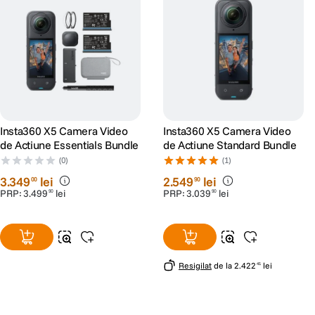
Insta360 X5 Camera Video
Insta360 X5 Camera Video
de Actiune Essentials Bundle
de Actiune Standard Bundle
(0)
(1)
3
.
349
lei
2
.
549
lei
00
90
PRP:
3
.
499
lei
PRP:
3
.
039
lei
90
90
Resigilat
de la
2
.
422
lei
41