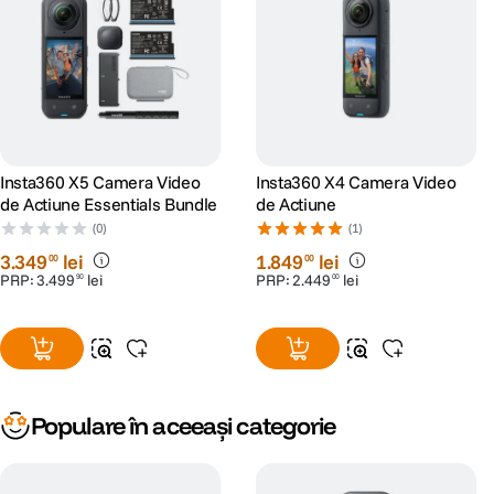
Microfon
Nu
incorporat
Difuzor
Nu
incorporat
Insta360 X5 Camera Video
Insta360 X4 Camera Video
Intrare microfon
Da
de Actiune Essentials Bundle
de Actiune
(0)
(1)
ALIMENTARE:
3
.
349
lei
1
.
849
lei
00
00
PRP:
3
.
499
lei
PRP:
2
.
449
lei
90
00
Alimentare
Baterie incorporata 1190 mAh
DETALII PRODUCATOR
Cod producator
CINAKGP/C
Populare în aceeași categorie