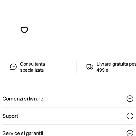
Alatura-te comunitatii creatorilor
Descopera inspiratie, recomandari utile,
ghiduri foto-video si oferte pregatite special
pentru tine.
Consultanta
Livrare gratuita pe
specializata
499lei
Comenzi si livrare
Suport
Service si garantii