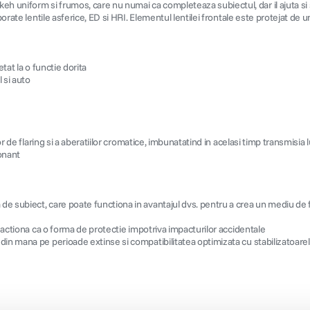
uniform si frumos, care nu numai ca completeaza subiectul, dar il ajuta si sa 
orate lentile asferice, ED si HRI. Elementul lentilei frontale este protejat de un
tat la o functie dorita
 si auto
r de flaring si a aberatiilor cromatice, imbunatatind in acelasi timp transmisia lu
onant
e subiect, care poate functiona in avantajul dvs. pentru a crea un mediu de 
a actiona ca o forma de protectie impotriva impacturilor accidentale
din mana pe perioade extinse si compatibilitatea optimizata cu stabilizatoare