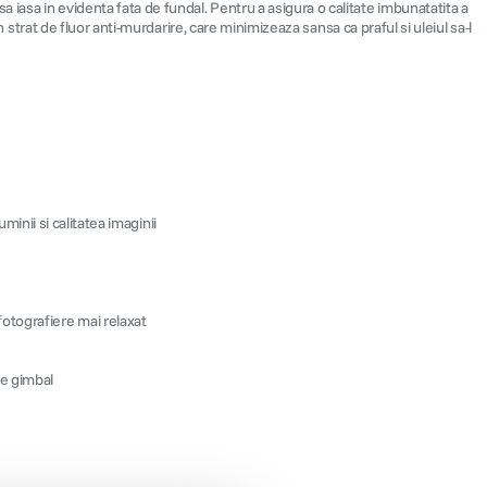
iasa in evidenta fata de fundal. Pentru a asigura o calitate imbunatatita a
 strat de fluor anti-murdarire, care minimizeaza sansa ca praful si uleiul sa-l
minii si calitatea imaginii
fotografiere mai relaxat
le gimbal