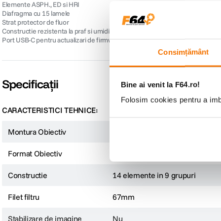
Elemente ASPH., ED si HRI
Diafragma cu 15 lamele
Strat protector de fluor
Constructie rezistenta la praf si umiditate
Port USB-C pentru actualizari de firmware
Consimțământ
Specificații
Bine ai venit la F64.ro!
Folosim cookies pentru a imbu
CARACTERISTICI TEHNICE:
Montura Obiectiv
Nikon Z
Format Obiectiv
Full Frame
Constructie
14 elemente in 9 grupuri
Filet filtru
67mm
Stabilizare de imagine
Nu