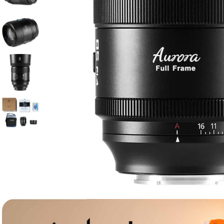
lavaliera
6
.
card memorie
7
.
dji mic mini
8
.
dji osmo
9
.
insta 360
10
.