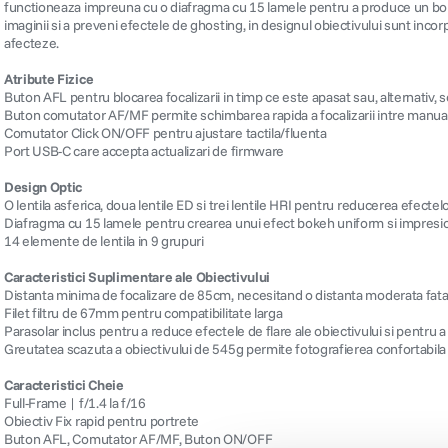
functioneaza impreuna cu o diafragma cu 15 lamele pentru a produce un bokeh 
imaginii si a preveni efectele de ghosting, in designul obiectivului sunt incorp
afecteze.
Atribute Fizice
Buton AFL pentru blocarea focalizarii in timp ce este apasat sau, alternativ, se
Buton comutator AF/MF permite schimbarea rapida a focalizarii intre manual
Comutator Click ON/OFF pentru ajustare tactila/fluenta
Port USB-C care accepta actualizari de firmware
Design Optic
O lentila asferica, doua lentile ED si trei lentile HRI pentru reducerea efectelo
Diafragma cu 15 lamele pentru crearea unui efect bokeh uniform si impresi
14 elemente de lentila in 9 grupuri
Caracteristici Suplimentare ale Obiectivului
Distanta minima de focalizare de 85cm, necesitand o distanta moderata fata d
Filet filtru de 67mm pentru compatibilitate larga
Parasolar inclus pentru a reduce efectele de flare ale obiectivului si pentru 
Greutatea scazuta a obiectivului de 545g permite fotografierea confortabila 
Caracteristici Cheie
Full-Frame | f/1.4 la f/16
Obiectiv Fix rapid pentru portrete
Buton AFL, Comutator AF/MF, Buton ON/OFF