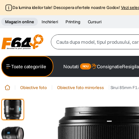
Da lumina ideilor tale! Descopera ofertele noastre Godox!
Vezi selec
Magazin online
Inchirieri
Printing
Cursuri
Cauta dupa model, tipul produsului, caracter
Top Cautari
Toate categoriile
Noutati
Consignatie
Resigila
canon g7x
1
.
Obiective foto
Obiective foto mirrorless
Sirui 85mm F1.
trepied
2
.
trepied telefon
3
.
peak design
4
.
canon sx740 hs
5
.