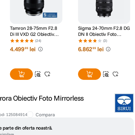
Tamron 28-75mm F2.8
Sigma 24-70mm F2.8 DG
Di III VXD G2 Obiectiv
DN II Obiectiv Foto
Foto Mirrorless Sony E
Mirrorless Montura Sony
(24)
(3)
E
4
.
499
lei
6
.
862
lei
99
99
ora Obiectiv Foto Mirrorless
Compara
od
:
125084914
 parte din oferta noastră.
similare.