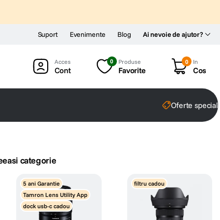
Suport
Evenimente
Blog
Ai nevoie de ajutor?
0
Produse
0
In
Cont
Favorite
Cos
Oferte special
eeasi categorie
5 ani Garantie
filtru cadou
Tamron Lens Utility App
dock usb-c cadou