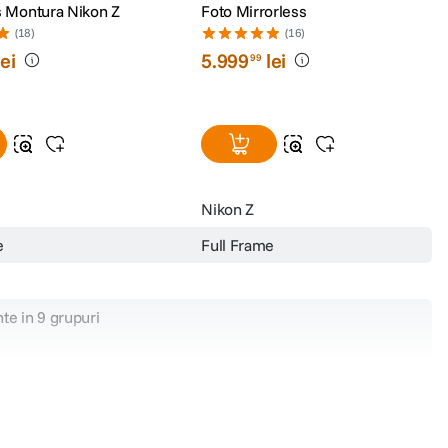
s Montura Nikon Z
Foto Mirrorless
(18)
(16)
lei
5
.
999
lei
99
Nikon Z
e
Full Frame
te in 9 grupuri
29cm