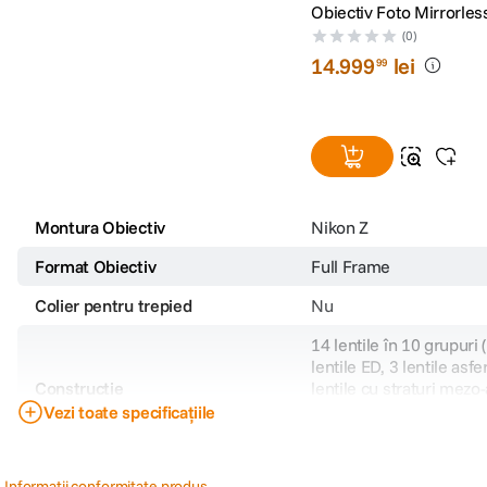
Obiectiv Foto Mirrorle
Z
(0)
14
.
999
lei
99
Montura Obiectiv
Nikon Z
Format Obiectiv
Full Frame
Colier pentru trepied
Nu
14 lentile în 10 grupuri 
lentile ED, 3 lentile asfe
Constructie
lentile cu straturi mezo
ARNEO și o lentila front
Vezi toate specificațiile
acoperita cu fluor)
Distanta minima de focus
24cm
Informatii conformitate produs