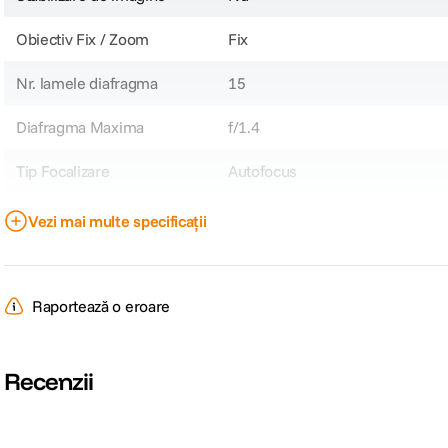
Obiectiv Fix / Zoom
Fix
Nr. lamele diafragma
15
Diafragma Maxima
f/1.4
Tip Focalizare
Autofocus
Parasolar inclus
Da
Vezi mai multe specificații
DIMENSIUNE / GREUTATE:
Raportează o eroare
Greutate
545g
Recenzii
DETALII PRODUCATOR
Cod producator
130229