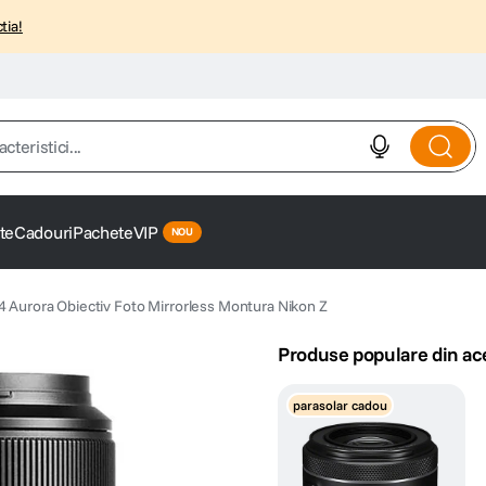
tia!
istici...
te
Cadouri
Pachete
VIP
4 Aurora Obiectiv Foto Mirrorless Montura Nikon Z
Produse populare din ac
parasolar cadou