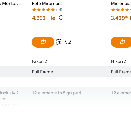
ss Montura
Foto Mirorrless
Mirrorles
(14)
4
.
699
lei
3
.
499
99
99
Nikon Z
Nikon Z
Full Frame
Full Fram
(inclusiv 2
12 elemente in 8 grupuri
12 elemen
rice,
-amorfe și
ala
80 cm
0.40 m