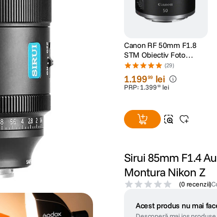
Canon RF 50mm F1.8
STM Obiectiv Foto
Mirrorless
(29)
1
.
199
lei
99
PRP:
1
.
399
lei
99
Sirui 85mm F1.4 Aur
Montura Nikon Z
(
0 recenzii
)
C
Acest produs nu mai face
Descoperă mai jos produse 