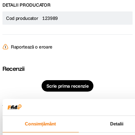
DETALII PRODUCATOR
Cod producator
123989
Raportează o eroare
Recenzii
Scrie prima recenzie
Întrebări și răspunsuri
Nu găsești răspunsul pe care îl cauți?
Consimțământ
Detalii
Pune o întrebare