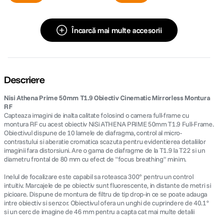
Încarcă mai multe accesorii
Descriere
Nisi Athena Prime 50mm T1.9 Obiectiv Cinematic Mirrorless Montura
RF
Capteaza imagini de inalta calitate folosind o camera full-frame cu
montura RF cu acest obiectiv NiSi ATHENA PRIME 50mm T1.9 Full-Frame.
Obiectivul dispune de 10 lamele de diafragma, control al micro-
contrastului si aberatie cromatica scazuta pentru evidentierea detaliilor
imaginii fara distorsiuni. Are o gama de diafragme de la T1.9 la T22 si un
diametru frontal de 80 mm cu efect de "focus breathing" minim.
Inelul de focalizare este capabil sa roteasca 300° pentru un control
intuitiv. Marcajele de pe obiectiv sunt fluorescente, in distante de metri si
picioare. Dispune de montura de filtru de tip drop-in ce se poate adauga
intre obiectiv si senzor. Obiectivul ofera un unghi de cuprindere de 40.1°
si un cerc de imagine de 46 mm pentru a capta cat mai multe detalii