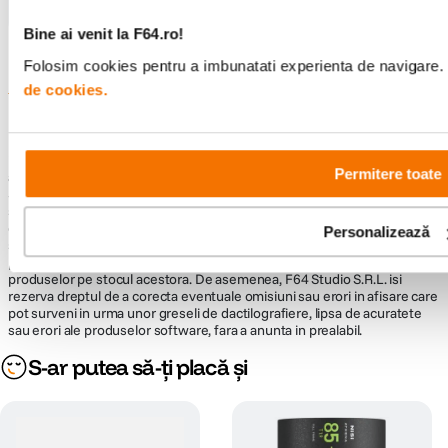
Bine ai venit la F64.ro!
Folosim cookies pentru a imbunatati experienta de navigare. P
Informatii conformitate produs
de cookies.
Descrierea bunurilor sau a serviciilor disponibile pe
www.f64.ro
(prin
imagini, video etc.) nu reprezinta o obligatie contractuala din partea F64,
Permitere toate
acestea fiind utilizate exclusiv cu titlu de prezentare. Implicit F64 Studio
S.R.L. nu isi asuma raspunderea pentru eventualele erori de pret sau
stoc. Aceste erori nu obliga F64 Studio S.R.L. la nicio actiune. Preturile si
disponibilitatea produselor comercializate de catre F64 Studio SRL pot
Personalizează
suferi modificari ulterioare, acest lucru fiind influentat de factori externi
precum politica de preturi a distribuitorilor sau disponibilitatea
produselor pe stocul acestora. De asemenea, F64 Studio S.R.L. isi
rezerva dreptul de a corecta eventuale omisiuni sau erori in afisare care
pot surveni in urma unor greseli de dactilografiere, lipsa de acuratete
sau erori ale produselor software, fara a anunta in prealabil.
S-ar putea să-ți placă și