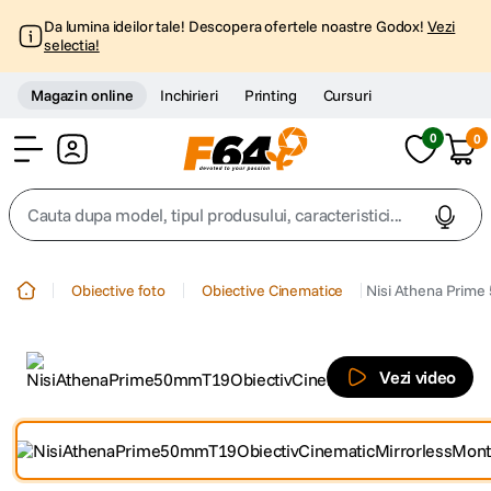
Da lumina ideilor tale! Descopera ofertele noastre Godox!
Vezi
selectia!
Magazin online
Inchirieri
Printing
Cursuri
0
0
Cont
Cauta dupa model, tipul produsului, caracteristici...
Top Cautari
Obiective foto
Obiective Cinematice
Nisi Athena Prime
canon g7x
1
.
Vezi video
trepied
2
.
trepied telefon
3
.
peak design
4
.