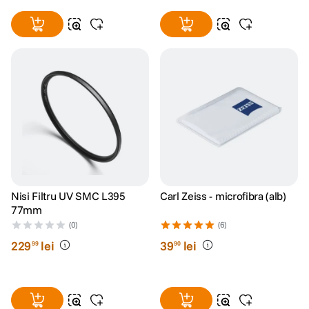
Nisi Filtru UV SMC L395
Carl Zeiss - microfibra (alb)
77mm
(0)
(6)
229
lei
39
lei
99
90