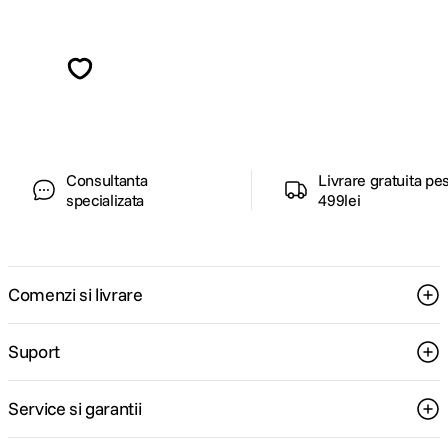
Alatura-te comunitatii creatorilor
Descopera inspiratie, recomandari utile,
ghiduri foto-video si oferte pregatite special
pentru tine.
Consultanta
Livrare gratuita pe
specializata
499lei
Comenzi si livrare
Suport
Service si garantii