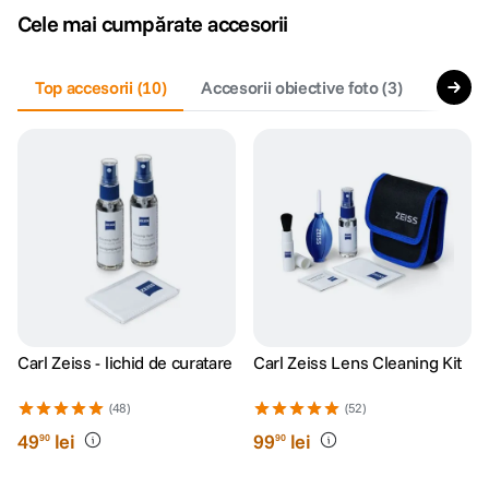
Cele mai cumpărate accesorii
canon sx740 hs
5
.
Top accesorii
(
10
)
Accesorii obiective foto
(
3
)
Filtre 
lavaliera
6
.
sony fx
7
.
card memorie
8
.
dji mic mini
9
.
dji osmo
10
.
Carl Zeiss - lichid de curatare
Carl Zeiss Lens Cleaning Kit
(48)
(52)
49
lei
99
lei
90
90