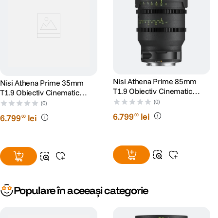
Nisi Athena Prime 85mm
Nisi Athena Prime 35mm
T1.9 Obiectiv Cinematic
T1.9 Obiectiv Cinematic
Mirrorless Montura PL
Mirrorless Montura PL
(0)
(0)
6
.
799
lei
00
6
.
799
lei
00
Populare în aceeași categorie