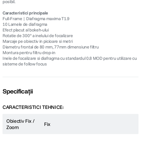
posibil.
Caracteristici principale
Full-Frame | Diafragma maxima T1.9
10 Lamele de diafragma
Efect placut al bokeh-ului
Rotatie de 300° a inelului de focalizare
Marcaje pe obiectiv in picioare si metri
Diametru frontal de 80 mm, 77mm dimensiune filtru
Montura pentru filtru drop-in
Inele de focalizare si diafragma cu standardul 0.8 MOD pentru utilizare cu
sisteme de follow focus
Specificații
CARACTERISTICI TEHNICE:
Obiectiv Fix /
Fix
Zoom