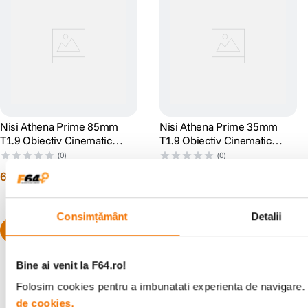
Nisi Athena Prime 85mm
Nisi Athena Prime 35mm
T1.9 Obiectiv Cinematic
T1.9 Obiectiv Cinematic
Mirrorless Montura PL
Mirrorless Montura PL
(0)
(0)
6
.
799
lei
6
.
799
lei
00
00
Consimțământ
Detalii
Bine ai venit la F64.ro!
Folosim cookies pentru a imbunatati experienta de navigare. P
de cookies.