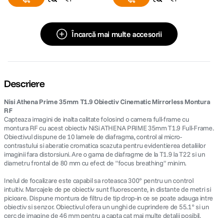
Încarcă mai multe accesorii
Descriere
Nisi Athena Prime 35mm T1.9 Obiectiv Cinematic Mirrorless Montura
RF
Capteaza imagini de inalta calitate folosind o camera full-frame cu
montura RF cu acest obiectiv NiSi ATHENA PRIME 35mm T1.9 Full-Frame.
Obiectivul dispune de 10 lamele de diafragma, control al micro-
contrastului si aberatie cromatica scazuta pentru evidentierea detaliilor
imaginii fara distorsiuni. Are o gama de diafragme de la T1.9 la T22 si un
diametru frontal de 80 mm cu efect de "focus breathing" minim.
Inelul de focalizare este capabil sa roteasca 300° pentru un control
intuitiv. Marcajele de pe obiectiv sunt fluorescente, in distante de metri si
picioare. Dispune montura de filtru de tip drop-in ce se poate adauga intre
obiectiv si senzor. Obiectivul ofera un unghi de cuprindere de 55.1° si un
cerc de imagine de 46 mm pentru a capta cat mai multe detalii posibil.