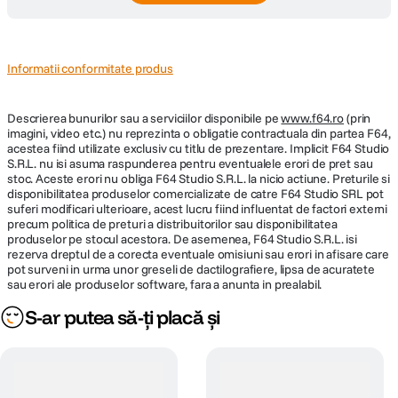
Informatii conformitate produs
Descrierea bunurilor sau a serviciilor disponibile pe
www.f64.ro
(prin
imagini, video etc.) nu reprezinta o obligatie contractuala din partea F64,
acestea fiind utilizate exclusiv cu titlu de prezentare. Implicit F64 Studio
S.R.L. nu isi asuma raspunderea pentru eventualele erori de pret sau
stoc. Aceste erori nu obliga F64 Studio S.R.L. la nicio actiune. Preturile si
disponibilitatea produselor comercializate de catre F64 Studio SRL pot
suferi modificari ulterioare, acest lucru fiind influentat de factori externi
precum politica de preturi a distribuitorilor sau disponibilitatea
produselor pe stocul acestora. De asemenea, F64 Studio S.R.L. isi
rezerva dreptul de a corecta eventuale omisiuni sau erori in afisare care
pot surveni in urma unor greseli de dactilografiere, lipsa de acuratete
sau erori ale produselor software, fara a anunta in prealabil.
S-ar putea să-ți placă și