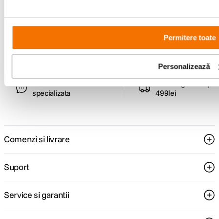
Alatura-te comunitatii creatorilor
Descopera inspiratie, recomandari utile,
ghiduri foto-video si oferte pregatite special
pentru tine.
Permitere toate
Personalizează
Consultanta
Livrare gratuita pe
specializata
499lei
Comenzi si livrare
Suport
Service si garantii