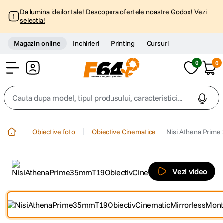
Da lumina ideilor tale! Descopera ofertele noastre Godox!
Vezi
selectia!
Magazin online
Inchirieri
Printing
Cursuri
0
0
Cont
Cauta dupa model, tipul produsului, caracteristici...
Top Cautari
Obiective foto
Obiective Cinematice
Nisi Athena Prime
canon g7x
1
.
Vezi video
trepied
2
.
trepied telefon
3
.
peak design
4
.