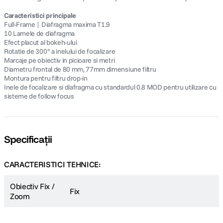
Caracteristici principale
Full-Frame | Diafragma maxima T1.9
10 Lamele de diafragma
Efect placut al bokeh-ului
Rotatie de 300° a inelului de focalizare
Marcaje pe obiectiv in picioare si metri
Diametru frontal de 80 mm, 77mm dimensiune filtru
Montura pentru filtru drop-in
Inele de focalizare si diafragma cu standardul 0.8 MOD pentru utilizare cu
sisteme de follow focus
Specificații
CARACTERISTICI TEHNICE:
Obiectiv Fix /
Fix
Zoom