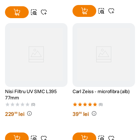
Nisi Filtru UV SMC L395
Carl Zeiss - microfibra (alb)
77mm
(0)
(6)
229
lei
39
lei
99
90