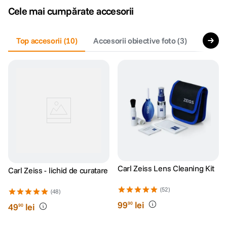
Cele mai cumpărate accesorii
lavaliera
5
.
Top accesorii
(
10
)
Accesorii obiective foto
(
3
)
Filtre 
canon sx740 hs
6
.
card memorie
7
.
sony fx
8
.
dji mic mini
9
.
dji osmo pocket 4
10
.
Carl Zeiss Lens Cleaning Kit
Carl Zeiss - lichid de curatare
(52)
(48)
99
lei
90
49
lei
90