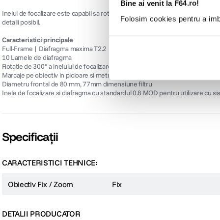
Bine ai venit la F64.ro!
Inelul de focalizare este capabil sa roteasca 300° pentru un control intuitiv
Folosim cookies pentru a imbu
detalii posibil.
Caracteristici principale
Full-Frame | Diafragma maxima T2.2
10 Lamele de diafragma
Rotatie de 300° a inelului de focalizare
Marcaje pe obiectiv in picioare si metri
Diametru frontal de 80 mm, 77mm dimensiune filtru
Inele de focalizare si diafragma cu standardul 0.8 MOD pentru utilizare cu s
Specificații
CARACTERISTICI TEHNICE:
Obiectiv Fix / Zoom
Fix
DETALII PRODUCATOR