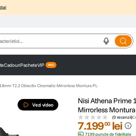
tia!
istici...
te
Cadouri
Pachete
VIP
 18mm T2.2 Obiectiv Cinematic Mirrorless Montura PL
Nisi Athena Prime 
Vezi video
Mirrorless Montura
(
0 recenzii
)
C
7
.
199
lei
00
7199 puncte de fidelitate