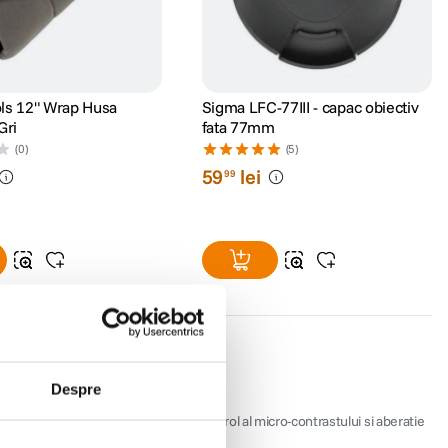
ls 12" Wrap Husa
Sigma LFC-77III - capac obiectiv
Gri
fata 77mm
(0)
(5)
59
lei
99
Despre
pune de 10 lamele de diafragma, control al micro-contrastului si aberatie
fect de "focus breathing" minim.