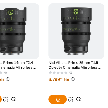
na Prime 14mm T2.4
Nisi Athena Prime 85mm T1.9
Cinematic Mirrorless
Obiectiv Cinematic Mirrorless
Sony FE
Montura Sony FE
(0)
(0)
lei
6
.
799
lei
00