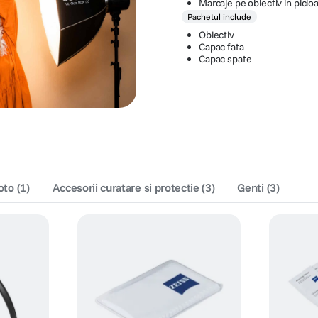
Marcaje pe obiectiv in picioa
Pachetul include
Obiectiv
Capac fata
Capac spate
foto
(
1
)
Accesorii curatare si protectie
(
3
)
Genti
(
3
)