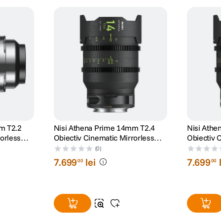
m T2.2
Nisi Athena Prime 14mm T2.4
Nisi Athe
orless
Obiectiv Cinematic Mirrorless
Obiectiv 
Montura PL
Montura 
(0)
7
.
699
lei
7
.
699
00
00