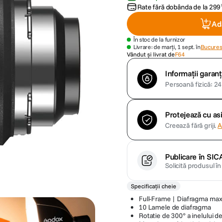
Rate fără dobânda de la
299
Ad
În stoc de la furnizor
Livrare: de marți, 1 sept. în
Bucurest
Vândut și livrat de
F64
Informații garanț
Persoană fizică: 24 
Protejează cu a
Creează fără griji.
A
Publicare în SIC
Solicită produsul î
Specificații cheie
Full-Frame | Diafragma max
10 Lamele de diafragma
Rotatie de 300° a inelului de