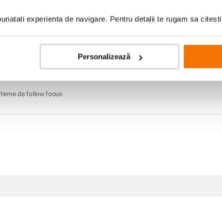
. Marcajele de pe obiectiv sunt fluorescente, in distante de metri si picioare.
natati experienta de navigare. Pentru detalii te rugam sa citest
Personalizează
isteme de follow focus