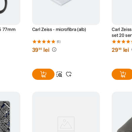
95 77mm
Carl Zeiss - microfibra (alb)
Carl Zeis
set 20 se
(6)
39
lei
29
lei
90
90