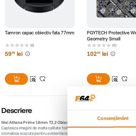
Tamron capac obiectiv fata 77mm
PGYTECH Protective W
Geometry Small
(0)
(0)
59
lei
102
lei
99
00
Descriere
Consimțământ
Nisi Athena Prime 18mm T2.2 Obiectiv Cinematic Mirrorless Montura PL
Capteaza imagini de inalta calitate folosind o camera full-frame cu montura
cromatica scazuta pentru evidentierea detaliilor imaginii fara distorsiuni. A