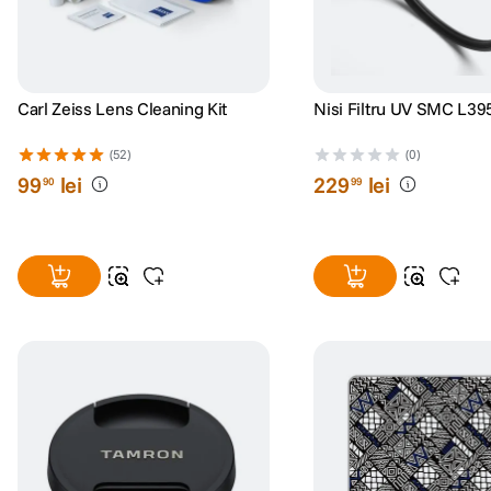
Carl Zeiss Lens Cleaning Kit
Nisi Filtru UV SMC L3
(52)
(0)
99
lei
229
lei
90
99