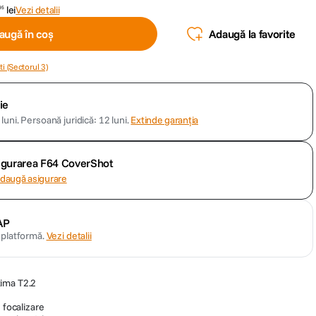
lei
Vezi detalii
95
augă în coș
Adaugă la favorite
i (Sectorul 3)
ie
luni.
Persoană juridică: 12 luni.
Extinde garanția
sigurarea F64 CoverShot
daugă asigurare
AP
n platformă.
Vezi detalii
ima T2.2
 focalizare