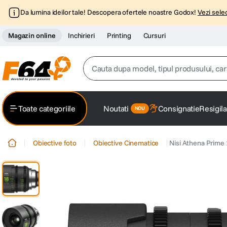
Da lumina ideilor tale! Descopera ofertele noastre Godox!
Vezi selec
Magazin online
Inchirieri
Printing
Cursuri
Cauta dupa model, tipul produsului, caracter
Top Cautari
Toate categoriile
Noutati
Consignatie
Resigila
canon g7x
1
.
Obiective foto
Obiective Cinematice
Nisi Athena Prime
trepied
2
.
trepied telefon
3
.
peak design
4
.
canon sx740 hs
5
.