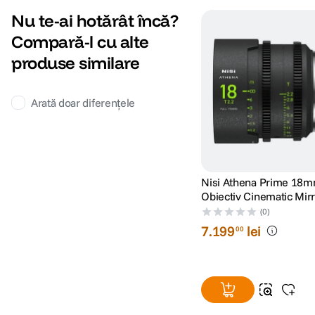
Nu te-ai hotărât încă?
Compară-l cu alte
produse similare
Arată doar diferențele
Nisi Athena Prime 18m
Obiectiv Cinematic Mirr
Montura PL
(0)
7
.
199
lei
00