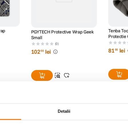
rap
Tenba Too
PGYTECH Protective Wrap Geek
Protectie 
Small
(0)
81
lei
00
102
lei
00
Detalii
 PL cu acest obiectiv NiSi ATHENA PRIME 18mm T2.2 Full-Frame. Obiectivul dis
re o gama de diafragme de la T2.2 la T22 si un diametru frontal de 80 mm cu e