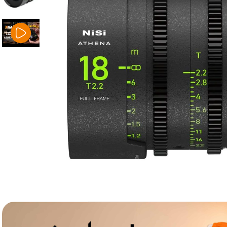
lavaliera
6
.
card memorie
7
.
dji mic mini
8
.
dji osmo
9
.
insta 360
10
.