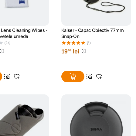
s Lens Cleaning Wipes -
Kaiser - Capac Obiectiv 77mm
rvetele umede
Snap-On
(24)
(3)
19
lei
99