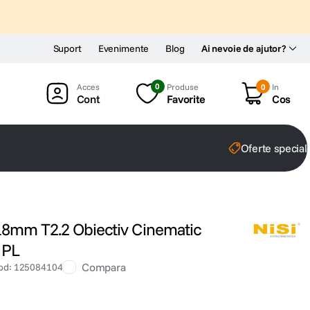
Suport
Evenimente
Blog
Ai nevoie de ajutor?
0
Produse
0
In
Cont
Favorite
Cos
Oferte special
18mm T2.2 Obiectiv Cinematic
 PL
Compara
od
:
125084104