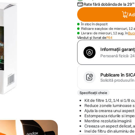
Rate fără dobânda de la
29
16
Ad
În stoc în depozit
Ridicare easybox: de miercuri, 12 
Livrare: de miercuri, 12 aug. în
Bucu
Vândut și livrat de
F64
Informații garanț
Persoană fizică: 24 
Publicare în SIC
Solicită produsul î
Specificații cheie
Kit de filtre 1/2, 1/4 si 1/8 
Reduce zonele luminoase si
Ajuta la crearea unui aspec
Estompeaza ridurile si imper
Mentine rezolutia imaginii
Creeaza un aspect delicat, 
Inel de filtru din aluminiu 