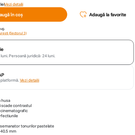
lei
Vezi detalii
augă în coș
Adaugă la favorite
aug.
resti (Sectorul 3)
ie
luni.
Persoană juridică: 24 luni.
AP
n platformă.
Vezi detalii
cu husa
 scade contrastul
t cinematografic
fectiunile
asemanator tonurilor pastelate
de 40.5 mm