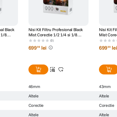
nal Black
Nisi Kit Filtru Profesional Black
Nisi Kit F
 1/8
Mist Corectie 1/2 1/4 si 1/8
Mist Corec
46mm
43mm
(0)
699
lei
699
le
99
99
46mm
43mm
Altele
Altele
Corectie
Corectie
Altele
Altele