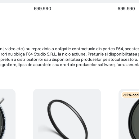
699.990
699.990
ni, video etc.) nu reprezinta o obligatie contractuala din partea F64, acestea 
ri nu obliga F64 Studio S.R.L. la nicio actiune. Preturile si disponibilitate
de preturi a distribuitorilor sau disponibilitatea produselor pe stocul acesto
ografiere, lipsa de acuratete sau erori ale produselor software, fara a anunta
-12% cod