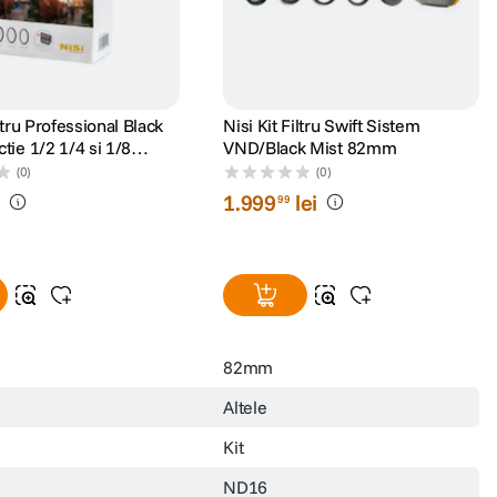
iltru Professional Black
Nisi Kit Filtru Swift Sistem
tie 1/2 1/4 si 1/8
VND/Black Mist 82mm
(0)
(0)
i
1
.
999
lei
99
82mm
Altele
Kit
ND16