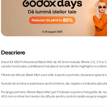
Descriere
Acest kit NiSi Professional Black Mist de 40.5mm include filtrele 1/2, 1/4 si
zonelor luminoase, echilibrand mai placut tonurile dintre highlights si umbre
Filtrele de difuzie Black Mist sunt utile si pentru portrete, deoarece ajuta la 
Sursele de lumina isi pastreaza centrul intens, dar capata o stralucire placuta 
Pe langa portrete, filtrele Black Mist pot fi folosite si pentru fotografie de n
40.5 mm si ofera trei niveluri de difuzie pentru control creativ asupra imaginii