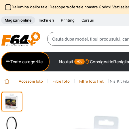
Da lumina ideilor tale! Descopera ofertele noastre Godox!
Vezi selec
Magazin online
Inchirieri
Printing
Cursuri
Cauta dupa model, tipul produsului, caracter
Top Cautari
Toate categoriile
Noutati
Consignatie
Resigila
canon g7x
1
.
Accesorii foto
Filtre foto
Filtre foto filet
Nisi Kit Fi
trepied
2
.
trepied telefon
3
.
peak design
4
.
canon sx740 hs
5
.