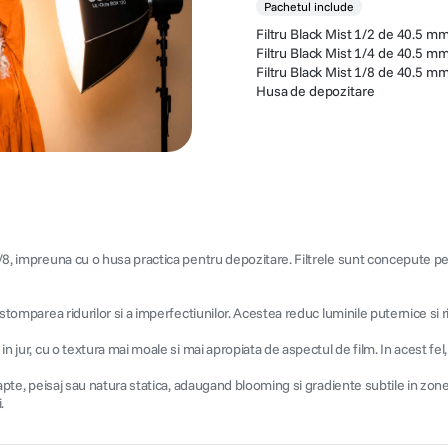
Pachetul include
Filtru Black Mist 1/2 de 40.5 m
Filtru Black Mist 1/4 de 40.5 m
Filtru Black Mist 1/8 de 40.5 m
Husa de depozitare
 1/8, impreuna cu o husa practica pentru depozitare. Filtrele sunt concepute p
.
estomparea ridurilor si a imperfectiunilor. Acestea reduc luminile puternice si r
in jur, cu o textura mai moale si mai apropiata de aspectul de film. In acest fel,
oapte, peisaj sau natura statica, adaugand blooming si gradiente subtile in zonel
.