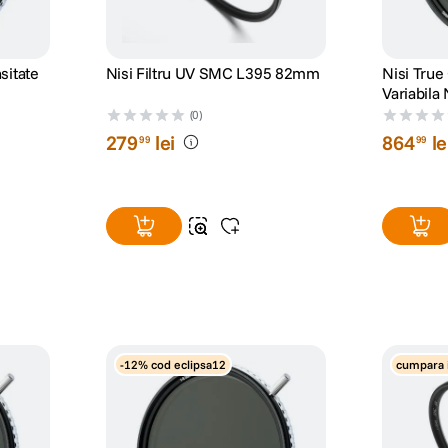
sitate
Nisi Filtru UV SMC L395 82mm
Nisi True 
Variabil
(0)
279
lei
864
le
99
99
-12% cod eclipsa12
cumpara 