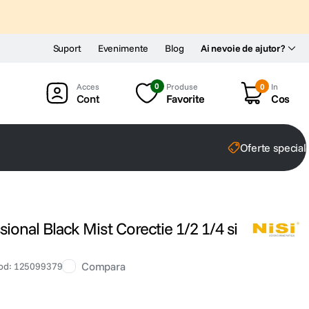
Suport
Evenimente
Blog
Ai nevoie de ajutor?
0
Produse
0
In
Cont
Favorite
Cos
Oferte special
ssional Black Mist Corectie 1/2 1/4 si
Compara
od
:
125099379