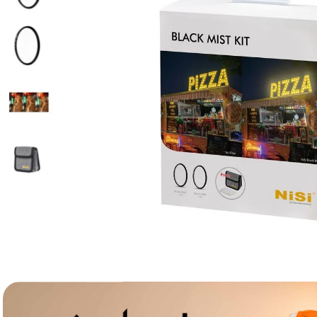
lavaliera
6
.
ulanzi
7
.
godox
8
.
card memorie
9
.
nou
10
.