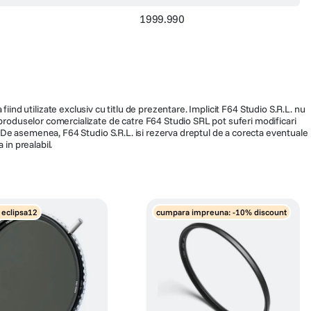
1999.990
fiind utilizate exclusiv cu titlu de prezentare. Implicit F64 Studio S.R.L. nu
a produselor comercializate de catre F64 Studio SRL pot suferi modificari
ra. De asemenea, F64 Studio S.R.L. isi rezerva dreptul de a corecta eventuale
 in prealabil.
 eclipsa12
cumpara impreuna: -10% discount