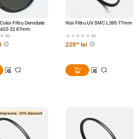
Color Filtru Densitate
Nisi Filtru UV SMC L395 77mm
a ND2-32 67mm
(0)
(0)
i
229
lei
99
impreuna: -10% discount