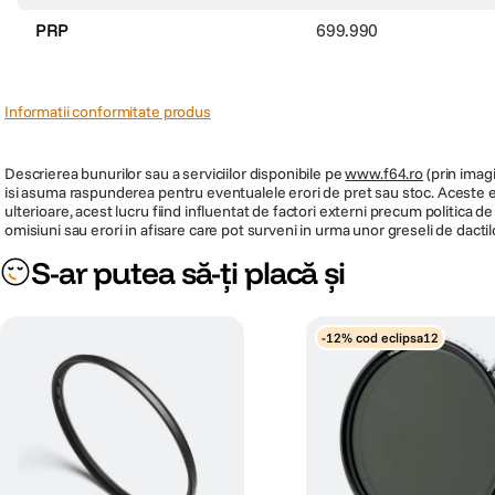
PRP
699.990
Informatii conformitate produs
Descrierea bunurilor sau a serviciilor disponibile pe
www.f64.ro
(prin imagi
isi asuma raspunderea pentru eventualele erori de pret sau stoc. Aceste ero
ulterioare, acest lucru fiind influentat de factori externi precum politica 
omisiuni sau erori in afisare care pot surveni in urma unor greseli de dactil
S-ar putea să-ți placă și
-12% cod eclipsa12