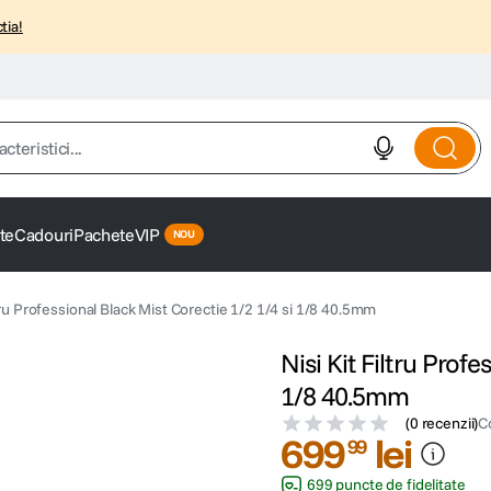
tia!
istici...
te
Cadouri
Pachete
VIP
ltru Professional Black Mist Corectie 1/2 1/4 si 1/8 40.5mm
Nisi Kit Filtru Profe
1/8 40.5mm
(
0 recenzii
)
C
699
lei
99
699 puncte de fidelitate