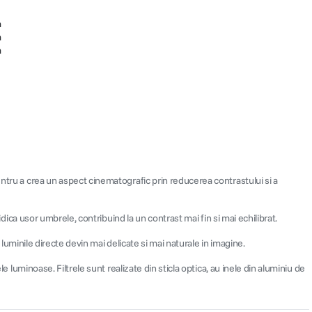
m
m
m
entru a crea un aspect cinematografic prin reducerea contrastului si a
idica usor umbrele, contribuind la un contrast mai fin si mai echilibrat.
 luminile directe devin mai delicate si mai naturale in imagine.
e luminoase. Filtrele sunt realizate din sticla optica, au inele din aluminiu de