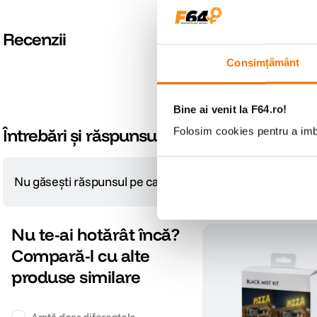
Recenzii
Consimțământ
Bine ai venit la F64.ro!
Întrebări și răspunsuri
Folosim cookies pentru a imbu
Nu găsești răspunsul pe care îl cauți?
Pune o întrebare
Nu te-ai hotărât încă?
Compară-l cu alte
produse similare