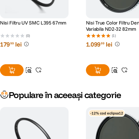
Nisi Filtru UV SMC L395 67mm
Nisi True Color Filtru Den
Variabila ND2-32 82mm
(0)
(1)
179
lei
1
.
099
lei
99
99
Populare în aceeași categorie
-12% cod eclipsa12