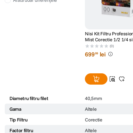
Arată doar diferențele
Nisi Kit Filtru Professio
Mist Corectie 1/2 1/4 si
40.5mm
(0)
699
lei
99
Diametru filtru filet
40,5mm
Gama
Altele
Tip Filtru
Corectie
Factor filtru
Altele