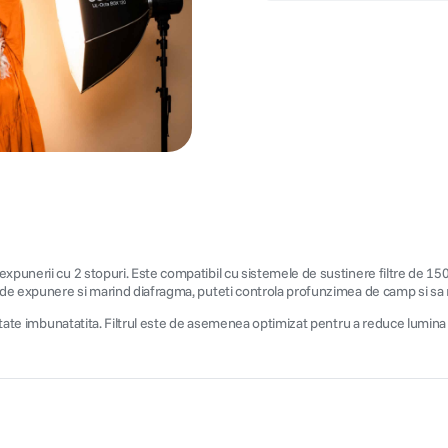
expunerii cu 2 stopuri. Este compatibil cu sistemele de sustinere filtre de 15
l de expunere si marind diafragma, puteti controla profunzimea de camp si sa 
itate imbunatatita. Filtrul este de asemenea optimizat pentru a reduce lumina in