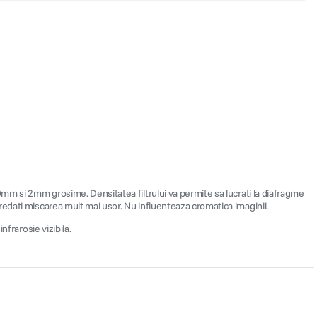
0mm si 2mm grosime. Densitatea filtrului va permite sa lucrati la diafragme
redati miscarea mult mai usor. Nu influenteaza cromatica imaginii.
frarosie vizibila.