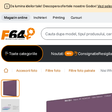
Da lumina ideilor tale! Descopera ofertele noastre Godox!
Vezi selec
Magazin online
Inchirieri
Printing
Cursuri
Cauta dupa model, tipul produsului, caracter
Top Cautari
Toate categoriile
Noutati
Consignatie
Resigila
canon g7x
1
.
Accesorii foto
Filtre foto
Filtre foto patrate
Nisi I
trepied
2
.
trepied telefon
3
.
peak design
4
.
canon sx740 hs
5
.