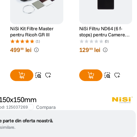
NiSi Kit Filtre Master
NiSi Filtru ND64 (6 f-
pentru Ricoh GR III
stops) pentru Camere
Compacte si Telefon
(1)
(0)
499
lei
129
lei
99
99
s 150x150mm
Compara
od
:
125037269
 parte din oferta noastră.
similare.