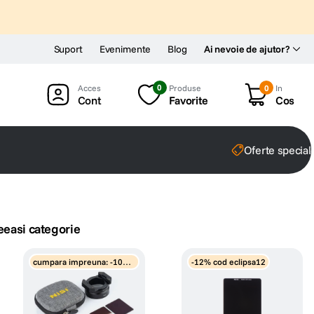
Suport
Evenimente
Blog
Ai nevoie de ajutor?
0
Produse
0
In
Cont
Favorite
Cos
Oferte special
eeasi categorie
cumpara impreuna: -10%
-12% cod eclipsa12
discount