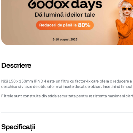
Descriere
NiSi 150 x 150mm IRND 4 este un filtru cu factor 4x care ofera o reducere a 
deschise si viteze de obturator mai incete decat de obicei. Incetinind timpu
Filtrele sunt construite din sticla securizata pentru rezistenta maxima si clar
Specificații