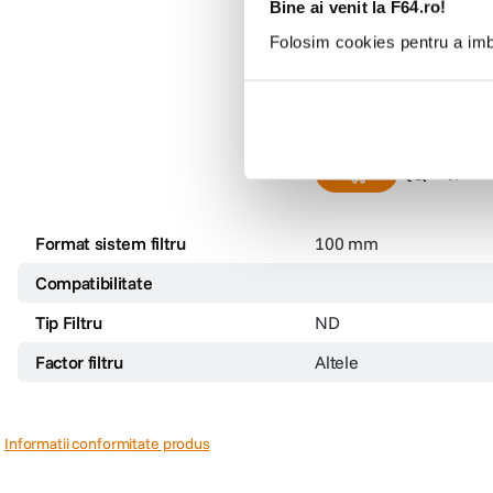
NiSi IRND Long Exposur
Bine ai venit la F64.ro!
System Filtre 100mm
Folosim cookies pentru a imbu
(0)
1
.
459
lei
99
Format sistem filtru
100 mm
Compatibilitate
Tip Filtru
ND
Factor filtru
Altele
Informatii conformitate produs