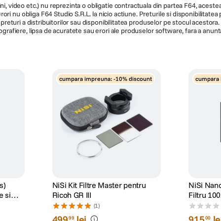
ni, video etc.) nu reprezinta o obligatie contractuala din partea F64, acestea 
ri nu obliga F64 Studio S.R.L. la nicio actiune. Preturile si disponibilitate
de preturi a distribuitorilor sau disponibilitatea produselor pe stocul acesto
ografiere, lipsa de acuratete sau erori ale produselor software, fara a anunta
cumpara impreuna: -10% discount
cumpara 
s)
NiSi Kit Filtre Master pentru
NiSi Nano
 si
Ricoh GR III
Filtru 1
(1)
499
lei
915
le
99
00