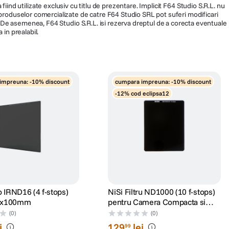
fiind utilizate exclusiv cu titlu de prezentare. Implicit F64 Studio S.R.L. nu
a produselor comercializate de catre F64 Studio SRL pot suferi modificari
ra. De asemenea, F64 Studio S.R.L. isi rezerva dreptul de a corecta eventuale
 in prealabil.
impreuna: -10% discount
cumpara impreuna: -10% discount
-12% cod eclipsa12
 IRND16 (4 f-stops)
NiSi Filtru ND1000 (10 f-stops)
00x100mm
pentru Camera Compacta si
Telefon
(0)
(0)
i
129
lei
99