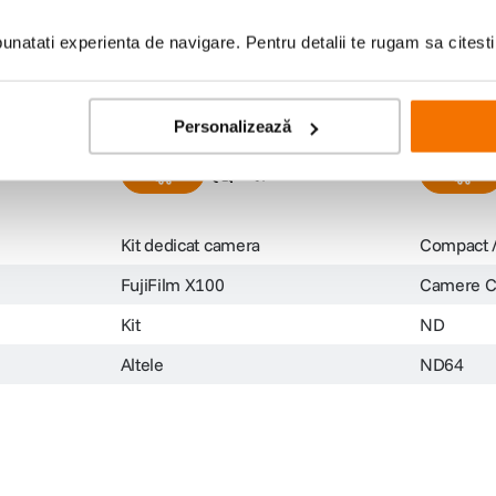
e Kit
NiSi Kit Professional pentru seria
NiSi Filtr
FujiFilm X100
pentru C
natati experienta de navigare. Pentru detalii te rugam sa citest
Telefon
(0)
339
lei
129
le
99
99
Personalizează
Kit dedicat camera
Compact /
FujiFilm X100
Camere Co
Kit
ND
Altele
ND64