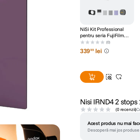
NiSi Kit Professional
pentru seria FujiFilm
X100
(0)
339
lei
99
Nisi IRND4 2 stop
(
0 recenzii
)
C
Acest produs nu mai face
Descoperă mai jos produse 