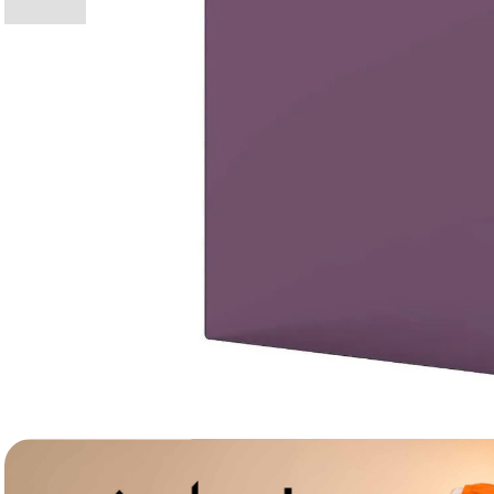
lavaliera
6
.
card memorie
7
.
dji mic mini
8
.
dji osmo
9
.
insta 360
10
.