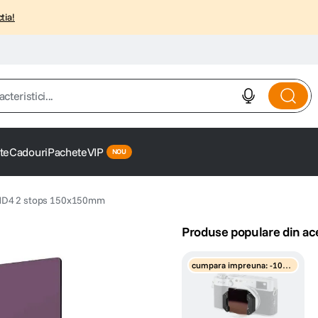
tia!
istici...
te
Cadouri
Pachete
VIP
RND4 2 stops 150x150mm
Produse populare din ac
cumpara impreuna: -10%
discount