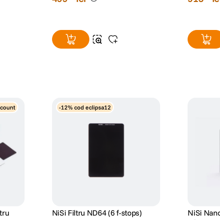
scount
-12% cod eclipsa12
tru
NiSi Filtru ND64 (6 f-stops)
NiSi Nano