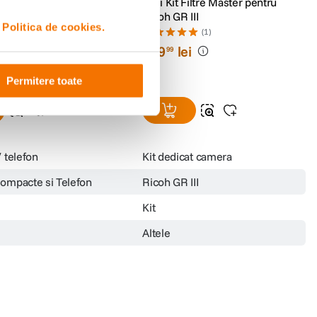
u ND64 (6 f-stops)
NiSi Kit Filtre Master pentru
amere Compacte si
Ricoh GR III
i
Politica de cookies.
(0)
(1)
i
499
lei
99
Permitere toate
 telefon
Kit dedicat camera
mpacte si Telefon
Ricoh GR III
Kit
Altele