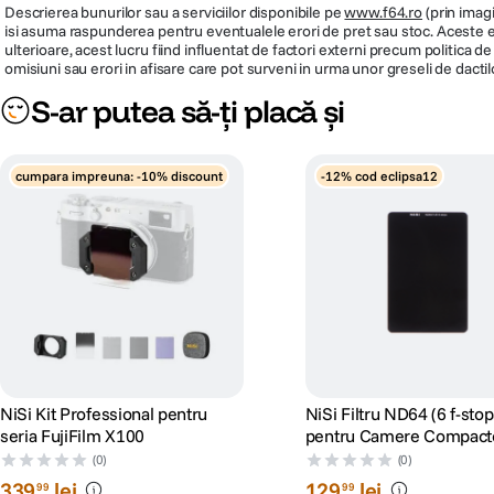
Descrierea bunurilor sau a serviciilor disponibile pe
www.f64.ro
(prin imagi
isi asuma raspunderea pentru eventualele erori de pret sau stoc. Aceste ero
ulterioare, acest lucru fiind influentat de factori externi precum politica 
omisiuni sau erori in afisare care pot surveni in urma unor greseli de dactil
S-ar putea să-ți placă și
cumpara impreuna: -10% discount
-12% cod eclipsa12
NiSi Kit Professional pentru
NiSi Filtru ND64 (6 f-stop
seria FujiFilm X100
pentru Camere Compacte
Telefon
(0)
(0)
339
lei
129
lei
99
99