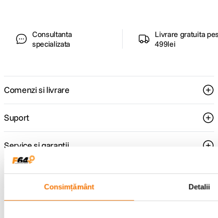
Consultanta
Livrare gratuita pe
specializata
499lei
Comenzi si livrare
Suport
Service si garantii
F64 Studio
Consimțământ
Detalii
Urmareste-ne