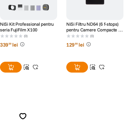
NiSi Kit Professional pentru
NiSi Filtru ND64 (6 f-stops)
seria FujiFilm X100
pentru Camere Compacte si
Telefon
(0)
(0)
339
lei
129
lei
99
99
Alatura-te comunitatii creatorilor
Descopera inspiratie, recomandari utile,
ghiduri foto-video si oferte pregatite special
pentru tine.