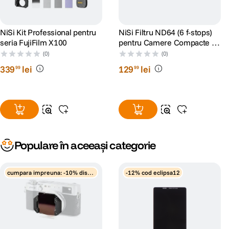
NiSi Kit Professional pentru
NiSi Filtru ND64 (6 f-stops)
seria FujiFilm X100
pentru Camere Compacte si
Telefon
(0)
(0)
339
lei
129
lei
99
99
Populare în aceeași categorie
cumpara impreuna: -10% disco
-12% cod eclipsa12
unt