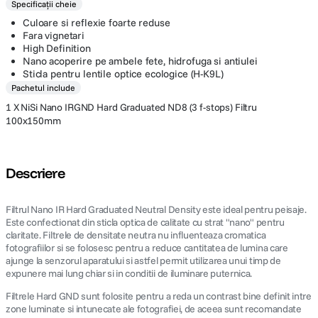
Specificații cheie
cumparaturi, inainte de finalizarea comenzii. Acest cod ofera o reducere
de 12
%
din pretul afisat al produselor eligibile. Promotia nu se
Culoare si reflexie foarte reduse
cumuleaza cu alte oferte, discount-uri sau vouchere. Compania isi
Fara vignetari
rezerva dreptul de a modifica sau anula promotia in orice moment, fara
High Definition
o notificare prealabila.
Nano acoperire pe ambele fete, hidrofuga si antiulei
Sticla pentru lentile optice ecologice (H-K9L)
Pachetul include
1 X NiSi Nano IRGND Hard Graduated ND8 (3 f-stops) Filtru
100x150mm
Descriere
Filtrul Nano IR Hard Graduated Neutral Density este ideal pentru peisaje.
Este confectionat din sticla optica de calitate cu strat "nano" pentru
claritate. Filtrele de densitate neutra nu influenteaza cromatica
fotografiilor si se folosesc pentru a reduce cantitatea de lumina care
ajunge la senzorul aparatului si astfel permit utilizarea unui timp de
expunere mai lung chiar si in conditii de iluminare puternica.
Filtrele Hard GND sunt folosite pentru a reda un contrast bine definit intre
zone luminate si intunecate ale fotografiei, de aceea sunt recomandate