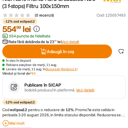
(3 f-stops) Filtru 100x150mm
canon sx740 hs
5
.
(
0 recenzii
)
Cod
:
125057493
-12% cod eclipsa12
lavaliera
554
lei
6
.
99
554 puncte de fidelitate
card memorie
7
.
Rate fără dobânda de la
23
lei
Vezi detalii
12
Adaugă în coș
dji mic mini
8
.
În stoc în depozit
Ridicare easybox: de marți, 11 aug.
dji osmo
9
.
Livrare: de marți, 11 aug. în
Bucuresti (Sectorul 3)
Vândut și livrat de
F64
insta 360
10
.
Publicare în SICAP
Solicită produsul în platformă.
Vezi detalii
-12% cod eclipsa12
Cod
eclipsa12
pentru o reducere de
12%
.
Promo?ia este valida in
perioada 3-20 august 2026, in limita stocului disponibil. Reducerea se
aplica exclusiv produselor marcate cu "
-12% cod eclipsa12
" si este
Mai mult
conditionata de utilizarea codului de discount
eclipsa12
in cosul de