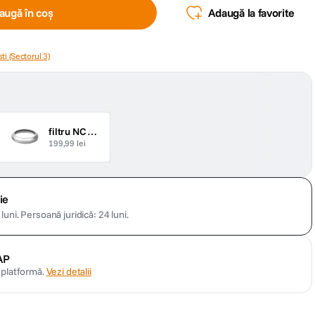
augă în coș
Adaugă la favorite
ti (Sectorul 3)
filtru NC UV argintiu
199,99 lei
ie
luni.
Persoană juridică: 24 luni.
AP
n platformă.
Vezi detalii