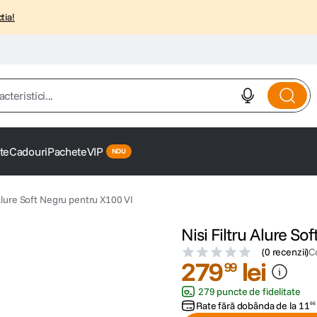
tia!
istici...
te
Cadouri
Pachete
VIP
 Alure Soft Negru pentru X100 VI
Nisi Filtru Alure S
(
0 recenzii
)
C
279
lei
99
279 puncte de fidelitate
Rate fără dobânda de la
11
66