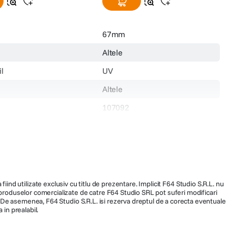
67mm
Altele
l
UV
Altele
107092
179.990
fiind utilizate exclusiv cu titlu de prezentare. Implicit F64 Studio S.R.L. nu
a produselor comercializate de catre F64 Studio SRL pot suferi modificari
ra. De asemenea, F64 Studio S.R.L. isi rezerva dreptul de a corecta eventuale
 in prealabil.