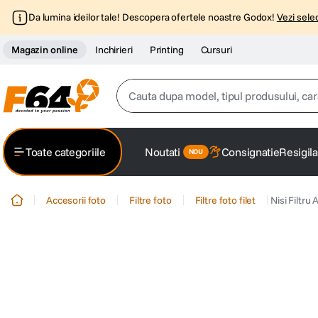
Da lumina ideilor tale! Descopera ofertele noastre Godox!
Vezi selec
Magazin online
Inchirieri
Printing
Cursuri
Cauta dupa model, tipul produsului, caracter
Top Cautari
Toate categoriile
Noutati
Consignatie
Resigila
canon g7x
1
.
Accesorii foto
Filtre foto
Filtre foto filet
Nisi Filtru
trepied
2
.
trepied telefon
3
.
peak design
4
.
canon sx740 hs
5
.