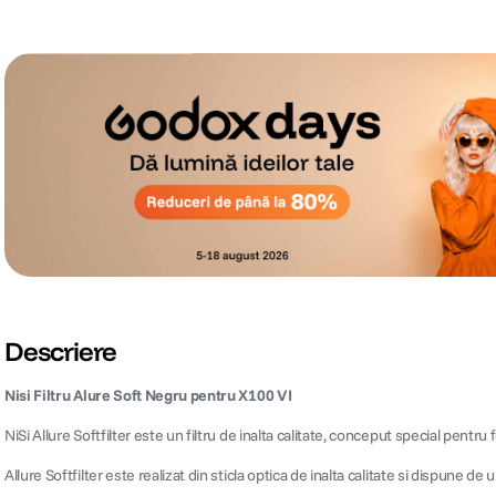
Descriere
Nisi Filtru Alure Soft Negru pentru X100 VI
NiSi Allure Softfilter este un filtru de inalta calitate, conceput special pentr
Allure Softfilter este realizat din sticla optica de inalta calitate si dispune d