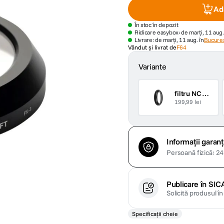
Ad
În stoc în depozit
Ridicare easybox: de marți, 11 aug.
Livrare: de marți, 11 aug. în
Bucures
Vândut și livrat de
F64
Variante
filtru NC UV negru
199,99 lei
Informații garanț
Persoană fizică: 24 
Publicare în SIC
Solicită produsul î
Specificații cheie