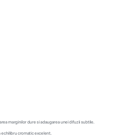
parea marginilor dure si adaugarea unei difuzii subtile.
un echilibru cromatic excelent.