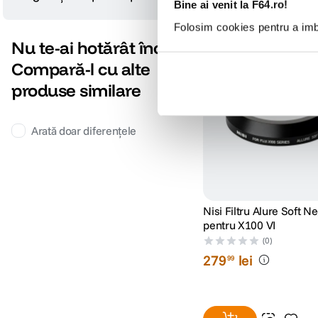
Bine ai venit la F64.ro!
Folosim cookies pentru a imbu
Nu te-ai hotărât încă?
Compară-l cu alte
produse similare
Arată doar diferențele
Nisi Filtru Alure Soft N
pentru X100 VI
(0)
279
lei
99