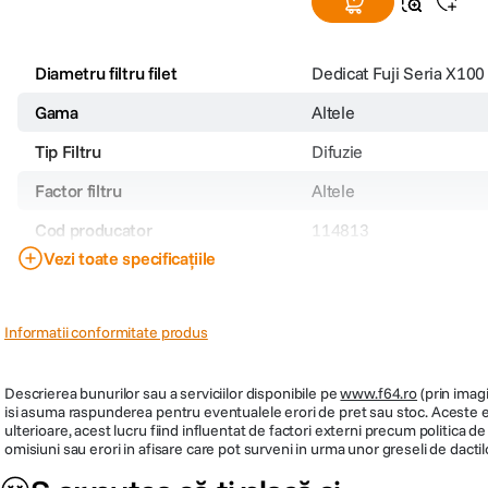
Diametru filtru filet
Dedicat Fuji Seria X100
Gama
Altele
Tip Filtru
Difuzie
Factor filtru
Altele
Cod producator
114813
Vezi toate specificațiile
PRP
279.990
Informatii conformitate produs
Descrierea bunurilor sau a serviciilor disponibile pe
www.f64.ro
(prin imagi
isi asuma raspunderea pentru eventualele erori de pret sau stoc. Aceste ero
ulterioare, acest lucru fiind influentat de factori externi precum politica 
omisiuni sau erori in afisare care pot surveni in urma unor greseli de dactil