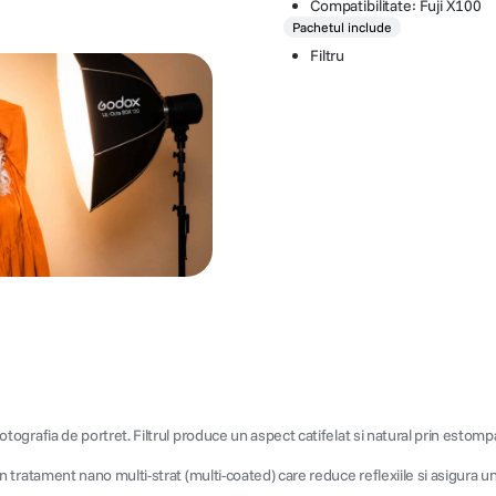
Compatibilitate: Fuji X100
Pachetul include
Filtru
u fotografia de portret. Filtrul produce un aspect catifelat si natural prin estom
e un tratament nano multi-strat (multi-coated) care reduce reflexiile si asigura 