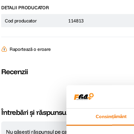
DETALII PRODUCATOR
Cod producator
114813
Raportează o eroare
Recenzii
Întrebări și răspunsuri
Consimțământ
Nu găsești răspunsul pe care îl cauți?
Pune o întrebare