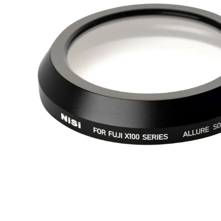
lavaliera
6
.
sony fx
7
.
card memorie
8
.
dji mic mini
9
.
dji osmo
10
.