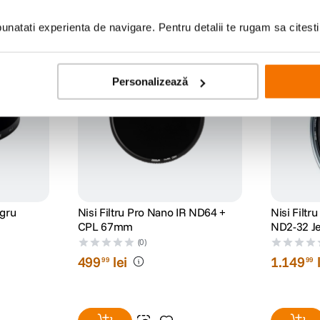
natati experienta de navigare. Pentru detalii te rugam sa citest
cumpara impreuna: -10% discount
-12% cod eclipsa12
Personalizează
egru
Nisi Filtru Pro Nano IR ND64 +
Nisi Filtr
CPL 67mm
ND2-32 J
(0)
499
lei
1
.
149
99
99