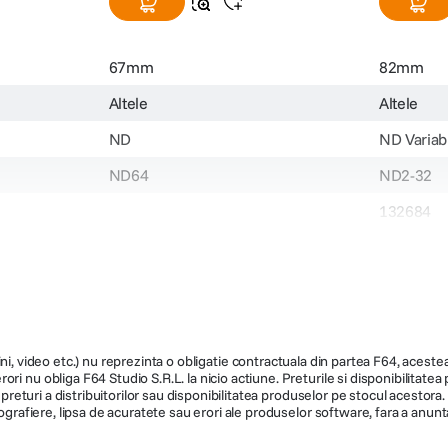
67mm
82mm
Altele
Altele
ND
ND Variabi
ND64
ND2-32
132684
499.990
1149.990
ni, video etc.) nu reprezinta o obligatie contractuala din partea F64, acestea 
ri nu obliga F64 Studio S.R.L. la nicio actiune. Preturile si disponibilitate
de preturi a distribuitorilor sau disponibilitatea produselor pe stocul acesto
ografiere, lipsa de acuratete sau erori ale produselor software, fara a anunta