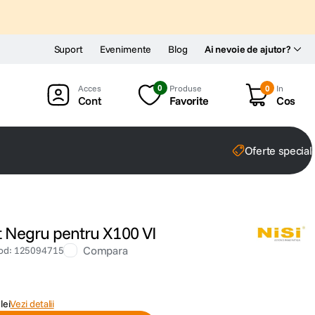
Suport
Evenimente
Blog
Ai nevoie de ajutor?
0
Produse
0
In
Cont
Favorite
Cos
Oferte special
oft Negru pentru X100 VI
Compara
od
:
125094715
lei
Vezi detalii