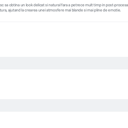
sa obtina un look delicat si natural fara a petrece mult timp in post-procesare.
atura, ajutand la crearea unei atmosfere mai blande si mai pline de emotie.