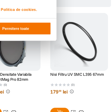
i
Politica de cookies.
Permitere toate
u Densitate Variabila
Nisi Filtru UV SMC L395 67mm
etMag Pro 82mm
(0)
(0)
lei
179
lei
99