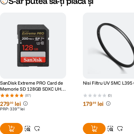
S-ar putea să-ți placă și
SanDisk Extreme PRO Card de
Nisi Filtru UV SMC L39
Memorie SD 128GB SDXC UHS-
I Class 10 U3 V30 + 2 Ani
(87)
(0)
RescuePRO Deluxe
279
lei
179
lei
00
99
PRP:
339
lei
90