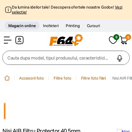
Da lumina ideilor tale! Descopera ofertele noastre Godox!
Vezi
selectia!
Magazin online
Inchirieri
Printing
Cursuri
0
0
Cont
Cauta dupa model, tipul produsului, caracteristici...
Top Cautari
Accesorii foto
Filtre foto
Filtre foto filet
Nisi AIR F
canon g7x
1
.
trepied
2
.
trepied telefon
3
.
Nisi AIR Filtru Protector 40.5mm
peak design
4
.