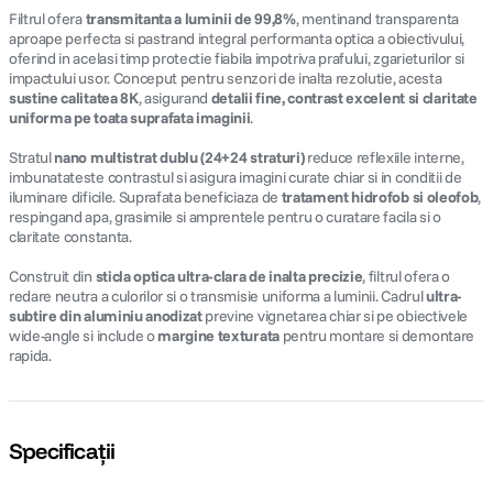
Filtrul ofera
transmitanta a luminii de 99,8%
, mentinand transparenta
aproape perfecta si pastrand integral performanta optica a obiectivului,
oferind in acelasi timp protectie fiabila impotriva prafului, zgarieturilor si
impactului usor. Conceput pentru senzori de inalta rezolutie, acesta
sustine calitatea 8K
, asigurand
detalii fine, contrast excelent si claritate
uniforma pe toata suprafata imaginii
.
Stratul
nano multistrat dublu (24+24 straturi)
reduce reflexiile interne,
imbunatateste contrastul si asigura imagini curate chiar si in conditii de
iluminare dificile. Suprafata beneficiaza de
tratament hidrofob si oleofob
,
respingand apa, grasimile si amprentele pentru o curatare facila si o
claritate constanta.
Construit din
sticla optica ultra-clara de inalta precizie
, filtrul ofera o
redare neutra a culorilor si o transmisie uniforma a luminii. Cadrul
ultra-
subtire din aluminiu anodizat
previne vignetarea chiar si pe obiectivele
wide-angle si include o
margine texturata
pentru montare si demontare
rapida.
Specificații