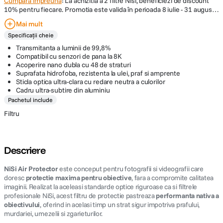
Cumpara impreuna
: La achizitia a 2 filtre Nisi, beneficiezi de discount
10% pentru fiecare. Promotia este valida în perioada 8 iulie - 31 august
2026, în limita stocului disponibil. Reducerea se aplica exclusiv
Mai mult
produselor marcate cu "cumpara impreuna: -10% discount
".
Promotia
Specificații cheie
nu se cumuleaza cu alte oferte, discount-uri sau vouchere. Compania îsi
rezerva dreptul de a modifica sau anula promotia în orice moment, fara
Transmitanta a luminii de 99,8%
o notificare prealabila.
Compatibil cu senzori de pana la 8K
Acoperire nano dubla cu 48 de straturi
Suprafata hidrofoba, rezistenta la ulei, praf si amprente
Sticla optica ultra-clara cu redare neutra a culorilor
Cadru ultra-subtire din aluminiu
Pachetul include
Filtru
Descriere
NiSi Air Protector
este conceput pentru fotografii si videografii care
doresc
protectie maxima pentru obiective
, fara a compromite calitatea
imaginii. Realizat la aceleasi standarde optice riguroase ca si filtrele
profesionale NiSi, acest filtru de protectie pastreaza
performanta nativa a
obiectivului
, oferind in acelasi timp un strat sigur impotriva prafului,
murdariei, umezelii si zgarieturilor.