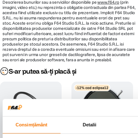
Descrierea bunurilor sau a serviciilor disponibile pe
www.f64.ro
(prin
imagini, video etc.) nu reprezinta o obligatie contractuala din partea F64,
acestea fiind utilizate exclusiv cu titlu de prezentare. Implicit F64 Studio
S.R.L. nu isi asuma raspunderea pentru eventualele erori de pret sau
stoc. Aceste erori nu obliga F64 Studio S.R.L. la nicio actiune. Preturile si
disponibilitatea produselor comercializate de catre F64 Studio SRL pot
suferi modificari ulterioare, acest lucru fiind influentat de factori externi
precum politica de preturi a distribuitorilor sau disponibilitatea
produselor pe stocul acestora. De asemenea, F64 Studio S.R.L. isi
rezerva dreptul de a corecta eventuale omisiuni sau erori in afisare care
pot surveni in urma unor greseli de dactilografiere, lipsa de acuratete
sau erori ale produselor software, fara a anunta in prealabil.
S-ar putea să-ți placă și
-12% cod eclipsa12
Consimțământ
Detalii