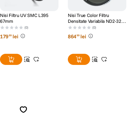
Nisi Filtru UV SMC L395
Nisi True Color Filtru
67mm
Densitate Variabila ND2-32
67mm
(0)
(0)
179
lei
864
lei
99
99
Alatura-te comunitatii creatorilor
Descopera inspiratie, recomandari utile,
ghiduri foto-video si oferte pregatite special
pentru tine.