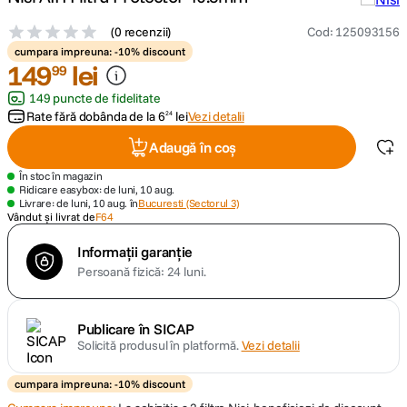
(
0 recenzii
)
Cod
:
125093156
canon sx740 hs
5
.
cumpara impreuna: -10% discount
149
lei
99
lavaliera
6
.
149 puncte de fidelitate
Rate fără dobânda de la
6
lei
Vezi detalii
24
sony fx
7
.
Adaugă în coș
card memorie
8
.
În stoc în magazin
Ridicare easybox: de luni, 10 aug.
Livrare: de luni, 10 aug. în
Bucuresti (Sectorul 3)
dji mic mini
9
.
Vândut și livrat de
F64
Informații garanție
dji osmo
10
.
Persoană fizică: 24 luni.
Publicare în SICAP
Solicită produsul în platformă.
Vezi detalii
cumpara impreuna: -10% discount