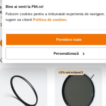
Bine ai venit la F64.ro!
Nisi Filtru UV SMC L395
Nisi True Color Filtru
67mm
Densitate Variabila ND2-32
Folosim cookies pentru a imbunatati experienta de navigare. P
82mm
(0)
(1)
rugam sa citesti
Politica de cookies.
179
lei
1
.
099
lei
99
99
Permitere toate
Personalizează
Populare în aceeași categorie
-12% cod eclipsa12