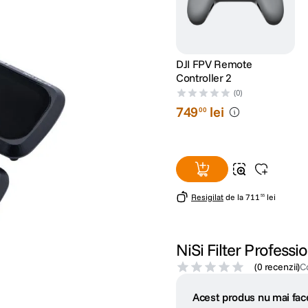
DJI FPV Remote
Controller 2
(0)
749
lei
00
Resigilat
de la
711
lei
55
NiSi Filter Professi
(
0 recenzii
)
C
Acest produs nu mai face