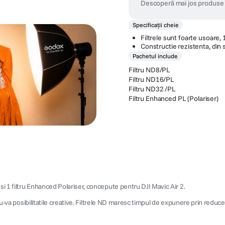
Descoperă mai jos produse 
Specificații cheie
Filtrele sunt foarte usoare,
Constructie rezistenta, din st
Pachetul include
Filtru ND8/PL
Filtru ND16/PL
Filtru ND32 /PL
Filtru Enhanced PL (Polariser)
i 1 filtru Enhanced Polariser, concepute pentru DJI Mavic Air 2.
ndu-va posibilitatile creative. Filtrele ND maresc timpul de expunere prin reduce