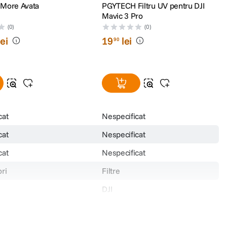
y More Avata
PGYTECH Filtru UV pentru DJI
Mavic 3 Pro
(0)
(0)
lei
19
lei
90
cat
Nespecificat
cat
Nespecificat
cat
Nespecificat
ri
Filtre
DJI
000101.01
P-43A-030
19.900