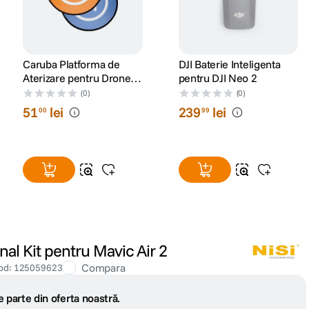
Caruba Platforma de
DJI Baterie Inteligenta
Aterizare pentru Drone
pentru DJI Neo 2
de 75 cm
(0)
(0)
51
lei
239
lei
00
99
onal Kit pentru Mavic Air 2
Compara
od
:
125059623
 parte din oferta noastră.