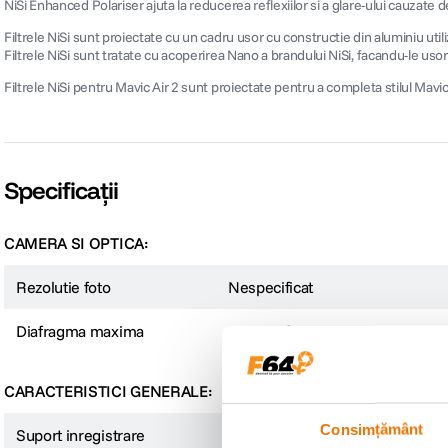
NiSi Enhanced Polariser ajuta la reducerea reflexiilor si a glare-ului cauzate de
Filtrele NiSi sunt proiectate cu un cadru usor cu constructie din aluminiu utili
Filtrele NiSi sunt tratate cu acoperirea Nano a brandului NiSi, facandu-le usor
Filtrele NiSi pentru Mavic Air 2 sunt proiectate pentru a completa stilul Mavic
Specificații
CAMERA SI OPTICA:
Rezolutie foto
Nespecificat
Diafragma maxima
Nespecificat
CARACTERISTICI GENERALE:
Consimțământ
Suport inregistrare
Nespecificat