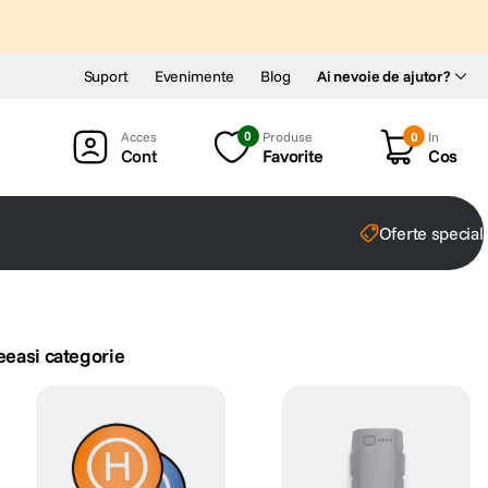
Suport
Evenimente
Blog
Ai nevoie de ajutor?
0
Produse
0
In
Cont
Favorite
Cos
Oferte special
eeasi categorie