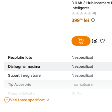
DJI Air 3 Hub Incarcare 
Inteligenta
(0)
399
lei
00
Rezolutie foto
Nespecificat
Diafragma maxima
Nespecificat
Suport inregistrare
Nespecificat
Tip Accesoriu
Incarcatoare
Compatibilitate
GoPro
Vezi toate specificațiile
Cod producator
CP.MA.00000699.01
PRP
399