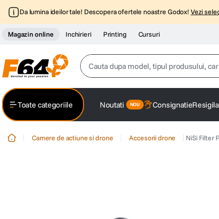
Da lumina ideilor tale! Descopera ofertele noastre Godox!
Vezi selec
Magazin online
Inchirieri
Printing
Cursuri
Cauta dupa model, tipul produsului, caracter
Top Cautari
Toate categoriile
Noutati
Consignatie
Resigila
canon g7x
1
.
Camere de actiune si drone
Accesorii drone
NiSi Filter
trepied
2
.
trepied telefon
3
.
peak design
4
.
lavaliera
5
.