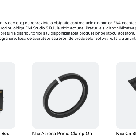
ni, video etc.) nu reprezinta o obligatie contractuala din partea F64, acestea 
ri nu obliga F64 Studio S.R.L. la nicio actiune. Preturile si disponibilitate
de preturi a distribuitorilor sau disponibilitatea produselor pe stocul acesto
ografiere, lipsa de acuratete sau erori ale produselor software, fara a anunta
e Box
Nisi Athena Prime Clamp-On
Nisi C5 S