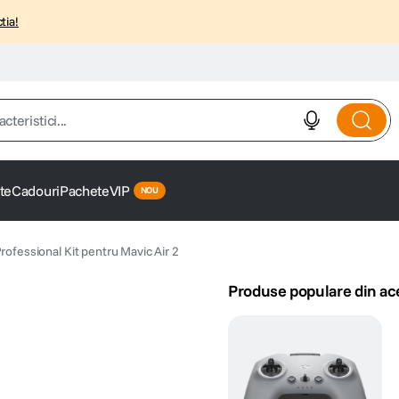
tia!
istici...
te
Cadouri
Pachete
VIP
 Professional Kit pentru Mavic Air 2
Produse populare din ac