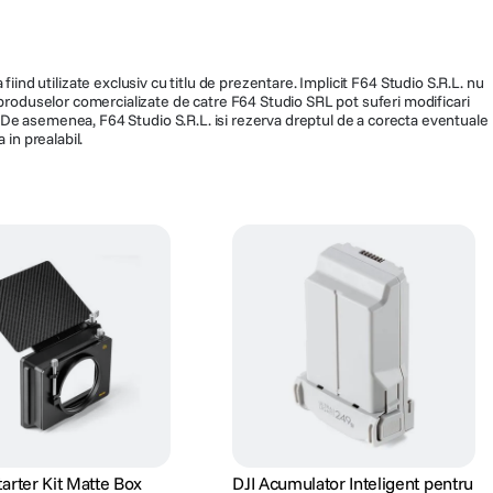
fiind utilizate exclusiv cu titlu de prezentare. Implicit F64 Studio S.R.L. nu
a produselor comercializate de catre F64 Studio SRL pot suferi modificari
ra. De asemenea, F64 Studio S.R.L. isi rezerva dreptul de a corecta eventuale
 in prealabil.
tarter Kit Matte Box
DJI Acumulator Inteligent pentru