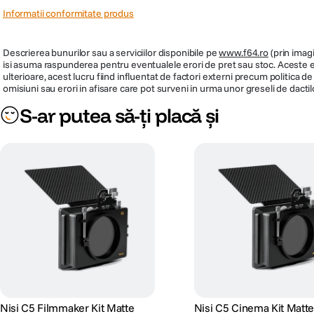
Informatii conformitate produs
Descrierea bunurilor sau a serviciilor disponibile pe
www.f64.ro
(prin imagi
isi asuma raspunderea pentru eventualele erori de pret sau stoc. Aceste ero
ulterioare, acest lucru fiind influentat de factori externi precum politica 
omisiuni sau erori in afisare care pot surveni in urma unor greseli de dactil
S-ar putea să-ți placă și
Nisi C5 Filmmaker Kit Matte
Nisi C5 Cinema Kit Matt