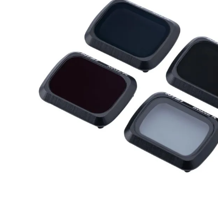
canon sx740 hs
6
.
card memorie
7
.
sony fx
8
.
dji mic mini
9
.
dji osmo pocket 4
10
.