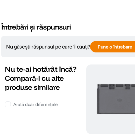
Întrebări și răspunsuri
Nu găsești răspunsul pe care îl cauți?
Pune o întrebare
Nu te-ai hotărât încă?
Compară-l cu alte
produse similare
Arată doar diferențele