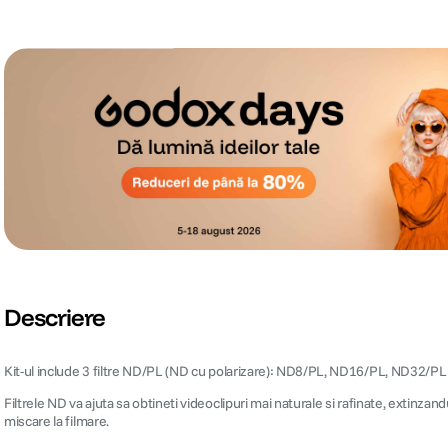
Descriere
Kit-ul include 3 filtre ND/PL (ND cu polarizare): ND8/PL, ND16/PL, ND32/PL s
Filtrele ND va ajuta sa obtineti videoclipuri mai naturale si rafinate, extinza
miscare la filmare.