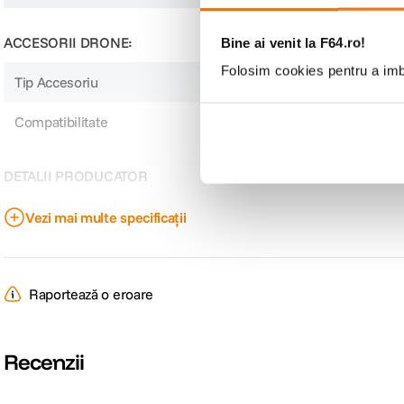
ACCESORII DRONE:
Bine ai venit la F64.ro!
Folosim cookies pentru a imbu
Tip Accesoriu
Filtre
Compatibilitate
DJI
DETALII PRODUCATOR
Cod producator
114665
Vezi mai multe specificații
Raportează o eroare
Recenzii