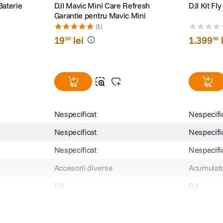
Baterie
DJI Mavic Mini Care Refresh
DJI Kit Fl
Garantie pentru Mavic Mini
(1)
19
lei
1
.
399
90
00
Nespecificat
Nespecifi
Nespecificat
Nespecifi
Nespecificat
Nespecifi
Accesorii diverse
Acumulato
DJI
DJI
32432
CP.FP.00
19.900
1399