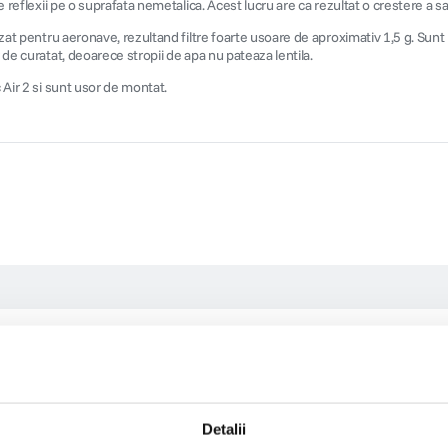
 reflexii pe o suprafata nemetalica. Acest lucru are ca rezultat o crestere a satu
zat pentru aeronave, rezultand filtre foarte usoare de aproximativ 1,5 g. Sunt re
 de curatat, deoarece stropii de apa nu pateaza lentila.
 Air 2 si sunt usor de montat.
Detalii