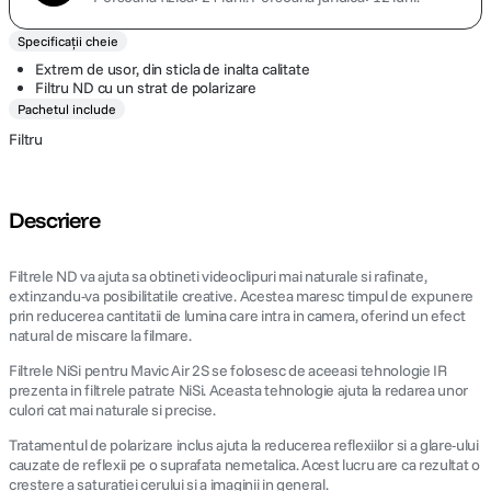
Specificații cheie
Extrem de usor, din sticla de inalta calitate
Filtru ND cu un strat de polarizare
Pachetul include
Filtru
Descriere
Filtrele ND va ajuta sa obtineti videoclipuri mai naturale si rafinate,
extinzandu-va posibilitatile creative. Acestea maresc timpul de expunere
prin reducerea cantitatii de lumina care intra in camera, oferind un efect
natural de miscare la filmare.
Filtrele NiSi pentru Mavic Air 2S se folosesc de aceeasi tehnologie IR
prezenta in filtrele patrate NiSi. Aceasta tehnologie ajuta la redarea unor
culori cat mai naturale si precise.
Tratamentul de polarizare inclus ajuta la reducerea reflexiilor si a glare-ului
cauzate de reflexii pe o suprafata nemetalica. Acest lucru are ca rezultat o
crestere a saturatiei cerului si a imaginii in general.