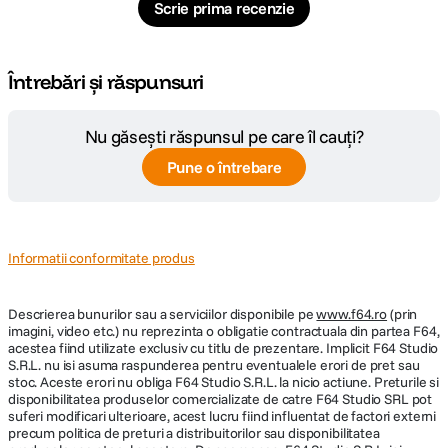
Scrie prima recenzie
Întrebări și răspunsuri
Nu găsești răspunsul pe care îl cauți?
Pune o întrebare
Informatii conformitate produs
Descrierea bunurilor sau a serviciilor disponibile pe
www.f64.ro
(prin
imagini, video etc.) nu reprezinta o obligatie contractuala din partea F64,
acestea fiind utilizate exclusiv cu titlu de prezentare. Implicit F64 Studio
S.R.L. nu isi asuma raspunderea pentru eventualele erori de pret sau
stoc. Aceste erori nu obliga F64 Studio S.R.L. la nicio actiune. Preturile si
disponibilitatea produselor comercializate de catre F64 Studio SRL pot
suferi modificari ulterioare, acest lucru fiind influentat de factori externi
precum politica de preturi a distribuitorilor sau disponibilitatea