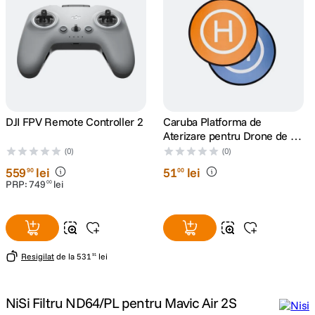
canon sx740 hs
5
.
lavaliera
6
.
card memorie
7
.
DJI FPV Remote Controller 2
Caruba Platforma de
dji mic mini
8
.
Aterizare pentru Drone de 75
cm
(0)
(0)
dji osmo
9
.
559
lei
51
lei
90
00
PRP:
749
lei
00
insta 360
10
.
Resigilat
de la
531
lei
91
NiSi Filtru ND64/PL pentru Mavic Air 2S