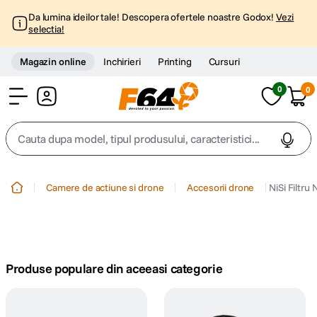
Da lumina ideilor tale! Descopera ofertele noastre Godox!
Vezi
selectia!
Magazin online
Inchirieri
Printing
Cursuri
0
0
Cont
Cauta dupa model, tipul produsului, caracteristici...
Top Cautari
Camere de actiune si drone
Accesorii drone
NiSi Filtru
canon g7x
1
.
trepied
2
.
Produse populare din aceeasi categorie
trepied telefon
3
.
peak design
4
.