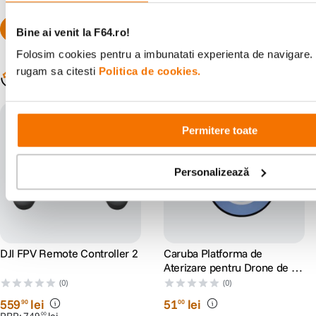
Bine ai venit la F64.ro!
Folosim cookies pentru a imbunatati experienta de navigare. P
rugam sa citesti
Politica de cookies.
Populare în aceeași categorie
Permitere toate
Personalizează
DJI FPV Remote Controller 2
Caruba Platforma de
Aterizare pentru Drone de 75
cm
(0)
(0)
559
lei
51
lei
90
00
00