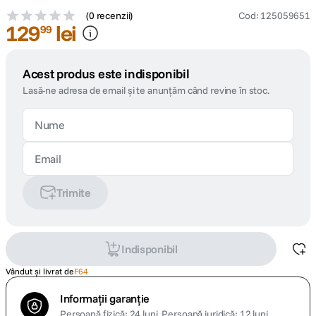
(
0 recenzii
)
Cod
:
125059651
129
lei
99
Acest produs este indisponibil
Lasă-ne adresa de email și te anunțăm când revine în stoc.
Trimite
Indisponibil
Vândut și livrat de
F64
Informații garanție
Persoană fizică: 24 luni.
Persoană juridică: 12 luni.