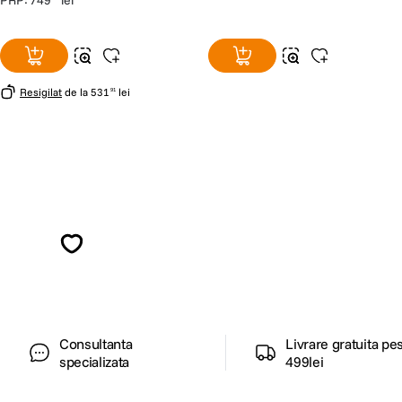
PRP:
749
lei
Resigilat
de la
531
lei
91
Alatura-te comunitatii creatorilor
Descopera inspiratie, recomandari utile,
ghiduri foto-video si oferte pregatite special
pentru tine.
Consultanta
Livrare gratuita pe
specializata
499lei