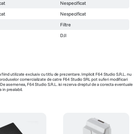
cat
Nespecificat
cat
Nespecificat
Filtre
DJI
fiind utilizate exclusiv cu titlu de prezentare. Implicit F64 Studio S.R.L. nu
a produselor comercializate de catre F64 Studio SRL pot suferi modificari
ra. De asemenea, F64 Studio S.R.L. isi rezerva dreptul de a corecta eventuale
 in prealabil.