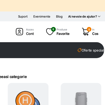
Suport
Evenimente
Blog
Ai nevoie de ajutor?
0
Produse
0
In
Cont
Favorite
Cos
Oferte special
eeasi categorie