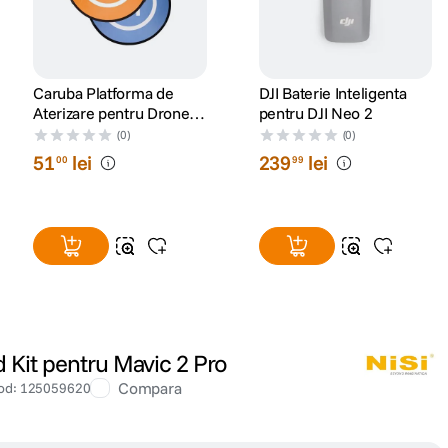
Caruba Platforma de
DJI Baterie Inteligenta
Aterizare pentru Drone
pentru DJI Neo 2
de 75 cm
(0)
(0)
51
lei
239
lei
00
99
d Kit pentru Mavic 2 Pro
Compara
od
:
125059620