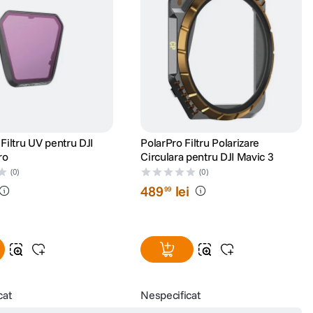
iltru UV pentru DJI
PolarPro Filtru Polarizare
ro
Circulara pentru DJI Mavic 3
(0)
(0)
489
lei
99
cat
Nespecificat