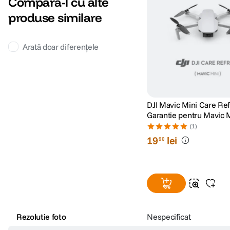
Compară-l cu alte
produse similare
Arată doar diferențele
DJI Mavic Mini Care Re
Garantie pentru Mavic 
(1)
19
lei
90
Rezolutie foto
Nespecificat