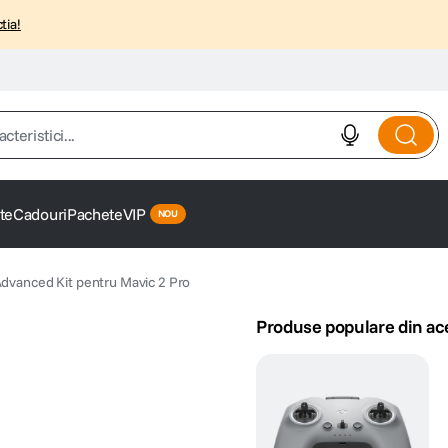
tia!
istici...
te
Cadouri
Pachete
VIP
 Advanced Kit pentru Mavic 2 Pro
Produse populare din ac