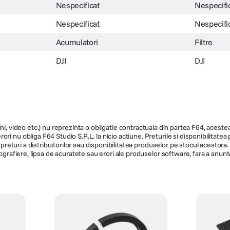
Nespecificat
Nespecifi
Nespecificat
Nespecifi
Acumulatori
Filtre
DJI
DJI
ni, video etc.) nu reprezinta o obligatie contractuala din partea F64, acestea 
ri nu obliga F64 Studio S.R.L. la nicio actiune. Preturile si disponibilitate
de preturi a distribuitorilor sau disponibilitatea produselor pe stocul acesto
ografiere, lipsa de acuratete sau erori ale produselor software, fara a anunta