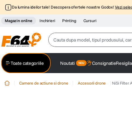
Da lumina ideilor tale! Descopera ofertele noastre Godox!
Vezi selec
Magazin online
Inchirieri
Printing
Cursuri
Cauta dupa model, tipul produsului, caracter
Top Cautari
Toate categoriile
Noutati
Consignatie
Resigila
canon g7x
1
.
Camere de actiune si drone
Accesorii drone
NiSi Filter
trepied
2
.
trepied telefon
3
.
peak design
4
.
canon sx740 hs
5
.