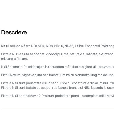
Descriere
Kit-ul include 4 filtre ND: ND4, ND8, ND16, ND32, 1 filtru Enhanced Polariser,
Filtrele ND va ajuta sa obtineti videoclipuri mai naturale si rafinate, extinza
miscare la filmare.
NiSi Enhanced Polariser ajuta la reducerea reflexiilor si a glare-ului cauzate de
Filtrul Natural Night va ajuta sa eliminati lumina cu o anumita lungime de un
Filtrele NiSi sunt proiectate cu un cadru usor cu constructie din aluminiu utili
Filtrele NiSi sunt tratate cu acoperirea Nano a brandului NiSi, facandu-le usor
Filtrele NiSi pentru Mavic 2 Pro sunt proiectate pentru a completa stilul Mav