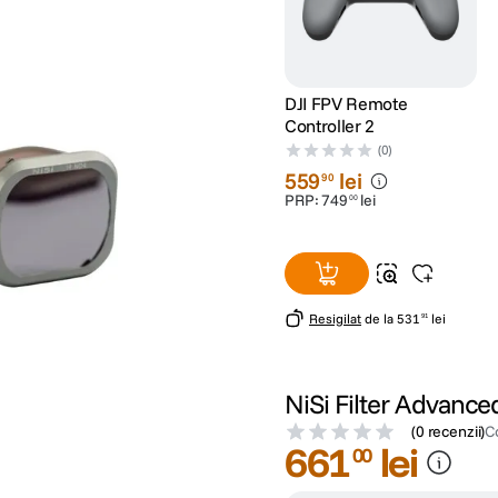
DJI FPV Remote
Controller 2
(0)
559
lei
90
PRP:
749
lei
00
Resigilat
de la
531
lei
91
NiSi Filter Advance
(
0 recenzii
)
C
661
lei
00