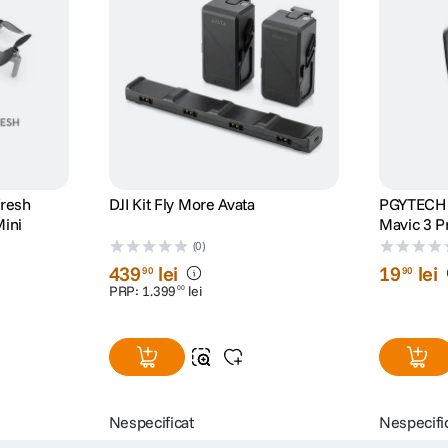
fresh
DJI Kit Fly More Avata
PGYTECH F
Mini
Mavic 3 P
(0)
439
lei
19
lei
90
90
PRP:
1
.
399
lei
00
Nespecificat
Nespecifi