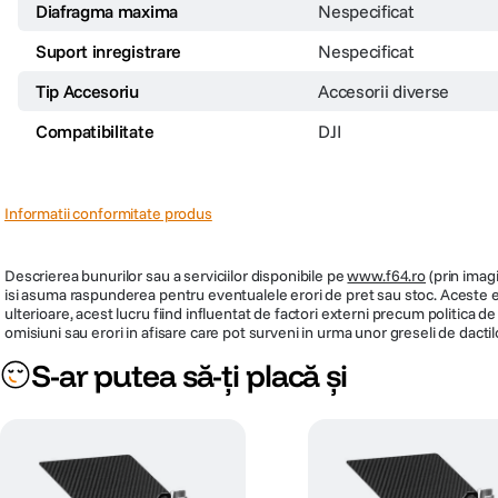
Diafragma maxima
Nespecificat
Suport inregistrare
Nespecificat
Tip Accesoriu
Accesorii diverse
Compatibilitate
DJI
Informatii conformitate produs
Descrierea bunurilor sau a serviciilor disponibile pe
www.f64.ro
(prin imagi
isi asuma raspunderea pentru eventualele erori de pret sau stoc. Aceste ero
ulterioare, acest lucru fiind influentat de factori externi precum politica 
omisiuni sau erori in afisare care pot surveni in urma unor greseli de dactil
S-ar putea să-ți placă și