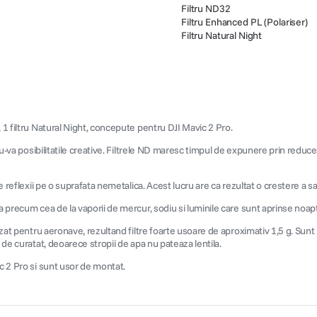
Filtru ND32
Filtru Enhanced PL (Polariser)
Filtru Natural Night
 1 filtru Natural Night, concepute pentru DJI Mavic 2 Pro.
ndu-va posibilitatile creative. Filtrele ND maresc timpul de expunere prin reduce
 reflexii pe o suprafata nemetalica. Acest lucru are ca rezultat o crestere a satu
da precum cea de la vaporii de mercur, sodiu si luminile care sunt aprinse noap
zat pentru aeronave, rezultand filtre foarte usoare de aproximativ 1,5 g. Sunt re
 de curatat, deoarece stropii de apa nu pateaza lentila.
ic 2 Pro si sunt usor de montat.