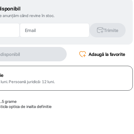
isponibil
te anunțăm când revine în stoc.
Trimite
ndisponibil
Adaugă la favorite
ie
luni.
Persoană juridică: 12 luni.
 1.5 grame
icla optica de inalta definitie