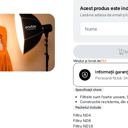
Acest produs este ind
Lasă-ne adresa de email și 
I
Vândut și livrat de
F64
Informații garanț
Persoană fizică: 24 
Specificații cheie
Filtrele sunt foarte usoare,
Constructie rezistenta, din st
Pachetul include
Filtru ND4
Filtru ND8
Filtru ND16