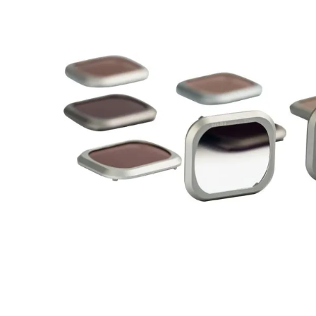
lavaliera
6
.
card memorie
7
.
dji mic mini
8
.
dji osmo
9
.
insta 360
10
.