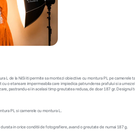
 de la NiSi iti permite sa montezi obiective cu montura PL pe camerele tale 
zut cu o etansare impermeabila care impiedica patrunderea prafului si a umezeli
rizare, pastrandu-si in acelasi timp greutatea redusa, de doar 187 gr. Designul te
montura PL si camerele cu montura L.
durata in orice conditii de fotografiere, avand o greutate de numai 187 g.