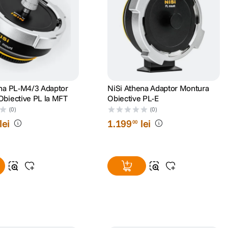
ena PL-M4/3 Adaptor
NiSi Athena Adaptor Montura
Obiective PL la MFT
Obiective PL-E
(0)
(0)
lei
1
.
199
lei
00