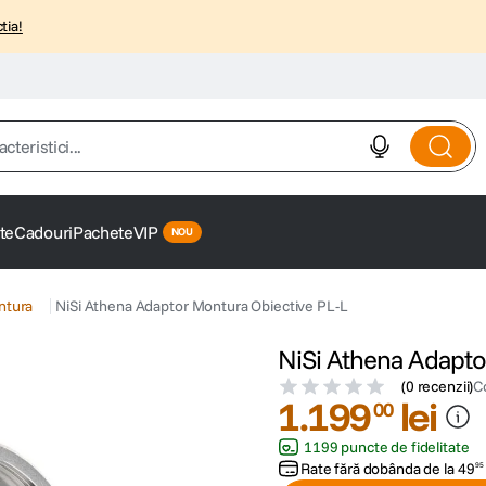
tia!
istici...
te
Cadouri
Pachete
VIP
ntura
NiSi Athena Adaptor Montura Obiective PL-L
NiSi Athena Adapto
(
0 recenzii
)
C
1
.
199
lei
00
1199 puncte de fidelitate
Rate fără dobânda de la
49
95