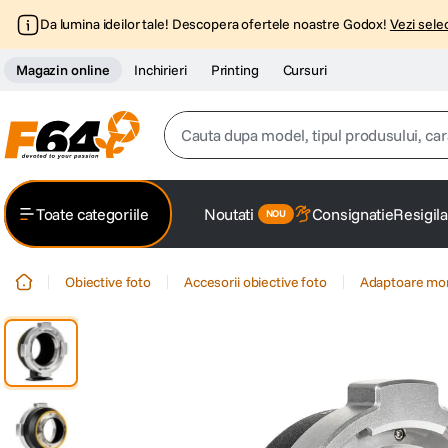
Da lumina ideilor tale! Descopera ofertele noastre Godox!
Vezi selec
Magazin online
Inchirieri
Printing
Cursuri
Cauta dupa model, tipul produsului, caracter
Top Cautari
Toate categoriile
Noutati
Consignatie
Resigila
canon g7x
1
.
Obiective foto
Accesorii obiective foto
Adaptoare mo
trepied
2
.
trepied telefon
3
.
peak design
4
.
canon sx740 hs
5
.