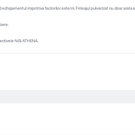
chipamentul impotriva factorilor externi. Finisajul pulverizat nu doar arata e
bere.
biectivele NiSi ATHENA.