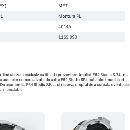
EX)
MFT
PL
Montura PL
40145
1169.990
fiind utilizate exclusiv cu titlu de prezentare. Implicit F64 Studio S.R.L. nu
a produselor comercializate de catre F64 Studio SRL pot suferi modificari
ra. De asemenea, F64 Studio S.R.L. isi rezerva dreptul de a corecta eventuale
 in prealabil.