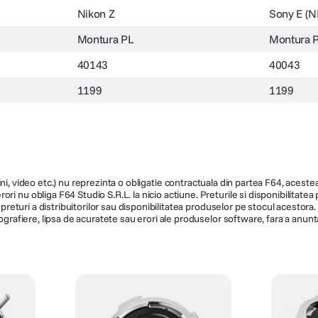
Nikon Z
Sony E (N
Montura PL
Montura 
40143
40043
1199
1199
ni, video etc.) nu reprezinta o obligatie contractuala din partea F64, acestea 
ri nu obliga F64 Studio S.R.L. la nicio actiune. Preturile si disponibilitate
de preturi a distribuitorilor sau disponibilitatea produselor pe stocul acesto
ografiere, lipsa de acuratete sau erori ale produselor software, fara a anunta