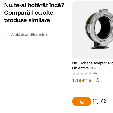
Nu te-ai hotărât încă?
Compară-l cu alte
produse similare
Arată doar diferențele
NiSi Athena Adaptor M
Obiective PL-L
(0)
1
.
199
lei
00