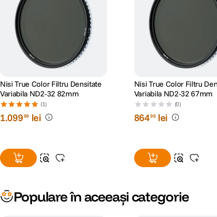
Nisi True Color Filtru Densitate
Nisi True Color Filtru Den
Variabila ND2-32 82mm
Variabila ND2-32 67mm
(1)
(0)
1
.
099
lei
864
lei
99
99
Populare în aceeași categorie