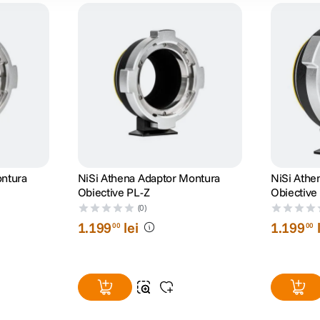
ontura
NiSi Athena Adaptor Montura
NiSi Athe
Obiective PL-Z
Obiective
(0)
1
.
199
lei
1
.
199
00
00