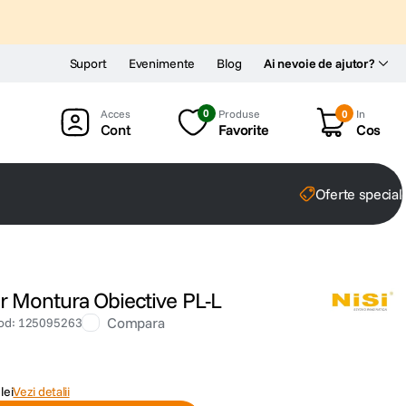
Suport
Evenimente
Blog
Ai nevoie de ajutor?
0
Produse
0
In
Cont
Favorite
Cos
Oferte special
r Montura Obiective PL-L
Compara
od
:
125095263
lei
Vezi detalii