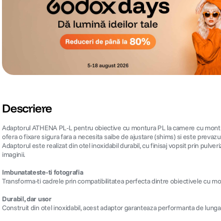
Descriere
Adaptorul ATHENA PL-L pentru obiective cu montura PL la camere cu montura L
ofera o fixare sigura fara a necesita saibe de ajustare (shims) si este preva
Adaptorul este realizat din otel inoxidabil durabil, cu finisaj vopsit prin pulve
imaginii.
Imbunatateste-ti fotografia
Transforma-ti cadrele prin compatibilitatea perfecta dintre obiectivele cu 
Durabil, dar usor
Construit din otel inoxidabil, acest adaptor garanteaza performanta de lunga 