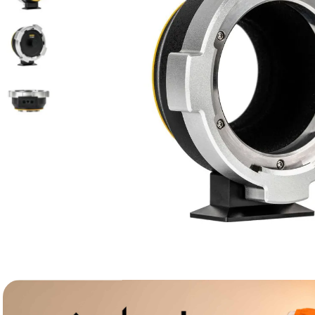
lavaliera
6
.
card memorie
7
.
ulanzi
8
.
insta 360
9
.
godox
10
.