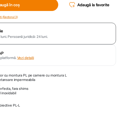
augă în coș
Adaugă la favorite
i (Sectorul 3)
ie
luni.
Persoană juridică: 24 luni.
AP
n platformă.
Vezi detalii
velor cu montura PL pe camere cu montura L
e etansare impermeabila
t
erfecta, fara shims
 inoxidabil
biective PL-L