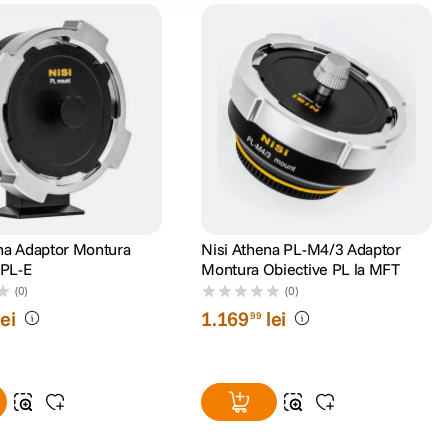
na Adaptor Montura
Nisi Athena PL-M4/3 Adaptor
 PL-E
Montura Obiective PL la MFT
(0)
(0)
lei
1
.
169
lei
99