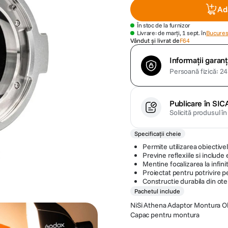
Ad
În stoc de la furnizor
Livrare: de marți, 1 sept. în
Bucurest
Vândut și livrat de
F64
Informații garanț
Persoană fizică: 24 
Publicare în SIC
Solicită produsul î
Specificații cheie
Permite utilizarea obiecti
Previne reflexiile si includ
Mentine focalizarea la infini
Proiectat pentru potrivire p
Constructie durabila din otel
Pachetul include
NiSi Athena Adaptor Montura O
Capac pentru montura