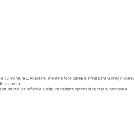
cu montura L. Adaptorul mentine focalizarea la infinit pentru imagini clare,
i in camera.
xturat reduce reflexiile si asigura claritate optima si calitate superioara a