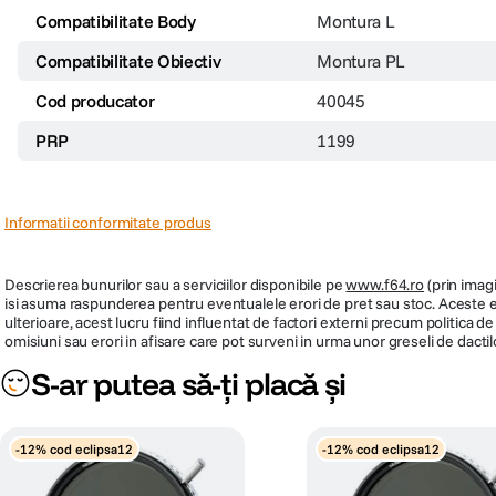
Compatibilitate Body
Montura L
Compatibilitate Obiectiv
Montura PL
Cod producator
40045
PRP
1199
Informatii conformitate produs
Descrierea bunurilor sau a serviciilor disponibile pe
www.f64.ro
(prin imagi
isi asuma raspunderea pentru eventualele erori de pret sau stoc. Aceste ero
ulterioare, acest lucru fiind influentat de factori externi precum politica 
omisiuni sau erori in afisare care pot surveni in urma unor greseli de dactil
S-ar putea să-ți placă și
-12% cod eclipsa12
-12% cod eclipsa12