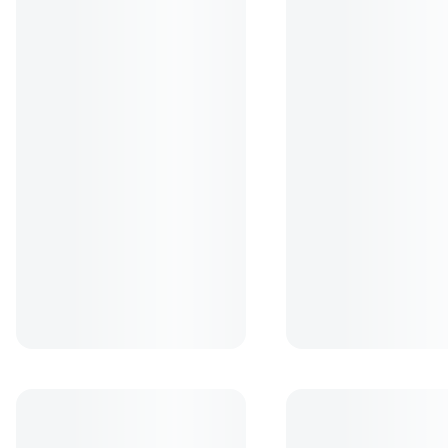
Carl Zeiss - lichid de curatare
Carl Zeiss Lens Cleanin
(48)
(52)
49
lei
99
lei
90
90