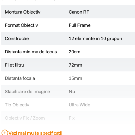
Montura Obiectiv
Canon RF
Format Obiectiv
Full Frame
Constructie
12 elemente in 10 grupuri
Distanta minima de focus
20cm
Filet filtru
72mm
Distanta focala
15mm
Stabilizare de imagine
Nu
Tip Obiectiv
Ultra Wide
Obiectiv Fix / Zoom
Fix
Focala Fixa
15mm
Vezi mai multe specificații