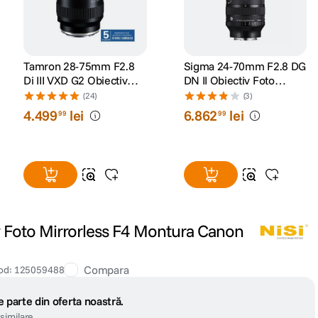
Tamron 28-75mm F2.8
Sigma 24-70mm F2.8 DG
Di III VXD G2 Obiectiv
DN II Obiectiv Foto
Foto Mirrorless Sony E
Mirrorless Montura Sony
(24)
(3)
E
4
.
499
lei
6
.
862
lei
99
99
 Foto Mirrorless F4 Montura Canon
Compara
od
:
125059488
 parte din oferta noastră.
similare.