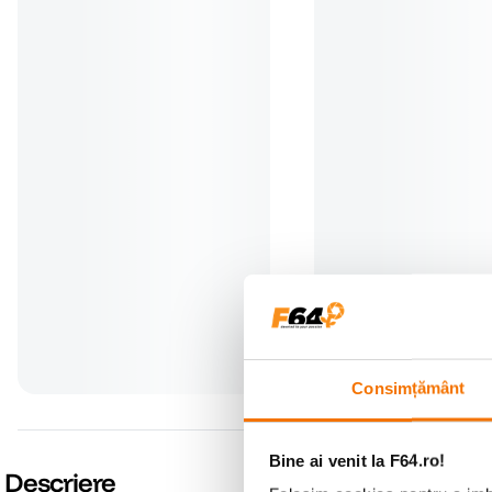
Carl Zeiss T* Pol Filter 72mm -
Irix Filtru Densitate Neu
filtru de polarizare circulara
ND1000 72mm
(4)
(0)
599
lei
239
lei
99
99
Preț anterior:
259
lei
99
Consimțământ
Bine ai venit la F64.ro!
Descriere