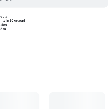
eapta
nte in 10 grupuri
rsion
,2 m