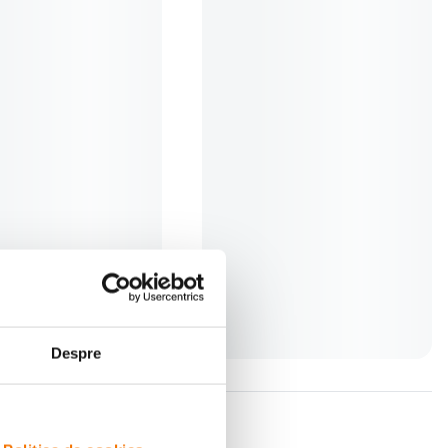
 UV Filtru 72mm
Sigma WR Protector Filtru 72mm
(0)
(0)
i
233
lei
99
Despre