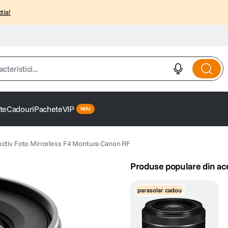
tia!
istici...
te
Cadouri
Pachete
VIP
ctiv Foto Mirrorless F4 Montura Canon RF
Produse populare din ac
parasolar cadou