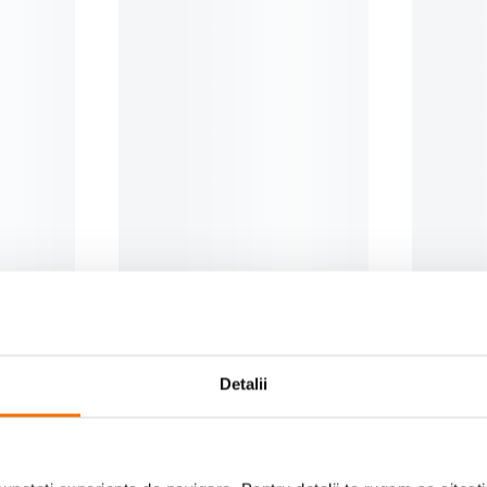
tra
Irix Filtru Densitate Neutra
Sigma WR
ND128 72mm
(0)
239
lei
243
le
99
99
Preț anterior:
249
lei
99
Detalii