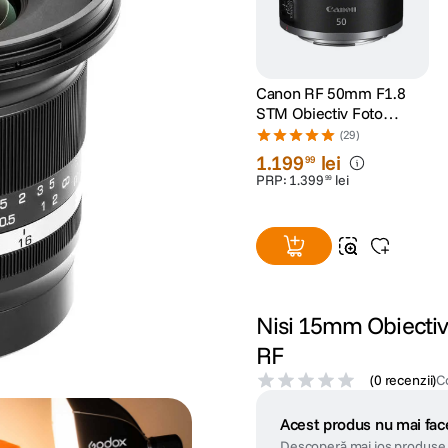
Canon RF 50mm F1.8
STM Obiectiv Foto
Mirrorless
(29)
1
.
199
lei
99
PRP:
1
.
399
lei
99
Nisi 15mm Obiectiv
RF
(
0 recenzii
)
C
Acest produs nu mai face
Descoperă mai jos produse 