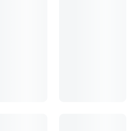
s Lens Cleaning Wipes -
Nisi Filtru UV SMC L395 72mm
rvetele umede
(24)
(0)
219
lei
99