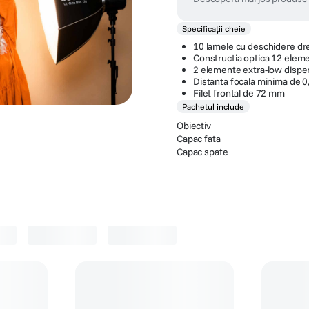
Specificații cheie
10 lamele cu deschidere dr
Constructia optica 12 eleme
2 elemente extra-low dispe
Distanta focala minima de 0
Filet frontal de 72 mm
Pachetul include
Obiectiv
Capac fata
Capac spate
 protectie
(
4
)