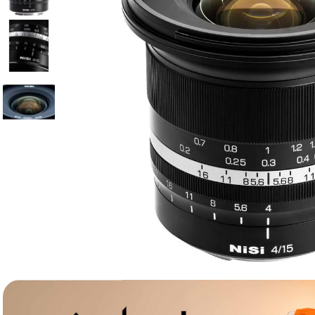
canon sx740 hs
6
.
card memorie
7
.
sony fx
8
.
dji mic mini
9
.
dji osmo pocket 4
10
.