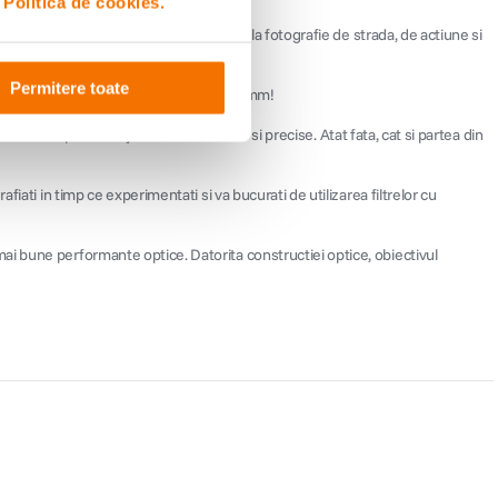
i
Politica de cookies.
rafie, de la natura si astrofotografie la fotografie de strada, de actiune si
Permitere toate
echivalent cu o distanta focala de 14,5 mm!
a usor si permite ajustari confortabile si precise. Atat fata, cat si partea din
iati in timp ce experimentati si va bucurati de utilizarea filtrelor cu
ai bune performante optice. Datorita constructiei optice, obiectivul