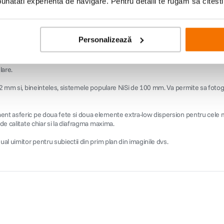
natati experienta de navigare. Pentru detalii te rugam sa citest
ct camerelor mirrorless. Este usor de transportat pentru toate tipurile de fotog
Personalizează
de vedere obisnuit pentru o distanta focala standard de 15 mm. Este de fapt 
hiar si in medii dure. Inelul de focalizare are un rulment cu bile care se descurc
lare.
2 mm si, bineinteles, sistemele populare NiSi de 100 mm. Va permite sa fotograf
ment asferic pe doua fete si doua elemente extra-low dispersion pentru cele m
de calitate chiar si la diafragma maxima.
al uimitor pentru subiectii din prim plan din imaginile dvs.