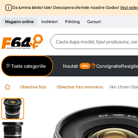
Da lumina ideilor tale! Descopera ofertele noastre Godox!
Vezi selec
Magazin online
Inchirieri
Printing
Cursuri
Cauta dupa model, tipul produsului, caracter
Top Cautari
Toate categoriile
Noutati
Consignatie
Resigila
canon g7x
1
.
Obiective foto
Obiective foto mirrorless
Nisi 15mm Obie
trepied
2
.
trepied telefon
3
.
peak design
4
.
lavaliera
5
.