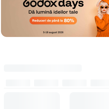
Cele mai cumpărate accesorii
Top accesorii
(
10
)
Filtre foto
(
8
)
Accesorii curatare si