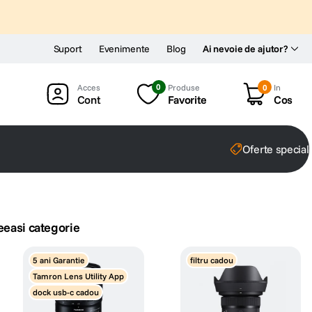
Suport
Evenimente
Blog
Ai nevoie de ajutor?
0
Produse
0
In
Cont
Favorite
Cos
Oferte special
eeasi categorie
5 ani Garantie
filtru cadou
Tamron Lens Utility App
dock usb-c cadou