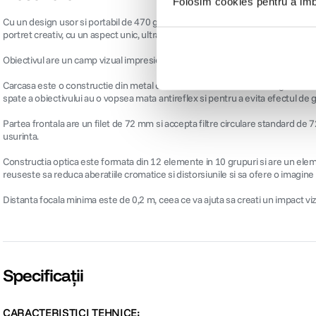
Folosim cookies pentru a imbu
Cu un design usor si portabil de 470 grame, acest obiectiv se potriveste perfe
portret creativ, cu un aspect unic, ultra-wide.
Obiectivul are un camp vizual impresionant de 112 °, mai larg decat unghiul 
Carcasa este o constructie din metal care ii confera durabilitate si siguranta c
spate a obiectivului au o vopsea mata antireflex si pentru a evita efectul de g
Partea frontala are un filet de 72 mm si accepta filtre circulare standard de 7
usurinta.
Constructia optica este formata din 12 elemente in 10 grupuri si are un ele
reuseste sa reduca aberatiile cromatice si distorsiunile si sa ofere o imagine 
Distanta focala minima este de 0,2 m, ceea ce va ajuta sa creati un impact vizu
Specificații
CARACTERISTICI TEHNICE: