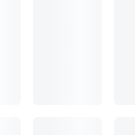
g Kit
Carl Zeiss - microfibra (alb)
Carl Zeis
set 20 se
(6)
39
lei
29
lei
90
90