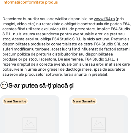
f/4-f/32 (fara teleconvertor) f/5.6- f/45 (cu
Informatii conformitate produs
operarea fara sunet.
Plaja diafragme
teleconvertorul incorporat)
Descrierea bunurilor sau a serviciilor disponibile pe
Tip Focalizare
Autofocus
www.f64.ro
(prin
imagini, video etc.) nu reprezinta o obligatie contractuala din partea F64,
acestea fiind utilizate exclusiv cu titlu de prezentare. Implicit F64 Studio
Parasolar inclus
Da
S.R.L. nu isi asuma raspunderea pentru eventualele erori de pret sau
stoc. Aceste erori nu obliga F64 Studio S.R.L. la nicio actiune. Preturile si
disponibilitatea produselor comercializate de catre F64 Studio SRL pot
suferi modificari ulterioare, acest lucru fiind influentat de factori externi
DIMENSIUNE / GREUTATE:
precum politica de preturi a distribuitorilor sau disponibilitatea
Puternicul sistem VR
produselor pe stocul acestora. De asemenea, F64 Studio S.R.L. isi
Diametru
rezerva dreptul de a corecta eventuale omisiuni sau erori in afisare care
165 mm
maxim
pot surveni in urma unor greseli de dactilografiere, lipsa de acuratete
Cand doriti sa tineti pasul cu actiunea, dar si cu lumina, sistemul de
sau erori ale produselor software, fara a anunta in prealabil.
reducere a vibratiilor de la Nikon, care este incorporat in obiectiv va
Lungime
437 mm
S-ar putea să-ți placă și
permite sa utilizati timpi de expunere cu pana la 5 trepte mai lungi. Si
obtineti un avantaj de 5,5 trepte atunci cand utilizati un aparat foto
mirrorless de la Nikon compatibil cu caracteristica VR sincronizat. Veti
Greutate
3260 g
capta imagini extrem de clare in orice lumina, fara efect de estompare,
5 ani Garantie
5 ani Garantie
chiar si atunci cand fotografiati cu aparatul foto tinut in mana.
DETALII PRODUCATOR
Cod producator
JMA504DA