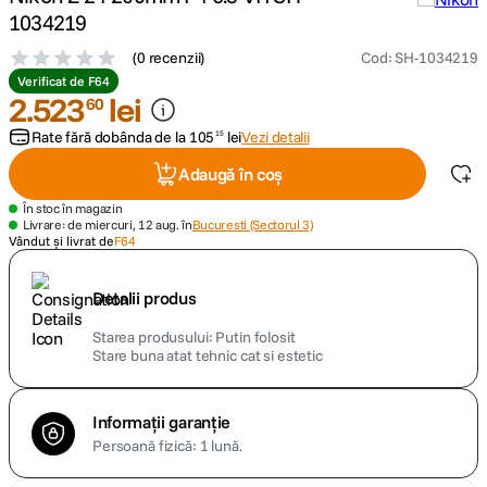
1034219
canon sx740 hs
5
.
(
0 recenzii
)
Cod
:
SH-1034219
Verificat de F64
lavaliera
2
.
523
lei
6
.
60
Rate fără dobânda de la
105
lei
Vezi detalii
15
ulanzi
7
.
Adaugă în coș
godox
8
.
În stoc în magazin
Livrare: de miercuri, 12 aug. în
Bucuresti (Sectorul 3)
Vândut și livrat de
F64
card memorie
9
.
Detalii produs
nou
10
.
Starea produsului
Putin folosit
Stare buna atat tehnic cat si estetic
Informații garanție
Persoană fizică: 1 lună.