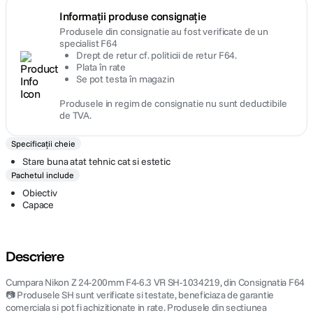
Informații produse consignație
Produsele din consignatie au fost verificate de un
specialist F64
Drept de retur cf. politicii de retur F64.
Plata în rate
Se pot testa în magazin
Produsele in regim de consignatie nu sunt deductibile
de TVA.
Specificații cheie
Stare buna atat tehnic cat si estetic
Pachetul include
Obiectiv
Capace
Descriere
Cumpara Nikon Z 24-200mm F4-6.3 VR SH-1034219, din Consignatia F64
📷 Produsele SH sunt verificate si testate, beneficiaza de garantie
comerciala si pot fi achizitionate in rate. Produsele din sectiunea