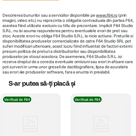
Descrierea bunurilor sau a serviciilor disponibile pe
www.f64.ro
(prin
imagini, video etc.) nu reprezinta o obligatie contractuala din partea F64,
acestea fiind utilizate exclusiv cu titlu de prezentare. Implicit F64 Studio
S.R.L. nu isi asuma raspunderea pentru eventualele erori de pret sau
stoc. Aceste erori nu obliga F64 Studio S.R.L. la nicio actiune. Preturile si
disponibilitatea produselor comercializate de catre F64 Studio SRL pot
suferi modificari ulterioare, acest lucru fiind influentat de factori externi
precum politica de preturi a distribuitorilor sau disponibilitatea
produselor pe stocul acestora. De asemenea, F64 Studio S.R.L. isi
rezerva dreptul de a corecta eventuale omisiuni sau erori in afisare care
pot surveni in urma unor greseli de dactilografiere, lipsa de acuratete
sau erori ale produselor software, fara a anunta in prealabil.
S-ar putea să-ți placă și
Verificat de F64
Verificat de F64