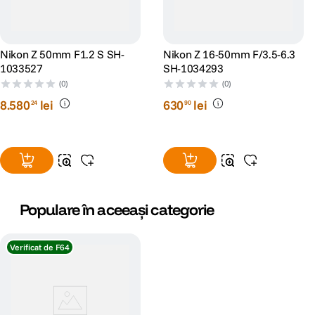
Nikon Z 50mm F1.2 S SH-
Nikon Z 16-50mm F/3.5-6.3
1033527
SH-1034293
(0)
(0)
8
.
580
lei
630
lei
24
90
Populare în aceeași categorie
Verificat de F64