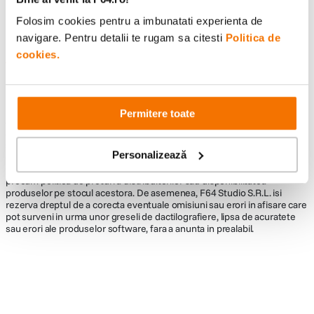
Folosim cookies pentru a imbunatati experienta de
navigare. Pentru detalii te rugam sa citesti
Politica de
cookies.
Informatii conformitate produs
Descrierea bunurilor sau a serviciilor disponibile pe
www.f64.ro
(prin
imagini, video etc.) nu reprezinta o obligatie contractuala din partea F64,
Permitere toate
acestea fiind utilizate exclusiv cu titlu de prezentare. Implicit F64 Studio
S.R.L. nu isi asuma raspunderea pentru eventualele erori de pret sau
stoc. Aceste erori nu obliga F64 Studio S.R.L. la nicio actiune. Preturile si
Personalizează
disponibilitatea produselor comercializate de catre F64 Studio SRL pot
suferi modificari ulterioare, acest lucru fiind influentat de factori externi
precum politica de preturi a distribuitorilor sau disponibilitatea
produselor pe stocul acestora. De asemenea, F64 Studio S.R.L. isi
rezerva dreptul de a corecta eventuale omisiuni sau erori in afisare care
pot surveni in urma unor greseli de dactilografiere, lipsa de acuratete
sau erori ale produselor software, fara a anunta in prealabil.
Alatura-te comunitatii creatorilor
Descopera inspiratie, recomandari utile,