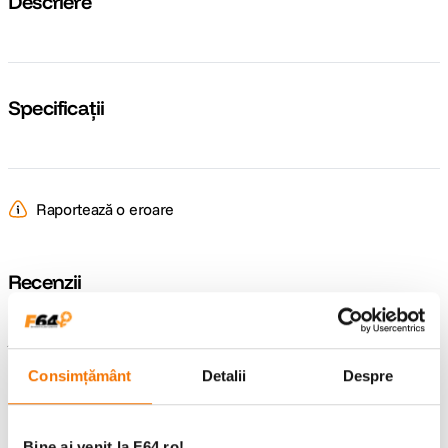
Descriere
Specificații
Raportează o eroare
Recenzii
Întrebări și răspunsuri
Consimțământ
Detalii
Despre
Nu găsești răspunsul pe care îl cauți?
Pune o întrebare
Bine ai venit la F64.ro!