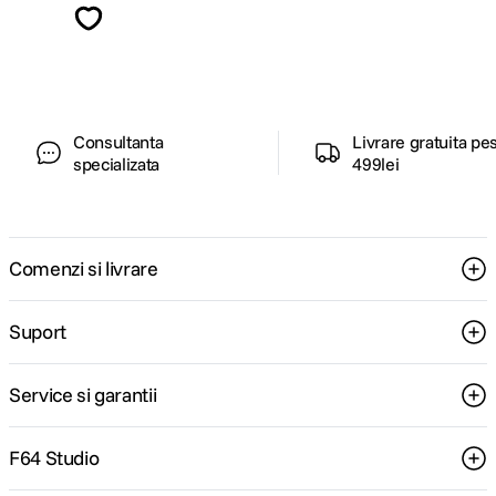
ghiduri foto-video si oferte pregatite special
pentru tine.
Consultanta
Livrare gratuita pe
specializata
499lei
Comenzi si livrare
Suport
Service si garantii
F64 Studio