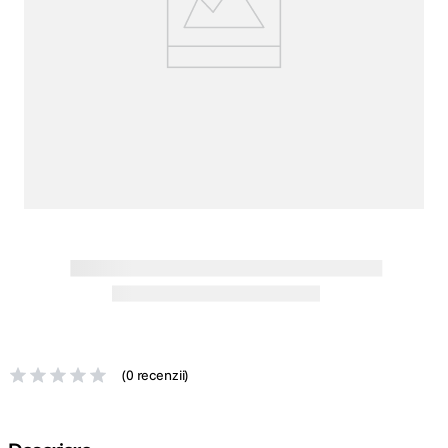
canon sx740 hs
5
.
lavaliera
6
.
card memorie
7
.
ulanzi
8
.
insta 360
9
.
godox
10
.
(
0 recenzii
)