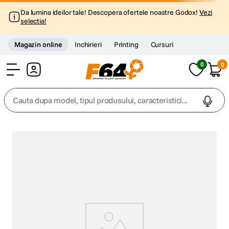
Da lumina ideilor tale! Descopera ofertele noastre Godox!
Vezi
selectia!
Magazin online
Inchirieri
Printing
Cursuri
0
0
Cont
Cauta dupa model, tipul produsului, caracteristici...
Top Cautari
canon g7x
1
.
trepied
2
.
trepied telefon
3
.
peak design
4
.