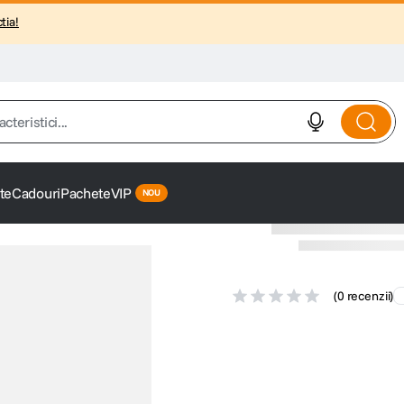
tia!
istici...
te
Cadouri
Pachete
VIP
(
0 recenzii
)