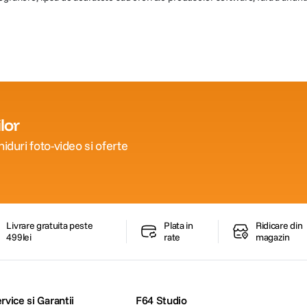
lor
iduri foto-video si oferte
Livrare gratuita peste
Plata in
Ridicare din
499lei
rate
magazin
rvice si Garantii
F64 Studio