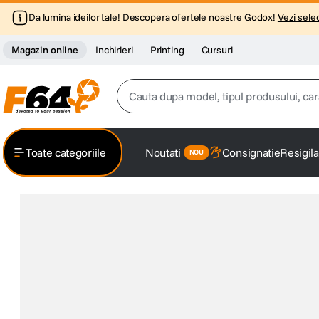
Da lumina ideilor tale! Descopera ofertele noastre Godox!
Vezi selec
Magazin online
Inchirieri
Printing
Cursuri
Cauta dupa model, tipul produsului, caracter
Top Cautari
Toate categoriile
Noutati
Consignatie
Resigila
canon g7x
1
.
trepied
2
.
trepied telefon
3
.
peak design
4
.
canon sx740 hs
5
.