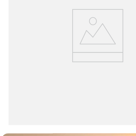
lavaliera
6
.
sony fx
7
.
card memorie
8
.
dji mic mini
9
.
dji osmo
10
.