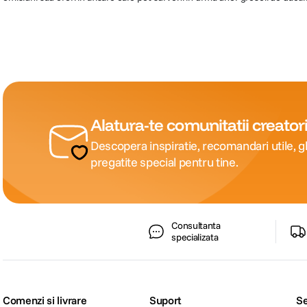
Alatura-te comunitatii creatori
Descopera inspiratie, recomandari utile, gh
pregatite special pentru tine.
Consultanta
specializata
Comenzi si livrare
Suport
Se