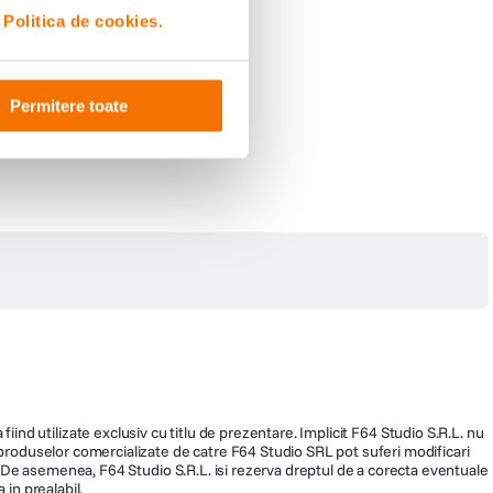
i
Politica de cookies.
Permitere toate
fiind utilizate exclusiv cu titlu de prezentare. Implicit F64 Studio S.R.L. nu
a produselor comercializate de catre F64 Studio SRL pot suferi modificari
ra. De asemenea, F64 Studio S.R.L. isi rezerva dreptul de a corecta eventuale
 in prealabil.