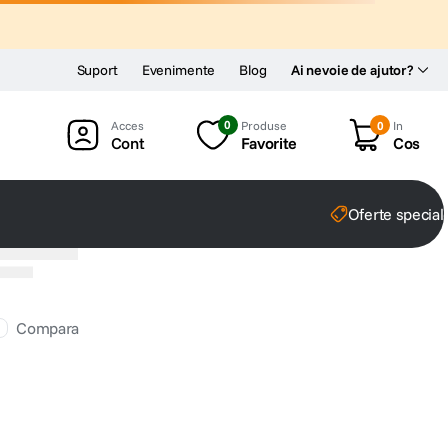
Suport
Evenimente
Blog
Ai nevoie de ajutor?
0
Produse
0
In
Cont
Favorite
Cos
Oferte special
Compara