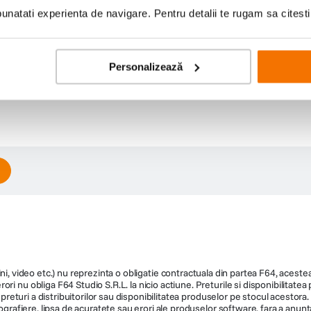
natati experienta de navigare. Pentru detalii te rugam sa citest
Personalizează
ni, video etc.) nu reprezinta o obligatie contractuala din partea F64, acestea 
ri nu obliga F64 Studio S.R.L. la nicio actiune. Preturile si disponibilitate
de preturi a distribuitorilor sau disponibilitatea produselor pe stocul acesto
ografiere, lipsa de acuratete sau erori ale produselor software, fara a anunta