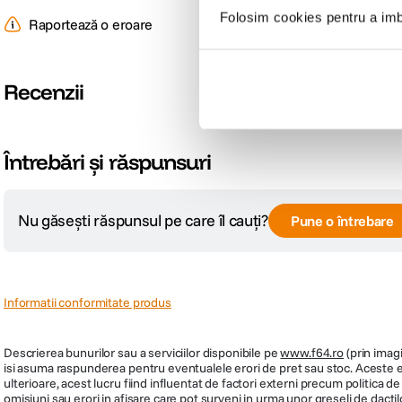
Folosim cookies pentru a imbu
Raportează o eroare
Recenzii
Întrebări și răspunsuri
Nu găsești răspunsul pe care îl cauți?
Pune o întrebare
Informatii conformitate produs
Descrierea bunurilor sau a serviciilor disponibile pe
www.f64.ro
(prin imagi
isi asuma raspunderea pentru eventualele erori de pret sau stoc. Aceste ero
ulterioare, acest lucru fiind influentat de factori externi precum politica 
omisiuni sau erori in afisare care pot surveni in urma unor greseli de dactil