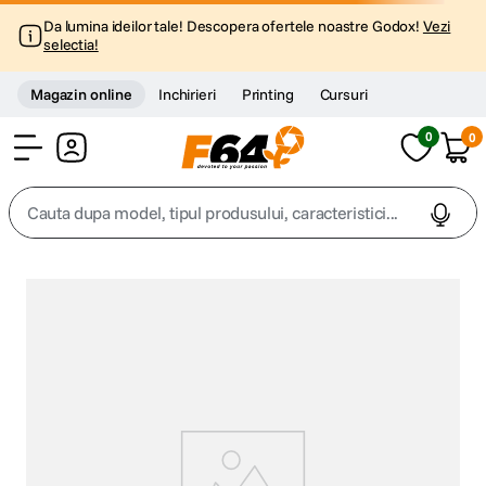
Da lumina ideilor tale! Descopera ofertele noastre Godox!
Vezi
selectia!
Magazin online
Inchirieri
Printing
Cursuri
0
0
Cont
Cauta dupa model, tipul produsului, caracteristici...
Top Cautari
canon g7x
1
.
trepied
2
.
trepied telefon
3
.
peak design
4
.