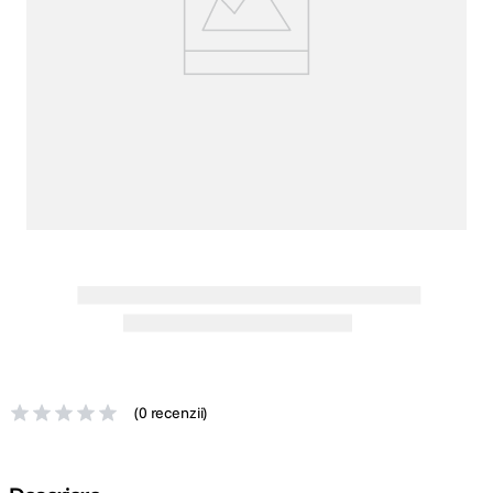
canon sx740 hs
5
.
lavaliera
6
.
card memorie
7
.
dji mic mini
8
.
dji osmo
9
.
insta 360
10
.
(
0 recenzii
)