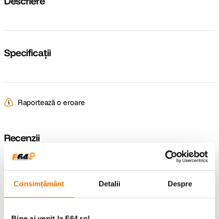
Descriere
Specificații
Raportează o eroare
Recenzii
Întrebări și răspunsuri
Consimțământ
Detalii
Despre
Nu găsești răspunsul pe care îl cauți?
Pune o întrebare
Bine ai venit la F64.ro!