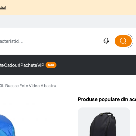
tia!
istici...
te
Cadouri
Pachete
VIP
0L Rucsac Foto Video Albastru
Produse populare din ac