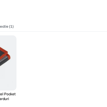
tectie
(
1
)
el Pocket
arduri