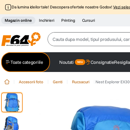
Da lumina ideilor tale! Descopera ofertele noastre Godox!
Vezi selec
Magazin online
Inchirieri
Printing
Cursuri
Cauta dupa model, tipul produsului, caracter
Top Cautari
Toate categoriile
Noutati
Consignatie
Resigila
canon g7x
1
.
Accesorii foto
Genti
Rucsacuri
Nest Explorer EX30
trepied
2
.
trepied telefon
3
.
peak design
4
.
canon sx740 hs
5
.