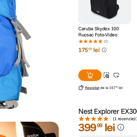
Caruba Skydex 100
Rucsac Foto-Video
(2)
175
lei
00
Resigilat
de la
157
lei
50
Nest Explorer EX30
(
1 recenzie
)
399
lei
99