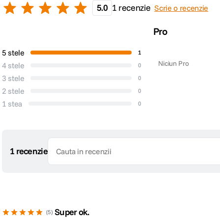
5.0
1 recenzie
Scrie o recenzie
Pro
5 stele
1
Niciun Pro
4 stele
0
3 stele
0
2 stele
0
1 stea
0
1 recenzie
Super ok.
5