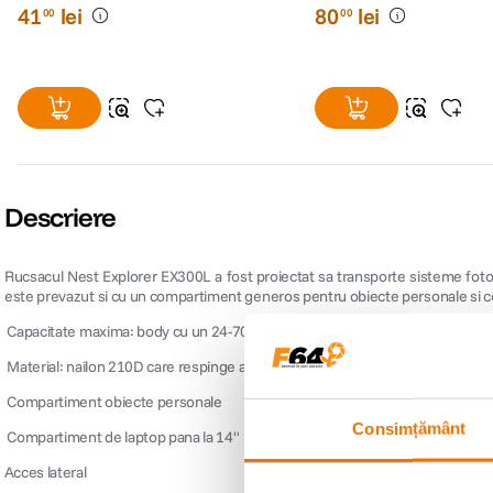
41
lei
80
lei
00
00
Descriere
Rucsacul Nest Explorer EX300L a fost proiectat sa transporte sisteme foto
este prevazut si cu un compartiment generos pentru obiecte personale si c
 Capacitate maxima: body cu un 24-70 f/2.8 si inca doua obiective zoom sau b
 Material: nailon 210D care respinge apa
 Compartiment obiecte personale
Consimțământ
 Compartiment de laptop pana la 14"
Acces lateral