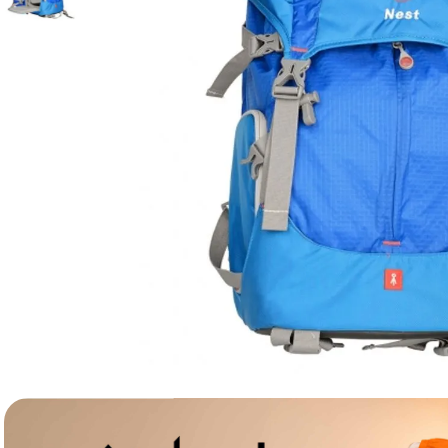
lavaliera
6
.
card memorie
7
.
dji mic mini
8
.
dji osmo
9
.
insta 360
10
.