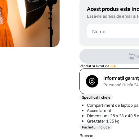
Acest produs este ind
Lasă-ne adresa de email și 
I
Vândut și livrat de
F64
Informații garanț
Persoană fizică: 24 
Specificații cheie
Compartiment de laptop pan
Acces lateral
Dimensiuni: 28 x 23 x 49.5 
Greutate: 1.35 kg
Pachetul include
Rucsac