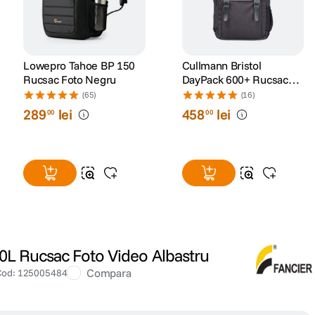
Lowepro Tahoe BP 150
Cullmann Bristol
Rucsac Foto Negru
DayPack 600+ Rucsac
Foto Maro
(65)
(16)
289
lei
458
lei
00
00
0L Rucsac Foto Video Albastru
Compara
Cod
:
125005484