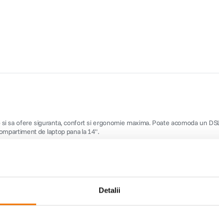
 si sa ofere siguranta, confort si ergonomie maxima. Poate acomoda un DSLR
ompartiment de laptop pana la 14".
lituri pe patina
Detalii