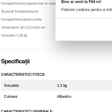
Bine ai venit la F64.ro!
Compartimentul superior are un volum de 14L
Folosim cookies pentru a imbu
 Buzunar frontal accesorii
Compartiment pentru sticla
 Dimensiuni: 28 x 23 x 49.5 cm
 Greutate: 1.35 kg
Specificații
CARACTERISTICI FIZICE:
Greutate
1.3 kg
Culoare
Albastru
CARACTERISTICI GENERALE: