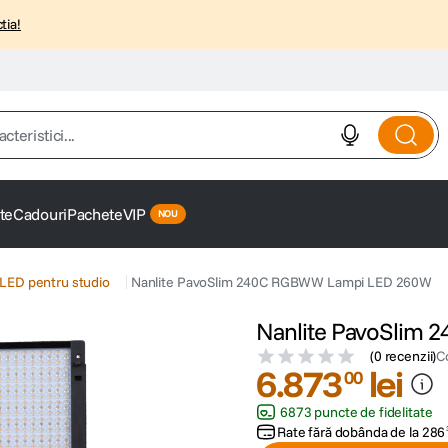
tia!
istici...
te
Cadouri
Pachete
VIP
LED pentru studio
Nanlite PavoSlim 240C RGBWW Lampi LED 260W
Nanlite PavoSlim
(
0 recenzii
)
C
6
.
873
lei
00
6873 puncte de fidelitate
Rate fără dobânda de la
286