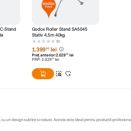
 C-Stand
Godox Roller Stand SA5045
la
Stativ 4.5m 40kg
(0)
1
.
399
lei
00
Preț anterior:
2
.
029
lei
00
PRP:
2
.
029
lei
00
cu un design subtire si robust. Acesta este ideal pentru productii profesionale,