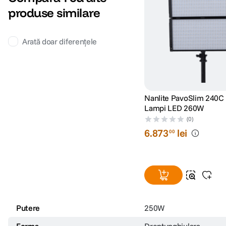
produse similare
Arată doar diferențele
Nanlite PavoSlim 24
Lampi LED 260W
(0)
6
.
873
lei
00
Putere
250W