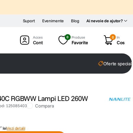
Suport
Evenimente
Blog
Ai nevoie de ajutor?
0
Produse
0
In
Cont
Favorite
Cos
Oferte special
 240C RGBWW Lampi LED 260W
Compara
od
:
125085403
lei
Vezi detalii
37