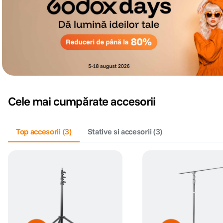
Cele mai cumpărate accesorii
Top accesorii
(
3
)
Stative si accesorii
(
3
)