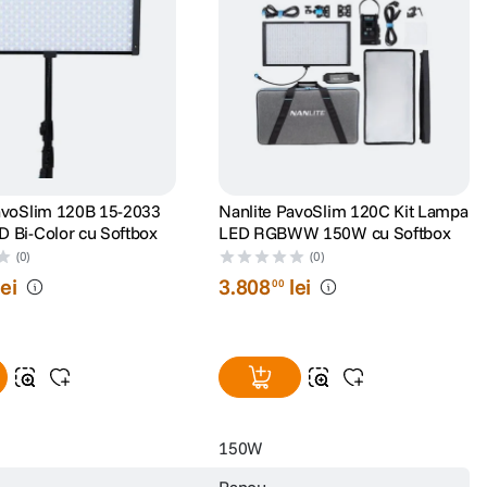
avoSlim 120B 15-2033
Nanlite PavoSlim 120C Kit Lampa
 Bi-Color cu Softbox
LED RGBWW 150W cu Softbox
(0)
(0)
lei
3
.
808
lei
00
150W