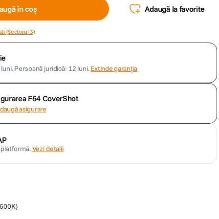
augă în coș
Adaugă la favorite
ti (Sectorul 3)
ie
luni.
Persoană juridică: 12 luni.
Extinde garanția
sigurarea F64 CoverShot
daugă asigurare
AP
n platformă.
Vezi detalii
5600K)