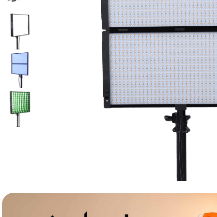
lavaliera
6
.
card memorie
7
.
dji mic mini
8
.
dji osmo
9
.
insta 360
10
.