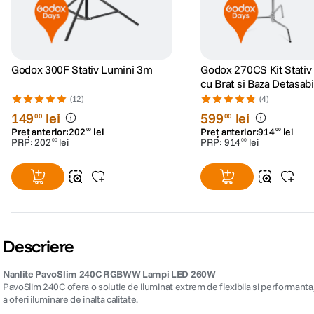
Godox 300F Stativ Lumini 3m
Godox 270CS Kit Stativ
cu Brat si Baza Detasabi
(12)
(4)
149
lei
599
lei
00
00
Preț anterior:
202
lei
Preț anterior:
914
lei
00
00
PRP:
202
lei
PRP:
914
lei
00
00
Descriere
Nanlite PavoSlim 240C RGBWW Lampi LED 260W
PavoSlim 240C ofera o solutie de iluminat extrem de flexibila si performanta, 
a oferi iluminare de inalta calitate.