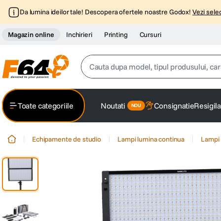
Da lumina ideilor tale! Descopera ofertele noastre Godox!
Vezi selec
Magazin online
Inchirieri
Printing
Cursuri
Cauta dupa model, tipul produsului, caracter
Top Cautari
Toate categoriile
Noutati
Consignatie
Resigila
canon g7x
1
.
Echipamente de studio
Lampi lumina continua
Lampi 
trepied
2
.
trepied telefon
3
.
peak design
4
.
canon sx740 hs
5
.