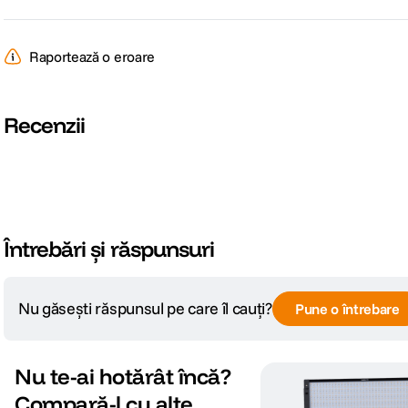
Raportează o eroare
Recenzii
Întrebări și răspunsuri
Nu găsești răspunsul pe care îl cauți?
Pune o întrebare
Nu te-ai hotărât încă?
Compară-l cu alte