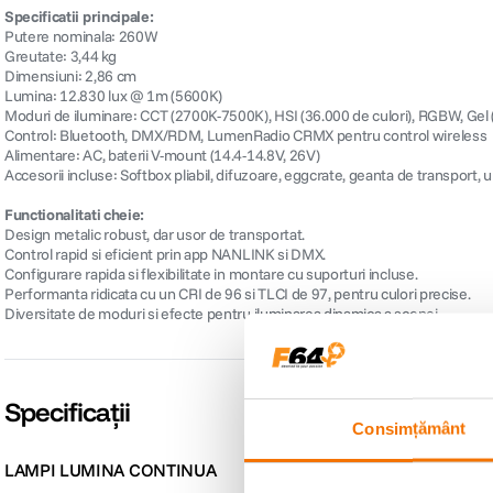
Specificatii principale:
Putere nominala: 260W
Greutate: 3,44 kg
Dimensiuni: 2,86 cm
Lumina: 12.830 lux @ 1m (5600K)
Moduri de iluminare: CCT (2700K-7500K), HSI (36.000 de culori), RGBW, Gel (
Control: Bluetooth, DMX/RDM, LumenRadio CRMX pentru control wireless
Alimentare: AC, baterii V-mount (14.4-14.8V, 26V)
Accesorii incluse: Softbox pliabil, difuzoare, eggcrate, geanta de transport, 
Functionalitati cheie:
Design metalic robust, dar usor de transportat.
Control rapid si eficient prin app NANLINK si DMX.
Configurare rapida si flexibilitate in montare cu suporturi incluse.
Performanta ridicata cu un CRI de 96 si TLCI de 97, pentru culori precise.
Diversitate de moduri si efecte pentru iluminarea dinamica a scenei.
Specificații
Consimțământ
LAMPI LUMINA CONTINUA