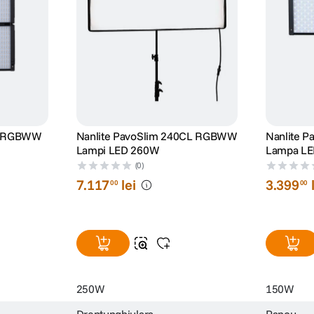
0C RGBWW
Nanlite PavoSlim 240CL RGBWW
Nanlite P
Lampi LED 260W
Lampa LED
(0)
7
.
117
lei
3
.
399
00
00
250W
150W