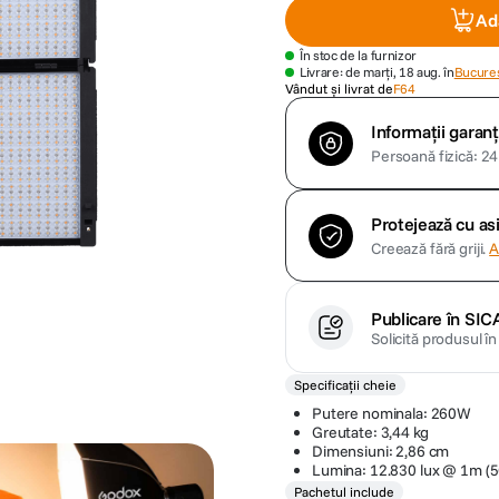
Ad
În stoc de la furnizor
Livrare: de marți, 18 aug. în
Bucures
Vândut și livrat de
F64
Informații garanț
Persoană fizică: 24 
Protejează cu a
Creează fără griji.
A
Publicare în SIC
Solicită produsul î
Specificații cheie
Putere nominala: 260W
Greutate: 3,44 kg
Dimensiuni: 2,86 cm
Lumina: 12.830 lux @ 1m (
Pachetul include