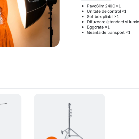
PavoSlim 240C ×1
Unitate de control ×1
Softbox pliabil ×1
Difuzoare (standard si lumi
Eggcrate ×1
Geanta de transport ×1