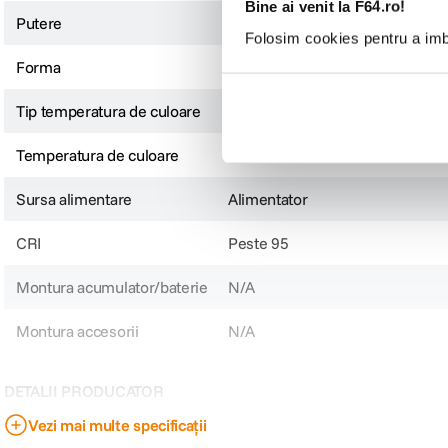
Bine ai venit la F64.ro!
Putere
250W
Folosim cookies pentru a imbu
Forma
Dreptunghiulara
Tip temperatura de culoare
Bi-Color/Daylight
Temperatura de culoare
2500 - 7500K
Sursa alimentare
Alimentator
CRI
Peste 95
Montura acumulator/baterie
N/A
Montura accesorii
N/A
DETALII PRODUCATOR
Vezi mai multe specificații
Cod producator
127902