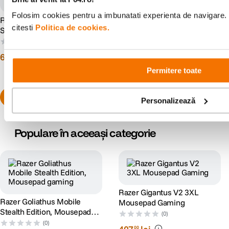
S-ar putea să-ți placă și
Folosim cookies pentru a imbunatati experienta de navigare. 
citesti
Politica de cookies.
Permitere toate
Personalizează
Razer Goliathus Mobile
Razer Gigantus V2 3XL
Stealth Edition, Mousepad
Mousepad Gaming
gaming
(0)
(0)
61
lei
407
lei
00
00