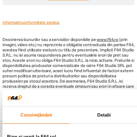
Întrebări și răspunsuri
Nu găsești răspunsul pe care îl cauți?
Pune o întrebare
Informatii conformitate produs
Descrierea bunurilor sau a serviciilor disponibile pe
www.f64.ro
(prin
imagini, video etc.) nu reprezinta o obligatie contractuala din partea F64,
acestea fiind utilizate exclusiv cu titlu de prezentare. Implicit F64 Studio
S.R.L. nu isi asuma raspunderea pentru eventualele erori de pret sau
stoc. Aceste erori nu obliga F64 Studio S.R.L. la nicio actiune. Preturile si
disponibilitatea produselor comercializate de catre F64 Studio SRL pot
suferi modificari ulterioare, acest lucru fiind influentat de factori externi
precum politica de preturi a distribuitorilor sau disponibilitatea
Consimțământ
Detalii
produselor pe stocul acestora. De asemenea, F64 Studio S.R.L. isi
rezerva dreptul de a corecta eventuale omisiuni sau erori in afisare care
pot surveni in urma unor greseli de dactilografiere, lipsa de acuratete
sau erori ale produselor software, fara a anunta in prealabil.
Bine ai venit la F64.ro!