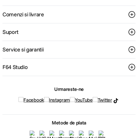
Alatura-te comunitatii creatorilor
Descopera inspiratie, recomandari utile,
ghiduri foto-video si oferte pregatite special
pentru tine.
Consultanta
Livrare gratuita pe
specializata
499lei
Comenzi si livrare