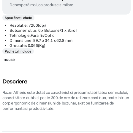
Razer Atheris Stromtrooper Edition
Razer
Mouse Gaming Alb
(
0 recenzii
)
Cod
:
125049764
Acest produs nu mai face parte din oferta noastră.
Descoperă mai jos produse similare.
Specificații cheie
Rezolutie: 7200(dpi)
Butoane/rotite: 6 x Butoane/1 x Scroll
Tehnologie:Fara fir/Optic
Dimensiune: 99.7 x 34.1 x 62.8 mm
Greutate: 0.066(Kg)
Pachetul include
mouse
Descriere
Razer Atheris este dotat cu caracteristici precum stabilitatea semnalului,
conectivitate dubla si peste 300 de ore de utilizare continua, toate intr-un