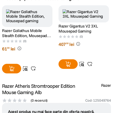
canon sx740 hs
5
.
lavaliera
6
.
ulanzi
7
.
godox
8
.
card memorie
Razer Goliathus Mobile
9
.
Razer Gigantus V2 3XL
Stealth Edition, Mousepad
Mousepad Gaming
gaming
nou
(0)
(0)
10
.
61
lei
407
lei
00
00