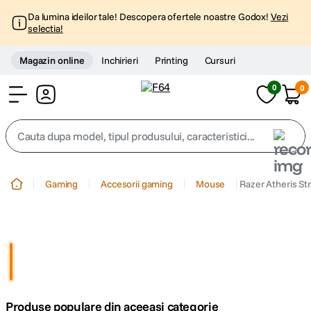
Da lumina ideilor tale! Descopera ofertele noastre Godox!
Vezi
selectia!
Magazin online
Inchirieri
Printing
Cursuri
0
0
Cont
Cauta dupa model, tipul produsului, caracteristici...
Top Cautari
Gaming
Accesorii gaming
Mouse
Razer Atheris S
canon g7x
1
.
trepied
2
.
trepied telefon
3
.
Produse populare din aceeasi categorie
peak design
4
.