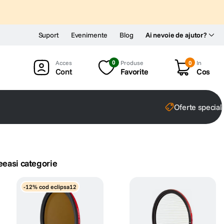
Suport
Evenimente
Blog
Ai nevoie de ajutor?
0
Produse
0
In
Cont
Favorite
Cos
Oferte special
eeasi categorie
-12% cod eclipsa12