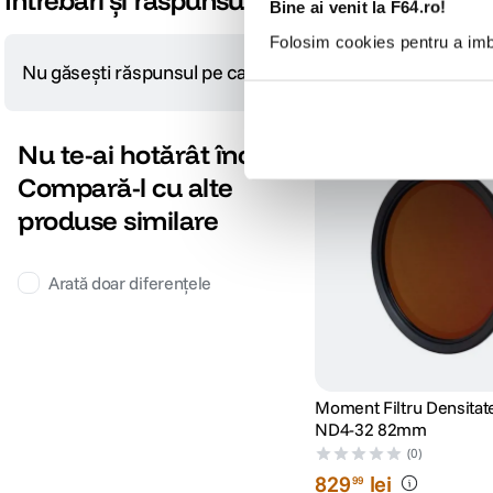
Întrebări și răspunsuri
Bine ai venit la F64.ro!
Folosim cookies pentru a imbu
Nu găsești răspunsul pe care îl cauți?
Pune o întrebare
Nu te-ai hotărât încă?
-12% cod eclipsa12
Compară-l cu alte
produse similare
Arată doar diferențele
Moment Filtru Densitate
ND4-32 82mm
(0)
829
lei
99