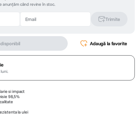
te anunțăm când revine în stoc.
Trimite
ndisponibil
Adaugă la favorite
ie
luni.
arie si impact
misie 98,5%
calitate
ezistenta la ulei