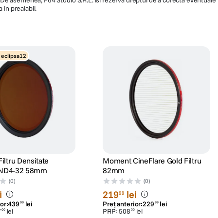
 in prealabil.
 eclipsa12
ltru Densitate
Moment CineFlare Gold Filtru
a ND4-32 58mm
82mm
(0)
(0)
i
219
lei
99
or:
439
lei
Preț anterior:
229
lei
99
99
7
lei
PRP:
508
lei
00
00