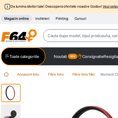
Da lumina ideilor tale! Descopera ofertele noastre Godox!
Vezi selec
Magazin online
Inchirieri
Printing
Cursuri
Cauta dupa model, tipul produsului, caracter
Top Cautari
Toate categoriile
Noutati
Consignatie
Resigila
canon g7x
1
.
Accesorii foto
Filtre foto
Filtre foto filet
Moment Cin
trepied
2
.
trepied telefon
3
.
peak design
4
.
canon sx740 hs
5
.