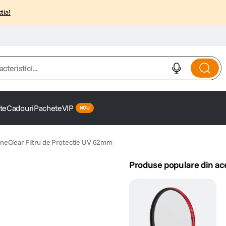
tia!
istici...
te
Cadouri
Pachete
VIP
eClear Filtru de Protectie UV 62mm
Produse populare din ac