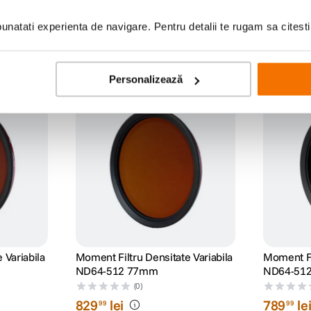
natati experienta de navigare. Pentru detalii te rugam sa citest
Personalizează
-12% cod eclipsa12
-12% cod 
 Variabila
Moment Filtru Densitate Variabila
Moment Fil
ND64-512 77mm
ND64-51
(0)
829
lei
789
le
99
99