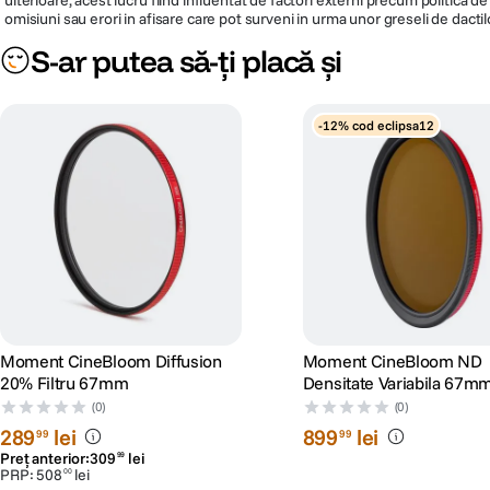
omisiuni sau erori in afisare care pot surveni in urma unor greseli de dactil
S-ar putea să-ți placă și
-12% cod eclipsa12
Moment CineBloom Diffusion
Moment CineBloom ND
20% Filtru 67mm
Densitate Variabila 67m
(0)
(0)
289
lei
899
lei
99
99
Preț anterior:
309
lei
99
PRP:
508
lei
00