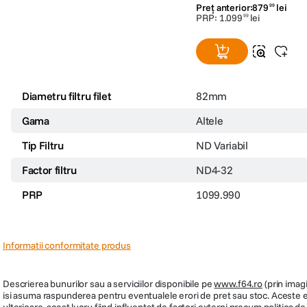
Preț anterior:
879
lei
99
PRP:
1
.
099
lei
99
Diametru filtru filet
82mm
Gama
Altele
Tip Filtru
ND Variabil
Factor filtru
ND4-32
PRP
1099.990
Informatii conformitate produs
Descrierea bunurilor sau a serviciilor disponibile pe
www.f64.ro
(prin imagi
isi asuma raspunderea pentru eventualele erori de pret sau stoc. Aceste ero
ulterioare, acest lucru fiind influentat de factori externi precum politica 