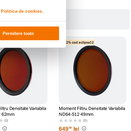
i
Politica de cookies.
Permitere toate
eclipsa12
-12% cod eclipsa12
tru Densitate Variabila
Moment Filtru Densitate Variabila
2 62mm
ND64-512 49mm
(0)
(0)
i
649
lei
99