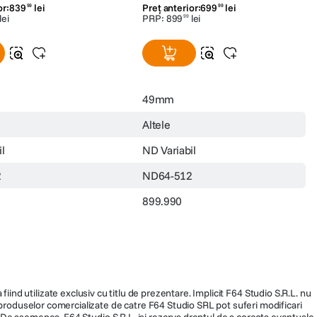
or:
839
lei
Preț anterior:
699
lei
99
99
lei
PRP:
899
lei
99
49mm
Altele
l
ND Variabil
2
ND64-512
899.990
fiind utilizate exclusiv cu titlu de prezentare. Implicit F64 Studio S.R.L. nu
a produselor comercializate de catre F64 Studio SRL pot suferi modificari
ra. De asemenea, F64 Studio S.R.L. isi rezerva dreptul de a corecta eventuale