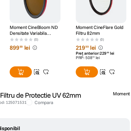
Moment CineBloom ND
Moment CineFlare Gold
Densitate Variabila
Filtru 82mm
67mm 20%
(0)
(0)
899
lei
219
lei
99
99
Preț anterior:
229
lei
99
PRP:
508
lei
00
iltru de Protectie UV 62mm
Moment
Compara
od
:
125071531
isponibil