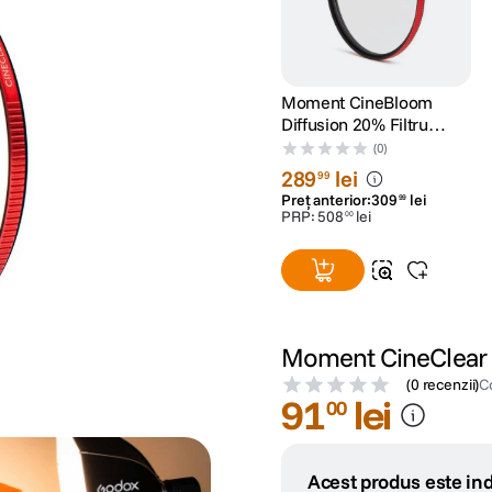
Moment CineBloom
Diffusion 20% Filtru
67mm
(0)
289
lei
99
Preț anterior:
309
lei
99
PRP:
508
lei
00
Moment CineClear F
(
0 recenzii
)
C
91
lei
00
Acest produs este ind