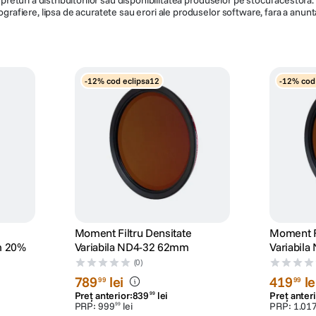
ografiere, lipsa de acuratete sau erori ale produselor software, fara a anunta
-12% cod eclipsa12
-12% cod
Moment Filtru Densitate
Moment Fi
m 20%
Variabila ND4-32 62mm
Variabil
(0)
789
lei
419
le
99
99
Preț anterior:
839
lei
Preț anteri
99
PRP:
999
lei
PRP:
1
.
01
99