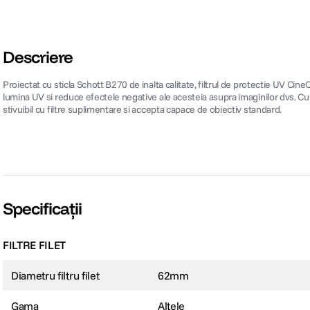
Descriere
Proiectat cu sticla Schott B270 de inalta calitate, filtrul de protectie UV C
lumina UV si reduce efectele negative ale acesteia asupra imaginilor dvs. Cu o
stivuibil cu filtre suplimentare si accepta capace de obiectiv standard.
Specificații
FILTRE FILET
Diametru filtru filet
62mm
Gama
Altele