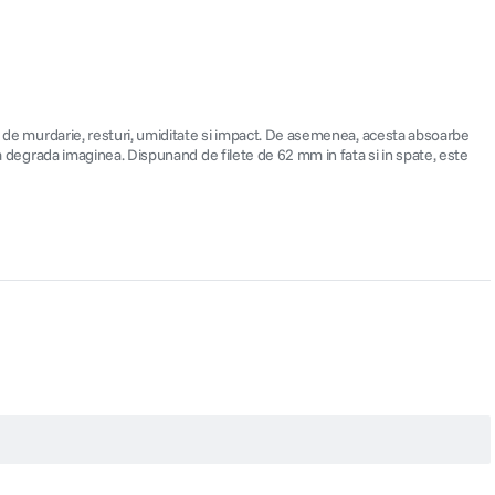
s. de murdarie, resturi, umiditate si impact. De asemenea, acesta absoarbe
va degrada imaginea. Dispunand de filete de 62 mm in fata si in spate, este