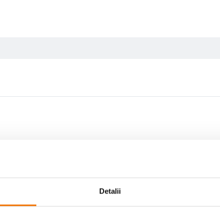
Scrie prima recenzie
Detalii