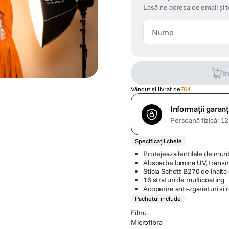
Lasă-ne adresa de email și 
I
Vândut și livrat de
F64
Informații garanț
Persoană fizică: 12 
Specificații cheie
Protejeaza lentilele de murd
Absoarbe lumina UV, trans
Sticla Schott B270 de inalta 
16 straturi de multicoating
Acoperire anti-zgarieturi si r
Pachetul include
Filtru
Microfibra