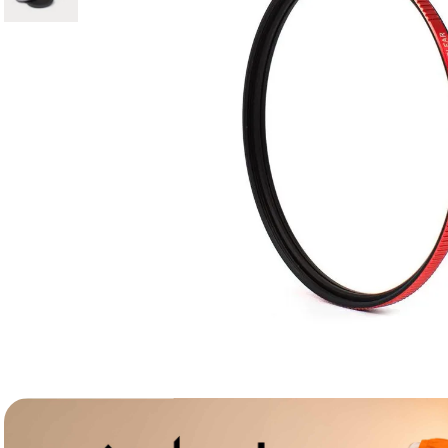
lavaliera
6
.
sony fx
7
.
card memorie
8
.
dji mic mini
9
.
dji osmo
10
.