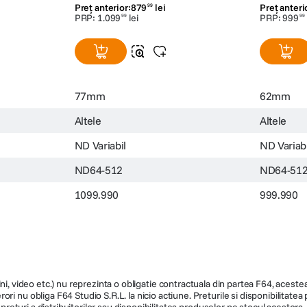
Preț anterior:
879
lei
Preț anteri
99
PRP:
1
.
099
lei
PRP:
999
99
99
77mm
62mm
Altele
Altele
ND Variabil
ND Variabi
ND64-512
ND64-51
1099.990
999.990
ni, video etc.) nu reprezinta o obligatie contractuala din partea F64, acestea 
ri nu obliga F64 Studio S.R.L. la nicio actiune. Preturile si disponibilitate
de preturi a distribuitorilor sau disponibilitatea produselor pe stocul acesto