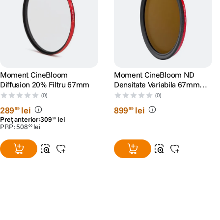
Moment CineBloom
Moment CineBloom ND
Diffusion 20% Filtru 67mm
Densitate Variabila 67mm
20%
(0)
(0)
289
lei
899
lei
99
99
Preț anterior:
309
lei
99
PRP:
508
lei
00
Alatura-te comunitatii creatorilor