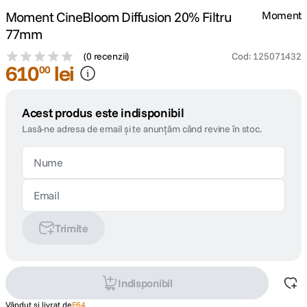
Moment CineBloom Diffusion 20% Filtru
Moment
77mm
(
0 recenzii
)
Cod
:
125071432
610
lei
00
Acest produs este indisponibil
Lasă-ne adresa de email și te anunțăm când revine în stoc.
Trimite
Indisponibil
Vândut și livrat de
F64