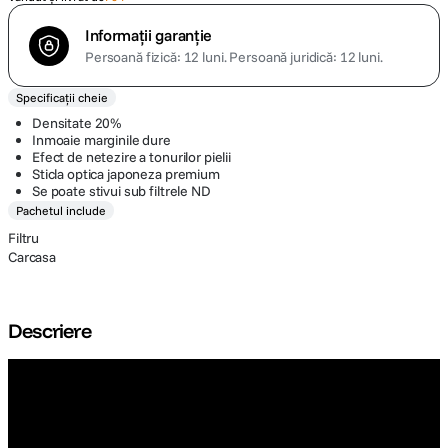
Informații garanție
Persoană fizică: 12 luni.
Persoană juridică: 12 luni.
Specificații cheie
Densitate 20%
Inmoaie marginile dure
Efect de netezire a tonurilor pielii
Sticla optica japoneza premium
Se poate stivui sub filtrele ND
Pachetul include
Filtru
Carcasa
Descriere