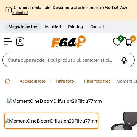
Da lumina ideilor tale! Descopera ofertele noastre Godox!
Vezi
selectia!
Magazin online
Inchirieri
Printing
Cursuri
0
0
Cont
Cauta dupa model, tipul produsului, caracteristici...
Top Cautari
Accesorii foto
Filtre foto
Filtre foto filet
Moment Ci
canon g7x
1
.
trepied
2
.
trepied telefon
3
.
peak design
4
.