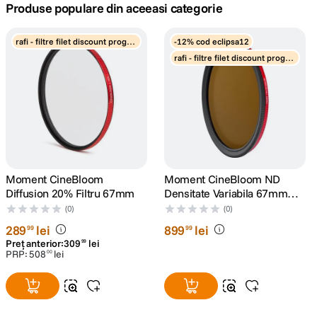
Produse populare din aceeasi categorie
canon sx740 hs
5
.
rafi - filtre filet discount progre
-12% cod eclipsa12
siv
rafi - filtre filet discount progre
lavaliera
6
.
siv
sony fx
7
.
card memorie
8
.
dji mic mini
9
.
Moment CineBloom
Moment CineBloom ND
Diffusion 20% Filtru 67mm
Densitate Variabila 67mm
dji osmo
10
.
20%
(0)
(0)
289
lei
899
lei
99
99
Preț anterior:
309
lei
99
PRP:
508
lei
00