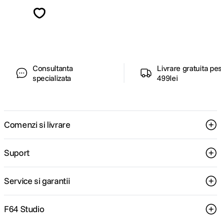
Descopera inspiratie, recomandari utile,
ghiduri foto-video si oferte pregatite special
pentru tine.
Consultanta
Livrare gratuita pe
specializata
499lei
Comenzi si livrare
Suport
Service si garantii
F64 Studio