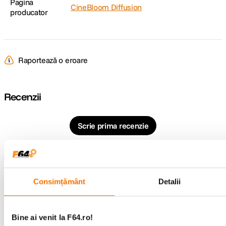
Pagina
CineBloom Diffusion
producator
Raportează o eroare
Recenzii
Scrie prima recenzie
Întrebări și răspunsuri
Consimțământ
Detalii
Nu găsești răspunsul pe care îl cauți?
Pune o întrebare
Bine ai venit la F64.ro!