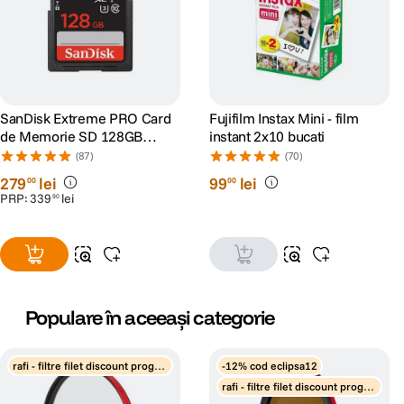
SanDisk Extreme PRO Card
Fujifilm Instax Mini - film
de Memorie SD 128GB
instant 2x10 bucati
SDXC UHS-I Class 10 U3 V30
(87)
(70)
+ 2 Ani RescuePRO Deluxe
279
lei
99
lei
00
00
PRP:
339
lei
90
Populare în aceeași categorie
rafi - filtre filet discount progre
-12% cod eclipsa12
siv
rafi - filtre filet discount progre
siv