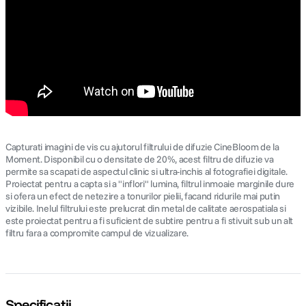
Capturati imagini de vis cu ajutorul filtrului de difuzie CineBloom de la
Moment. Disponibil cu o densitate de 20%, acest filtru de difuzie va
permite sa scapati de aspectul clinic si ultra-inchis al fotografiei digitale.
Proiectat pentru a capta si a "inflori" lumina, filtrul inmoaie marginile dure
si ofera un efect de netezire a tonurilor pielii, facand ridurile mai putin
vizibile. Inelul filtrului este prelucrat din metal de calitate aerospatiala si
este proiectat pentru a fi suficient de subtire pentru a fi stivuit sub un alt
filtru fara a compromite campul de vizualizare.
Specificații