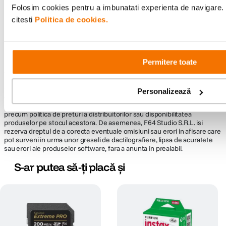
Folosim cookies pentru a imbunatati experienta de navigare. 
citesti
Politica de cookies.
Informatii conformitate produs
Descrierea bunurilor sau a serviciilor disponibile pe
www.f64.ro
(prin
Permitere toate
imagini, video etc.) nu reprezinta o obligatie contractuala din partea F64,
acestea fiind utilizate exclusiv cu titlu de prezentare. Implicit F64 Studio
S.R.L. nu isi asuma raspunderea pentru eventualele erori de pret sau
stoc. Aceste erori nu obliga F64 Studio S.R.L. la nicio actiune. Preturile si
Personalizează
disponibilitatea produselor comercializate de catre F64 Studio SRL pot
suferi modificari ulterioare, acest lucru fiind influentat de factori externi
precum politica de preturi a distribuitorilor sau disponibilitatea
produselor pe stocul acestora. De asemenea, F64 Studio S.R.L. isi
rezerva dreptul de a corecta eventuale omisiuni sau erori in afisare care
pot surveni in urma unor greseli de dactilografiere, lipsa de acuratete
sau erori ale produselor software, fara a anunta in prealabil.
S-ar putea să-ți placă și