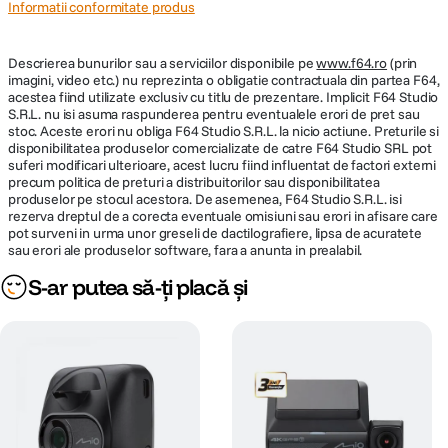
Informatii conformitate produs
Descrierea bunurilor sau a serviciilor disponibile pe
www.f64.ro
(prin
imagini, video etc.) nu reprezinta o obligatie contractuala din partea F64,
acestea fiind utilizate exclusiv cu titlu de prezentare. Implicit F64 Studio
S.R.L. nu isi asuma raspunderea pentru eventualele erori de pret sau
stoc. Aceste erori nu obliga F64 Studio S.R.L. la nicio actiune. Preturile si
disponibilitatea produselor comercializate de catre F64 Studio SRL pot
suferi modificari ulterioare, acest lucru fiind influentat de factori externi
precum politica de preturi a distribuitorilor sau disponibilitatea
produselor pe stocul acestora. De asemenea, F64 Studio S.R.L. isi
rezerva dreptul de a corecta eventuale omisiuni sau erori in afisare care
pot surveni in urma unor greseli de dactilografiere, lipsa de acuratete
sau erori ale produselor software, fara a anunta in prealabil.
S-ar putea să-ți placă și