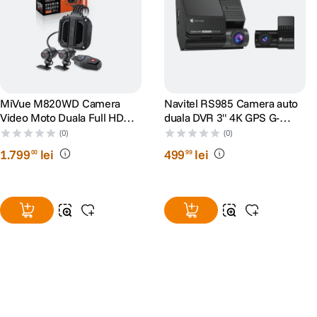
MiVue M820WD Camera
Navitel RS985 Camera auto
Video Moto Duala Full HD
duala DVR 3" 4K GPS G-
WiFi Senzor Sony STARVIS
Senzor
(0)
(0)
1
.
799
lei
499
lei
00
99
Alatura-te comunitatii creatorilor