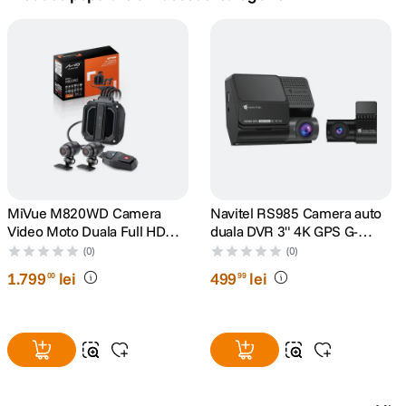
canon sx740 hs
5
.
lavaliera
6
.
sony fx
7
.
card memorie
8
.
dji mic mini
MiVue M820WD Camera
Navitel RS985 Camera auto
9
.
Video Moto Duala Full HD
duala DVR 3" 4K GPS G-
WiFi Senzor Sony STARVIS
Senzor
(0)
(0)
dji osmo
10
.
1
.
799
lei
499
lei
00
99