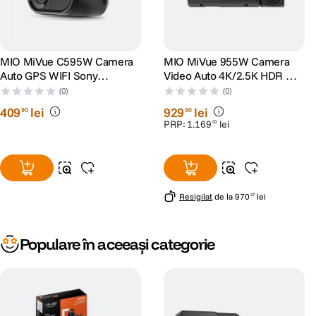
MIO MiVue C595W Camera
MIO MiVue 955W Camera
Auto GPS WIFI Sony
Video Auto 4K/2.5K HDR Wi-
STARVIS HDR 60fps Mod
Fi GPS
(0)
(0)
Parcare Optional
409
lei
929
lei
90
90
PRP:
1
.
169
lei
00
Resigilat
de la
970
lei
27
Populare în aceeași categorie