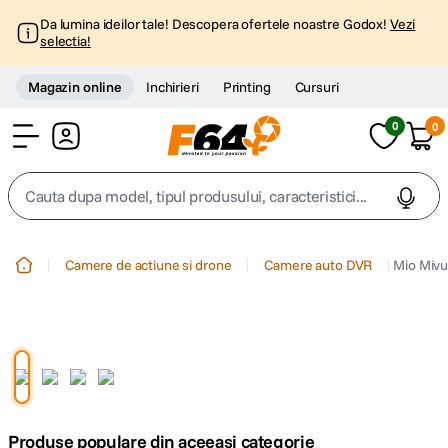
Da lumina ideilor tale! Descopera ofertele noastre Godox!
Vezi
selectia!
Magazin online
Inchirieri
Printing
Cursuri
0
0
Cont
Cauta dupa model, tipul produsului, caracteristici...
Top Cautari
Camere de actiune si drone
Camere auto DVR
Mio Mivu
canon g7x
1
.
trepied
2
.
trepied telefon
3
.
Produse populare din aceeasi categorie
peak design
4
.