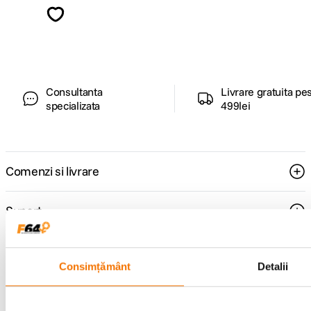
Descopera inspiratie, recomandari utile,
ghiduri foto-video si oferte pregatite special
pentru tine.
Consultanta
Livrare gratuita pe
specializata
499lei
Comenzi si livrare
Suport
Service si garantii
Consimțământ
Detalii
F64 Studio