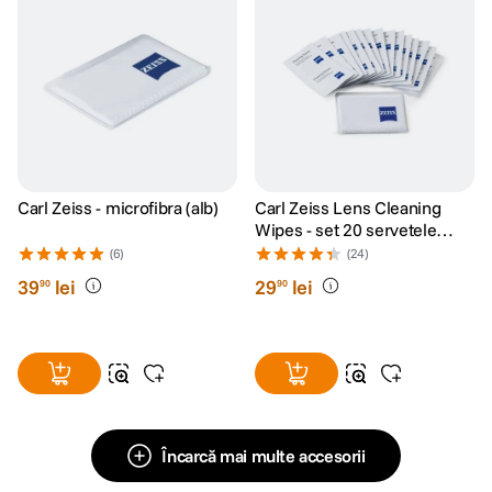
Carl Zeiss - microfibra (alb)
Carl Zeiss Lens Cleaning
Wipes - set 20 servetele
umede
(6)
(24)
39
lei
29
lei
90
90
Încarcă mai multe accesorii