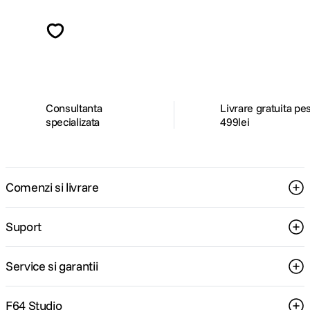
Descopera inspiratie, recomandari utile,
ghiduri foto-video si oferte pregatite special
pentru tine.
Consultanta
Livrare gratuita pe
specializata
499lei
Comenzi si livrare
Suport
Service si garantii
F64 Studio