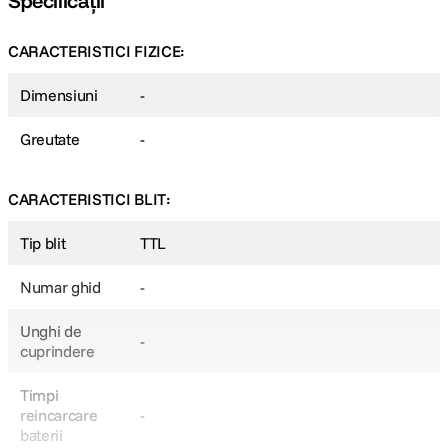
Specificații
CARACTERISTICI FIZICE:
Dimensiuni
-
Greutate
-
CARACTERISTICI BLIT:
Tip blit
TTL
Numar ghid
-
Unghi de
-
cuprindere
Timpi
reincarcare
-
baterii