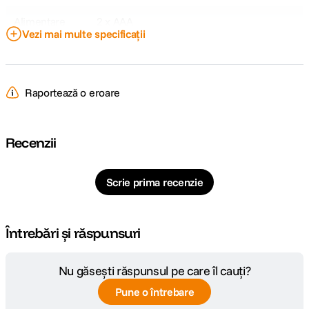
Alimentare
2 x AAA
Vezi mai multe specificații
CAP BLIT SI AJUSTARI:
Raportează o eroare
Cap bounce
-
Cap rotativ
-
Recenzii
Cap zoom
-
Scrie prima recenzie
COMPATIBILITATE SI CONTROL:
Compatibilitate
Canon (Multi-Function Shoe)
Întrebări și răspunsuri
Nu găsești răspunsul pe care îl cauți?
Pune o întrebare