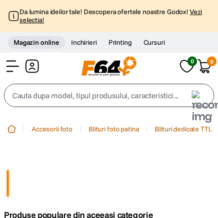
Da lumina ideilor tale! Descopera ofertele noastre Godox!
Vezi
selectia!
Magazin online
Inchirieri
Printing
Cursuri
0
0
Cont
Cauta dupa model, tipul produsului, caracteristici...
Top Cautari
Accesorii foto
Blituri foto patina
Blituri dedicate TTL
canon g7x
1
.
trepied
2
.
trepied telefon
3
.
Produse populare din aceeasi categorie
peak design
4
.