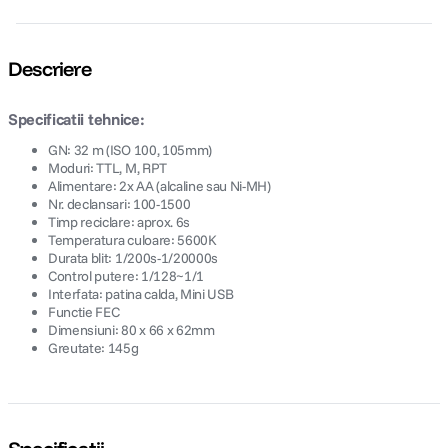
Descriere
Specificatii tehnice:
GN: 32 m (ISO 100, 105mm)
Moduri: TTL, M, RPT
Alimentare: 2x AA (alcaline sau Ni-MH)
Nr. declansari: 100-1500
Timp reciclare: aprox. 6s
Temperatura culoare: 5600K
Durata blit: 1/200s-1/20000s
Control putere: 1/128~1/1
Interfata: patina calda, Mini USB
Functie FEC
Dimensiuni: 80 x 66 x 62mm
Greutate: 145g