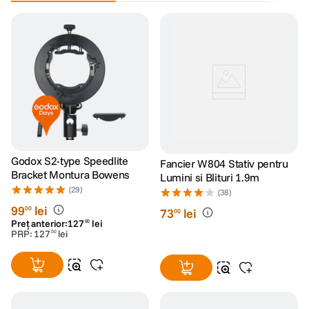
Godox S2-type Speedlite
Fancier W804 Stativ pentru
Bracket Montura Bowens
Lumini si Blituri 1.9m
(29)
(38)
99
lei
00
73
lei
00
Preț anterior:
127
lei
00
PRP:
127
lei
00