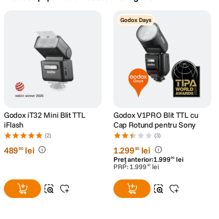
canon sx740 hs
Godox Days
5
.
lavaliera
6
.
sony fx
7
.
card memorie
8
.
dji mic mini
Godox iT32 Mini Blit TTL
Godox V1PRO Blit TTL cu
9
.
iFlash
Cap Rotund pentru Sony
(2)
(3)
dji osmo
10
.
489
lei
1
.
299
lei
90
90
Preț anterior:
1
.
999
lei
90
PRP:
1
.
999
lei
90