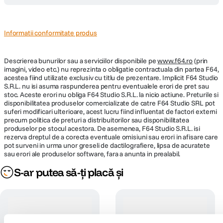
Informatii conformitate produs
Descrierea bunurilor sau a serviciilor disponibile pe
www.f64.ro
(prin
imagini, video etc.) nu reprezinta o obligatie contractuala din partea F64,
acestea fiind utilizate exclusiv cu titlu de prezentare. Implicit F64 Studio
S.R.L. nu isi asuma raspunderea pentru eventualele erori de pret sau
stoc. Aceste erori nu obliga F64 Studio S.R.L. la nicio actiune. Preturile si
disponibilitatea produselor comercializate de catre F64 Studio SRL pot
suferi modificari ulterioare, acest lucru fiind influentat de factori externi
precum politica de preturi a distribuitorilor sau disponibilitatea
produselor pe stocul acestora. De asemenea, F64 Studio S.R.L. isi
rezerva dreptul de a corecta eventuale omisiuni sau erori in afisare care
pot surveni in urma unor greseli de dactilografiere, lipsa de acuratete
sau erori ale produselor software, fara a anunta in prealabil.
S-ar putea să-ți placă și