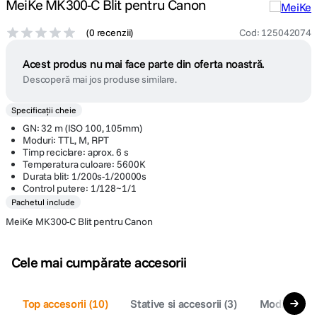
MeiKe MK300-C Blit pentru Canon
(
0 recenzii
)
Cod
:
125042074
Acest produs nu mai face parte din oferta noastră.
Descoperă mai jos produse similare.
Specificații cheie
GN: 32 m (ISO 100, 105mm)
Moduri: TTL, M, RPT
Timp reciclare: aprox. 6 s
Temperatura culoare: 5600K
Durata blit: 1/200s-1/20000s
Control putere: 1/128~1/1
Pachetul include
MeiKe MK300-C Blit pentru Canon
Cele mai cumpărate accesorii
Top accesorii
(
10
)
Stative si accesorii
(
3
)
Modificator