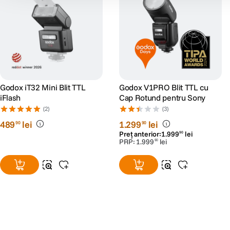
Godox iT32 Mini Blit TTL
Godox V1PRO Blit TTL cu
iFlash
Cap Rotund pentru Sony
(2)
(3)
489
lei
1
.
299
lei
90
90
Preț anterior:
1
.
999
lei
90
PRP:
1
.
999
lei
90
Alatura-te comunitatii creatorilor