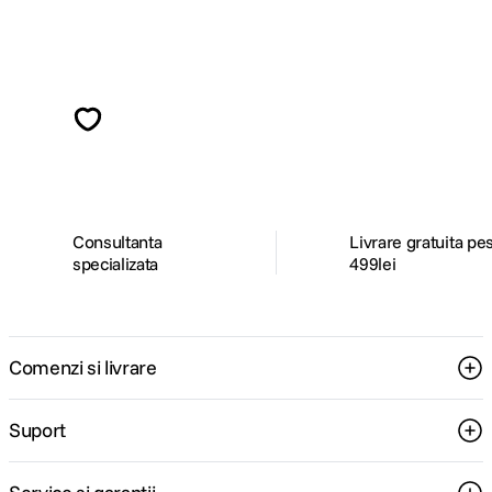
Alatura-te comunitatii creatorilor
Descopera inspiratie, recomandari utile,
ghiduri foto-video si oferte pregatite special
pentru tine.
Consultanta
Livrare gratuita pe
specializata
499lei
Comenzi si livrare
Suport