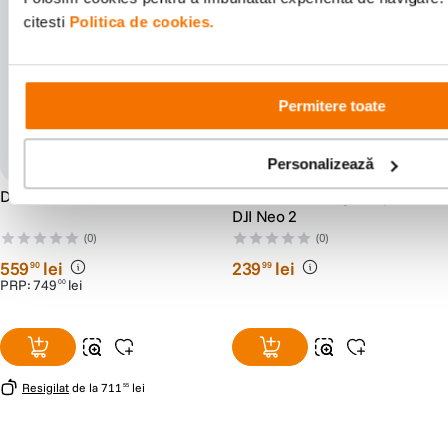
citesti
Politica de cookies.
Permitere toate
Personalizează
DJI FPV Remote Controller 2
DJI Baterie Inteligenta pentru
DJI Neo 2
(0)
(0)
559
lei
239
lei
90
99
PRP:
749
lei
00
Resigilat
de la
711
lei
55