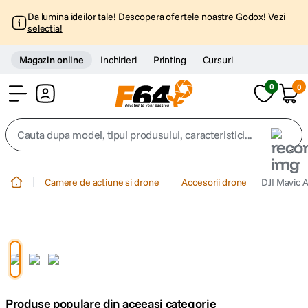
Da lumina ideilor tale! Descopera ofertele noastre Godox!
Vezi
selectia!
Magazin online
Inchirieri
Printing
Cursuri
0
0
Cont
Cauta dupa model, tipul produsului, caracteristici...
Top Cautari
Camere de actiune si drone
Accesorii drone
DJI Mavic A
canon g7x
1
.
trepied
2
.
trepied telefon
3
.
Produse populare din aceeasi categorie
peak design
4
.