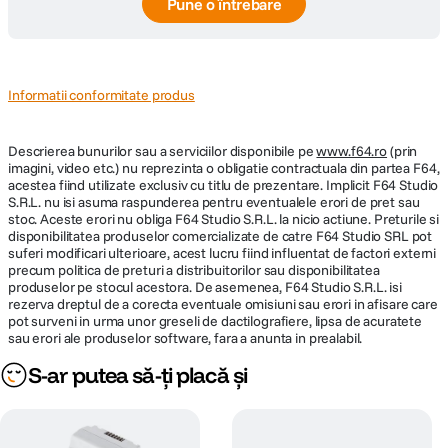
Pune o întrebare
Informatii conformitate produs
Descrierea bunurilor sau a serviciilor disponibile pe
www.f64.ro
(prin
imagini, video etc.) nu reprezinta o obligatie contractuala din partea F64,
acestea fiind utilizate exclusiv cu titlu de prezentare. Implicit F64 Studio
S.R.L. nu isi asuma raspunderea pentru eventualele erori de pret sau
stoc. Aceste erori nu obliga F64 Studio S.R.L. la nicio actiune. Preturile si
disponibilitatea produselor comercializate de catre F64 Studio SRL pot
suferi modificari ulterioare, acest lucru fiind influentat de factori externi
precum politica de preturi a distribuitorilor sau disponibilitatea
produselor pe stocul acestora. De asemenea, F64 Studio S.R.L. isi
rezerva dreptul de a corecta eventuale omisiuni sau erori in afisare care
pot surveni in urma unor greseli de dactilografiere, lipsa de acuratete
sau erori ale produselor software, fara a anunta in prealabil.
S-ar putea să-ți placă și