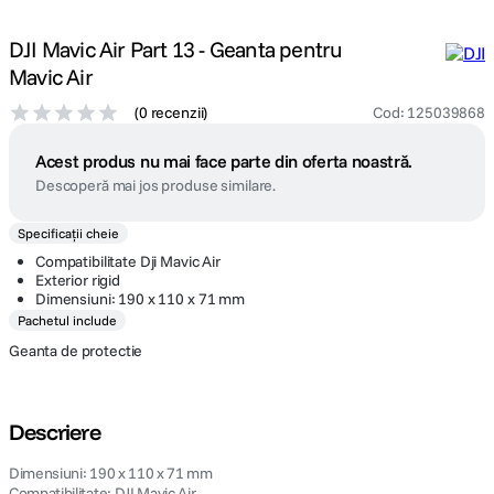
DJI Mavic Air Part 13 - Geanta pentru
Mavic Air
(
0 recenzii
)
Cod
:
125039868
Acest produs nu mai face parte din oferta noastră.
Descoperă mai jos produse similare.
Specificații cheie
Compatibilitate Dji Mavic Air
Exterior rigid
Dimensiuni: 190 x 110 x 71 mm
Pachetul include
Geanta de protectie
Descriere
Dimensiuni: 190 x 110 x 71 mm
Compatibilitate: DJI Mavic Air