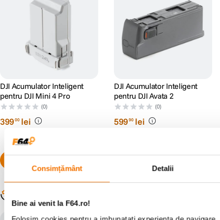
DJI Acumulator Inteligent
DJI Acumulator Inteligent
pentru DJI Mini 4 Pro
pentru DJI Avata 2
(0)
(0)
399
lei
599
lei
00
90
Consimțământ
Detalii
Populare în aceeași categorie
Bine ai venit la F64.ro!
Folosim cookies pentru a imbunatati experienta de navigare. 