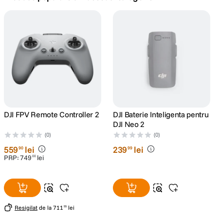
canon sx740 hs
5
.
lavaliera
6
.
sony fx
7
.
card memorie
8
.
dji mic mini
DJI FPV Remote Controller 2
DJI Baterie Inteligenta pentru
9
.
DJI Neo 2
(0)
(0)
dji osmo
10
.
559
lei
239
lei
90
99
PRP:
749
lei
00
Resigilat
de la
711
lei
55