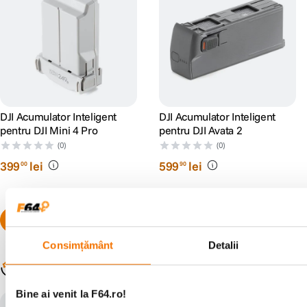
DJI Acumulator Inteligent
DJI Acumulator Inteligent
pentru DJI Mini 4 Pro
pentru DJI Avata 2
(0)
(0)
399
lei
599
lei
00
90
Consimțământ
Detalii
Populare în aceeași categorie
Bine ai venit la F64.ro!