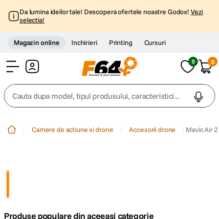
Da lumina ideilor tale! Descopera ofertele noastre Godox!
Vezi
selectia!
Magazin online
Inchirieri
Printing
Cursuri
0
0
Cont
Cauta dupa model, tipul produsului, caracteristici...
Top Cautari
Camere de actiune si drone
Accesorii drone
Mavic Air 
canon g7x
1
.
trepied
2
.
trepied telefon
3
.
Produse populare din aceeasi categorie
peak design
4
.