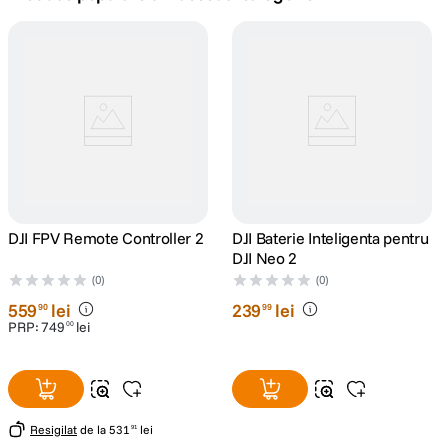
canon sx740 hs
5
.
lavaliera
6
.
card memorie
7
.
dji mic mini
8
.
dji osmo
DJI FPV Remote Controller 2
9
.
DJI Baterie Inteligenta pentru
DJI Neo 2
insta 360
(0)
(0)
10
.
559
lei
239
lei
90
99
PRP:
749
lei
00
Resigilat
de la
531
lei
91