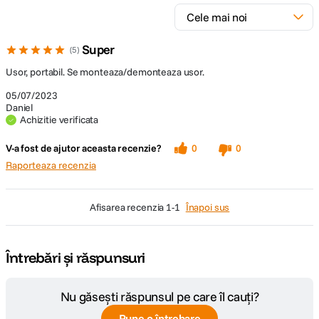
Super
5
Usor, portabil. Se monteaza/demonteaza usor.
05/07/2023
Daniel
Achizitie verificata
V-a fost de ajutor aceasta recenzie?
0
0
Raporteaza recenzia
afisarea recenzia
1-1
Înapoi sus
Întrebări și răspunsuri
Nu găsești răspunsul pe care îl cauți?
Pune o întrebare