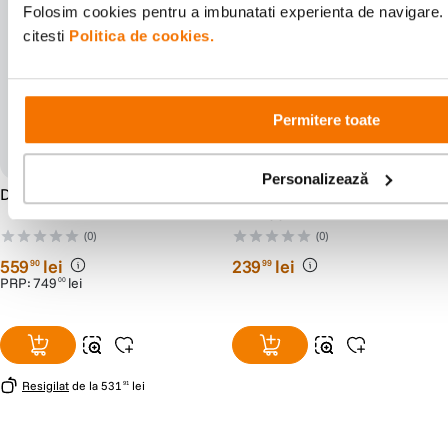
Folosim cookies pentru a imbunatati experienta de navigare. 
citesti
Politica de cookies.
Permitere toate
Personalizează
DJI FPV Remote Controller 2
DJI Baterie Inteligenta pentru
DJI Neo 2
(0)
(0)
559
lei
239
lei
90
99
PRP:
749
lei
00
Resigilat
de la
531
lei
91