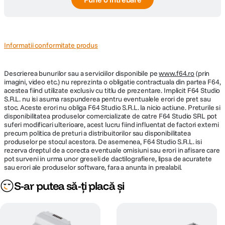
Informatii conformitate produs
Descrierea bunurilor sau a serviciilor disponibile pe
www.f64.ro
(prin
imagini, video etc.) nu reprezinta o obligatie contractuala din partea F64,
acestea fiind utilizate exclusiv cu titlu de prezentare. Implicit F64 Studio
S.R.L. nu isi asuma raspunderea pentru eventualele erori de pret sau
stoc. Aceste erori nu obliga F64 Studio S.R.L. la nicio actiune. Preturile si
disponibilitatea produselor comercializate de catre F64 Studio SRL pot
suferi modificari ulterioare, acest lucru fiind influentat de factori externi
precum politica de preturi a distribuitorilor sau disponibilitatea
produselor pe stocul acestora. De asemenea, F64 Studio S.R.L. isi
rezerva dreptul de a corecta eventuale omisiuni sau erori in afisare care
pot surveni in urma unor greseli de dactilografiere, lipsa de acuratete
sau erori ale produselor software, fara a anunta in prealabil.
S-ar putea să-ți placă și