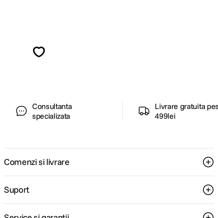
Alatura-te comunitatii creatorilor
Descopera inspiratie, recomandari utile,
ghiduri foto-video si oferte pregatite special
pentru tine.
Consultanta
Livrare gratuita pe
specializata
499lei
Comenzi si livrare
Suport
Service si garantii