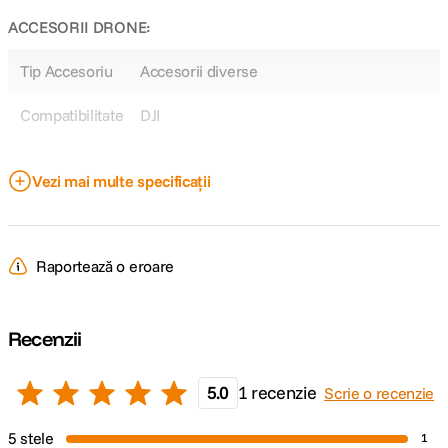
ACCESORII DRONE:
Tip Accesoriu
Accesorii diverse
Compatibilitate
DJI
DETALII PRODUCATOR
Vezi mai multe specificații
Cod producator
32363
Raportează o eroare
Recenzii
5.0
1 recenzie
Scrie o recenzie
5 stele
1