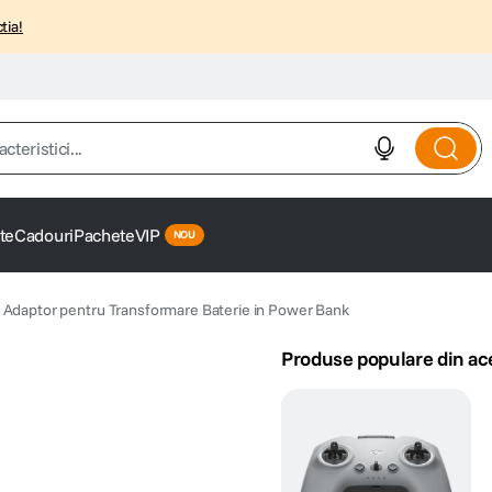
tia!
istici...
te
Cadouri
Pachete
VIP
2 Adaptor pentru Transformare Baterie in Power Bank
Produse populare din ac