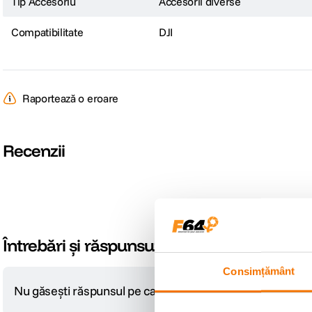
Tip Accesoriu
Accesorii diverse
Compatibilitate
DJI
Raportează o eroare
Recenzii
Întrebări și răspunsuri
Consimțământ
Nu găsești răspunsul pe care îl cauți?
Pune o întrebare