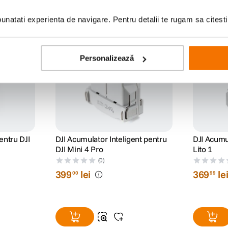
natati experienta de navigare. Pentru detalii te rugam sa citest
Personalizează
pentru DJI
DJI Acumulator Inteligent pentru
DJI Acumul
DJI Mini 4 Pro
Lito 1
(0)
399
lei
369
le
00
99