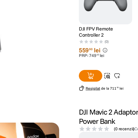
DJI FPV Remote
Controller 2
(0)
559
lei
90
PRP:
749
lei
00
Resigilat
de la
711
lei
55
DJI Mavic 2 Adaptor
Power Bank
(
0 recenzii
)
C