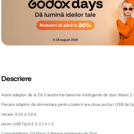
Descriere
Acest adaptor de la DJI transforma bateriile inteligente de zbor Mavic 2
Fiecare adaptor de alimentare pentru baterii are doua porturi USB de tip
Intrare: 9-20 V, 2.6 A
Iesire: USB Tip-A 5 V, 2.1 A × 2
Compatibilitate: DJI Mavic 2 Baterie Inteligenta de Zbor