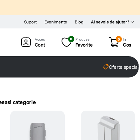
Suport
Evenimente
Blog
Ai nevoie de ajutor?
0
Produse
0
In
Cont
Favorite
Cos
Oferte special
eeasi categorie