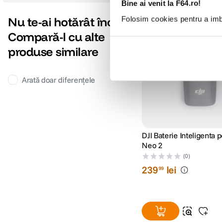
Bine ai venit la F64.ro!
Nu te-ai hotărât încă?
Folosim cookies pentru a imbu
Compară-l cu alte
produse similare
Arată doar diferențele
DJI Baterie Inteligenta 
Neo 2
(0)
239
lei
99