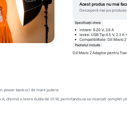
Acest produs nu mai face
Descoperă mai jos produse 
Specificații cheie
Intrare: 9-20 V, 2.6 A
Iesire: USB Tip-A 5 V, 2.1 A 
Compatibilitate: DJI Mavic 2
Pachetul include
DJI Mavic 2 Adaptor pentru Tra
 in power bank-uri de mare putere.
 A, oferind o iesire dubla de 10 W, permitandu-va sa incarcati complet u