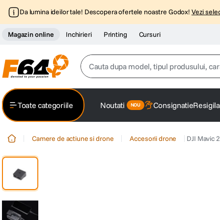
Da lumina ideilor tale! Descopera ofertele noastre Godox!
Vezi selec
Magazin online
Inchirieri
Printing
Cursuri
Cauta dupa model, tipul produsului, caracter
Top Cautari
Toate categoriile
Noutati
Consignatie
Resigila
canon g7x
1
.
Camere de actiune si drone
Accesorii drone
DJI Mavic 
trepied
2
.
trepied telefon
3
.
peak design
4
.
canon sx740 hs
5
.