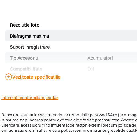
Rezolutie foto
Diafragma maxima
Suport inregistrare
Tip Accesoriu
Acumulatori
Compatibilitate
DJI
Vezi toate specificațiile
Acumulator pentru
DJI Neo 2
Informatii conformitate produs
Descrierea bunurilor sau a serviciilor disponibile pe
www.f64.ro
(prin imagi
isi asuma raspunderea pentru eventualele erori de pret sau stoc. Aceste ero
ulterioare, acest lucru fiind influentat de factori externi precum politica 
omisiuni sau erori in afisare care pot surveni in urma unor greseli de dactil