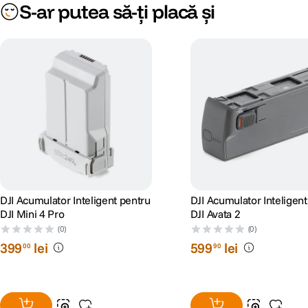
S-ar putea să-ți placă și
DJI Acumulator Inteligent pentru
DJI Acumulator Inteligent
DJI Mini 4 Pro
DJI Avata 2
(0)
(0)
399
lei
599
lei
00
90