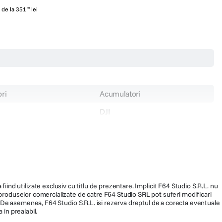
de la
351
lei
49
ri
Acumulatori
DJI
DJI Flip
fiind utilizate exclusiv cu titlu de prezentare. Implicit F64 Studio S.R.L. nu
a produselor comercializate de catre F64 Studio SRL pot suferi modificari
ra. De asemenea, F64 Studio S.R.L. isi rezerva dreptul de a corecta eventuale
 in prealabil.