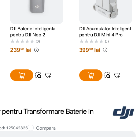
DJI Baterie Inteligenta
DJI Acumulator Inteligent
pentru DJI Neo 2
pentru DJI Mini 4 Pro
(0)
(0)
239
lei
399
lei
99
00
 pentru Transformare Baterie in
Compara
od
:
125042826