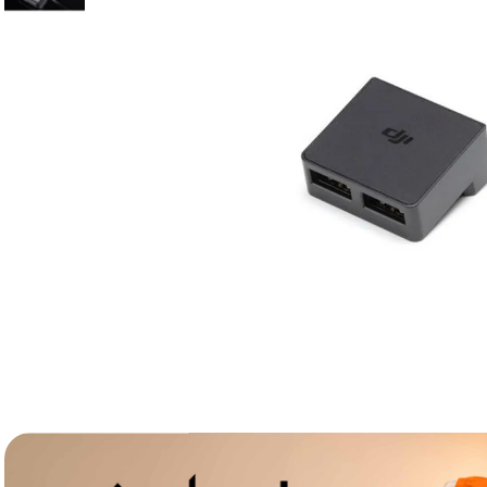
lavaliera
6
.
sony fx
7
.
card memorie
8
.
dji mic mini
9
.
dji osmo
10
.