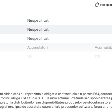
Resigilat
Nespecificat
Nespecificat
Nespecificat
Acumulatori
Acumulato
DJI
DJI
Lito 1
ni, video etc.) nu reprezinta o obligatie contractuala din partea F64, acestea 
ri nu obliga F64 Studio S.R.L. la nicio actiune. Preturile si disponibilitate
de preturi a distribuitorilor sau disponibilitatea produselor pe stocul acesto
ografiere, lipsa de acuratete sau erori ale produselor software, fara a anunta