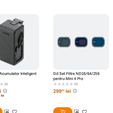
 Acumulator Inteligent
DJI Set Filtre ND16/64/256
pentru Mini 4 Pro
(0)
(0)
i
299
lei
00
lei