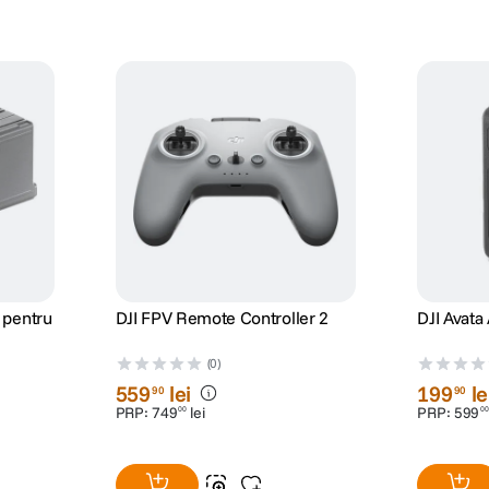
 pentru
DJI FPV Remote Controller 2
DJI Avata
(0)
559
lei
199
le
90
90
PRP:
749
lei
PRP:
599
00
00