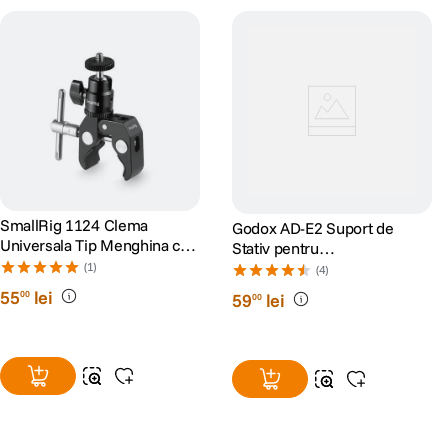
SmallRig 1124 Clema
Godox AD-E2 Suport de
Universala Tip Menghina cu
Stativ pentru
Cap Bila
AD200/AD300Pro
(1)
(4)
55
lei
00
59
lei
00