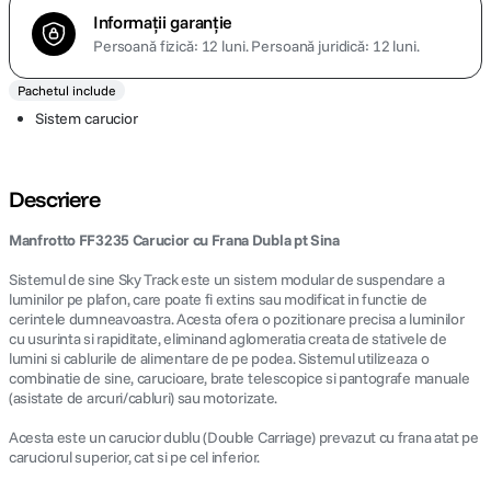
Informații garanție
Persoană fizică: 12 luni.
Persoană juridică: 12 luni.
Pachetul include
Sistem carucior
Descriere
Manfrotto FF3235 Carucior cu Frana Dubla pt Sina
Sistemul de sine Sky Track este un sistem modular de suspendare a
luminilor pe plafon, care poate fi extins sau modificat in functie de
cerintele dumneavoastra. Acesta ofera o pozitionare precisa a luminilor
cu usurinta si rapiditate, eliminand aglomeratia creata de stativele de
lumini si cablurile de alimentare de pe podea. Sistemul utilizeaza o
combinatie de sine, carucioare, brate telescopice si pantografe manuale
(asistate de arcuri/cabluri) sau motorizate.
Acesta este un carucior dublu (Double Carriage) prevazut cu frana atat pe
caruciorul superior, cat si pe cel inferior.