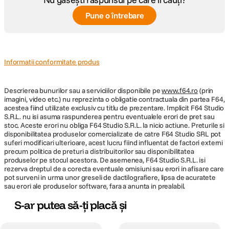
Pune o întrebare
Informatii conformitate produs
Descrierea bunurilor sau a serviciilor disponibile pe
www.f64.ro
(prin
imagini, video etc.) nu reprezinta o obligatie contractuala din partea F64,
acestea fiind utilizate exclusiv cu titlu de prezentare. Implicit F64 Studio
S.R.L. nu isi asuma raspunderea pentru eventualele erori de pret sau
stoc. Aceste erori nu obliga F64 Studio S.R.L. la nicio actiune. Preturile si
disponibilitatea produselor comercializate de catre F64 Studio SRL pot
suferi modificari ulterioare, acest lucru fiind influentat de factori externi
precum politica de preturi a distribuitorilor sau disponibilitatea
produselor pe stocul acestora. De asemenea, F64 Studio S.R.L. isi
rezerva dreptul de a corecta eventuale omisiuni sau erori in afisare care
pot surveni in urma unor greseli de dactilografiere, lipsa de acuratete
sau erori ale produselor software, fara a anunta in prealabil.
S-ar putea să-ți placă și