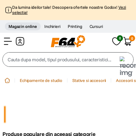
Da lumina ideilor tale! Descopera ofertele noastre Godox!
Vezi
selectia!
Magazin online
Inchirieri
Printing
Cursuri
0
0
Cont
Cauta dupa model, tipul produsului, caracteristici...
Top Cautari
Echipamente de studio
Stative si accesorii
Accesorii s
canon g7x
1
.
trepied
2
.
trepied telefon
3
.
Produse populare din aceeasi categorie
peak design
4
.