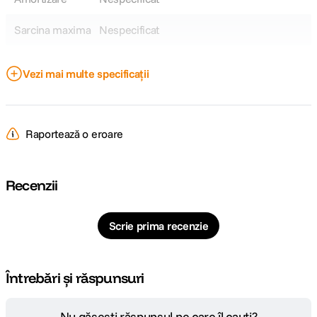
Sarcina maxima
Nespecificat
DETALII PRODUCATOR
Vezi mai multe specificații
Cod producator
FF3235
Raportează o eroare
Recenzii
Scrie prima recenzie
Întrebări și răspunsuri
Nu găsești răspunsul pe care îl cauți?