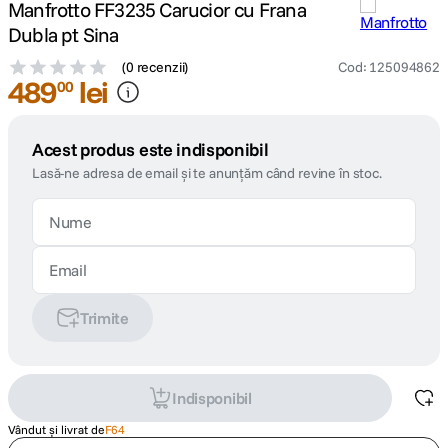
Manfrotto FF3235 Carucior cu Frana
Dubla pt Sina
(
0 recenzii
)
Cod
:
125094862
489
lei
00
Acest produs este indisponibil
Lasă-ne adresa de email și te anunțăm când revine în stoc.
Trimite
Indisponibil
Vândut și livrat de
F64