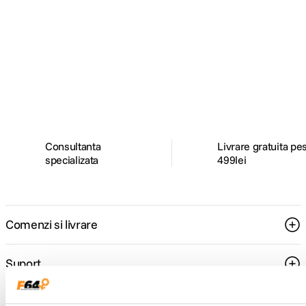
Alatura-te comunitatii creatorilor
Descopera inspiratie, recomandari utile,
ghiduri foto-video si oferte pregatite special
pentru tine.
Consultanta
Livrare gratuita pe
specializata
499lei
Comenzi si livrare
Suport
Service si garantii