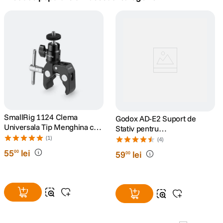
canon sx740 hs
5
.
lavaliera
6
.
card memorie
7
.
ulanzi
8
.
insta 360
SmallRig 1124 Clema
9
.
Godox AD-E2 Suport de
Universala Tip Menghina cu
Stativ pentru
Cap Bila
AD200/AD300Pro
(1)
godox
(4)
10
.
55
lei
00
59
lei
00