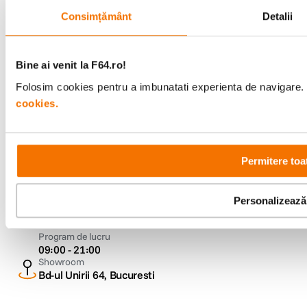
Consimțământ
Detalii
F64 Studio
Bine ai venit la F64.ro!
Urmareste-ne
Folosim cookies pentru a imbunatati experienta de navigare. P
cookies.
Metode de plata
Permitere toa
Personalizează
Comenzi si suport
+40 21 270 0050
Program de lucru
09:00 - 21:00
Showroom
Bd-ul Unirii 64, Bucuresti