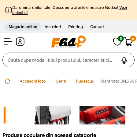
Da lumina ideilor tale! Descopera ofertele noastre Godox!
Vezi
selectia!
Magazin online
Inchirieri
Printing
Cursuri
0
0
Cont
Cauta dupa model, tipul produsului, caracteristici...
Top Cautari
Accesorii foto
Genti
Rucsacuri
Manfrotto 3N1-36 
canon g7x
1
.
trepied
2
.
trepied telefon
3
.
Produse populare din aceeasi categorie
peak design
4
.