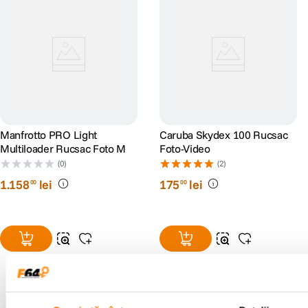
Manfrotto PRO Light
Caruba Skydex 100 Rucsac
Multiloader Rucsac Foto M
Foto-Video
(0)
(2)
1
.
158
lei
175
lei
00
00
Resigilat
de la
157
lei
50