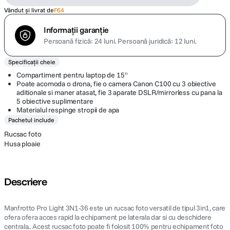
Vândut și livrat de
F64
Informații garanție
Persoană fizică: 24 luni.
Persoană juridică: 12 luni.
Specificații cheie
Compartiment pentru laptop de 15"
Poate acomoda o drona, fie o camera Canon C100 cu 3 obiective
aditionale si maner atasat, fie 3 aparate DSLR/mirrorless cu pana la
5 obiective suplimentare
Materialul respinge stropii de apa
Pachetul include
Rucsac foto
Husa ploaie
Descriere
Manfrotto Pro Light 3N1-36 este un rucsac foto versatil de tipul 3in1, care
ofera ofera acces rapid la echipament pe laterala dar si cu deschidere
centrala.. Acest rucsac foto poate fi folosit 100% pentru echipament foto