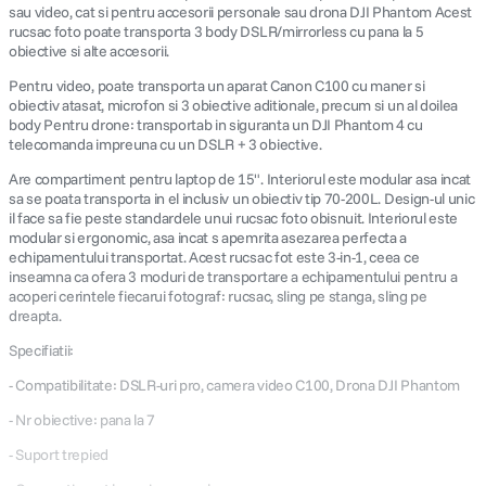
sau video, cat si pentru accesorii personale sau drona DJI Phantom Acest
rucsac foto poate transporta 3 body DSLR/mirrorless cu pana la 5
obiective si alte accesorii.
Pentru video, poate transporta un aparat Canon C100 cu maner si
obiectiv atasat, microfon si 3 obiective aditionale, precum si un al doilea
body Pentru drone: transportab in siguranta un DJI Phantom 4 cu
telecomanda impreuna cu un DSLR + 3 obiective.
Are compartiment pentru laptop de 15". Interiorul este modular asa incat
sa se poata transporta in el inclusiv un obiectiv tip 70-200L. Design-ul unic
il face sa fie peste standardele unui rucsac foto obisnuit. Interiorul este
modular si ergonomic, asa incat s apemrita asezarea perfecta a
echipamentului transportat. Acest rucsac fot este 3-in-1, ceea ce
inseamna ca ofera 3 moduri de transportare a echipamentului pentru a
acoperi cerintele fiecarui fotograf: rucsac, sling pe stanga, sling pe
dreapta.
Specifiatii:
- Compatibilitate: DSLR-uri pro, camera video C100, Drona DJI Phantom
- Nr obiective: pana la 7
- Suport trepied