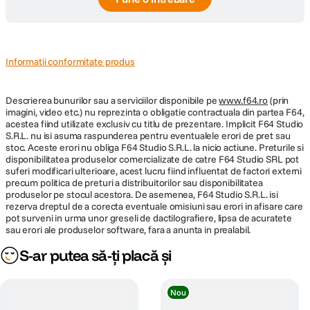
Informatii conformitate produs
Descrierea bunurilor sau a serviciilor disponibile pe
www.f64.ro
(prin
imagini, video etc.) nu reprezinta o obligatie contractuala din partea F64,
acestea fiind utilizate exclusiv cu titlu de prezentare. Implicit F64 Studio
S.R.L. nu isi asuma raspunderea pentru eventualele erori de pret sau
stoc. Aceste erori nu obliga F64 Studio S.R.L. la nicio actiune. Preturile si
disponibilitatea produselor comercializate de catre F64 Studio SRL pot
suferi modificari ulterioare, acest lucru fiind influentat de factori externi
precum politica de preturi a distribuitorilor sau disponibilitatea
produselor pe stocul acestora. De asemenea, F64 Studio S.R.L. isi
rezerva dreptul de a corecta eventuale omisiuni sau erori in afisare care
pot surveni in urma unor greseli de dactilografiere, lipsa de acuratete
sau erori ale produselor software, fara a anunta in prealabil.
S-ar putea să-ți placă și
Nou