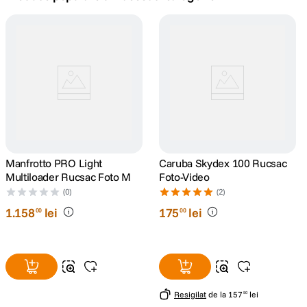
lavaliera
5
.
canon sx740 hs
6
.
card memorie
7
.
sony fx
8
.
dji mic mini
Manfrotto PRO Light
9
.
Caruba Skydex 100 Rucsac
Multiloader Rucsac Foto M
Foto-Video
dji osmo pocket 4
(0)
(2)
10
.
1
.
158
lei
175
lei
00
00
Resigilat
de la
157
lei
50