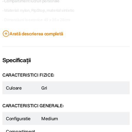
- Compartiment lucruri personale
- Material: nylon, RipStop, material sintetic
- Dimensiuni la exterior: 49 x 35 x 28cm
- Dimensiuni la interior (compartiment central): 46.6 x 31 x 17cm
Arată descrierea completă
- Compartment lucruri personale: 15 x 31 x 17cm
- Compartiment Laptop: 47 x 31x 4cm
- Compartiment foto: 31 x 31 x 17cm
Specificații
CARACTERISTICI FIZICE:
Culoare
Gri
CARACTERISTICI GENERALE:
Configuratie
Medium
Compartiment