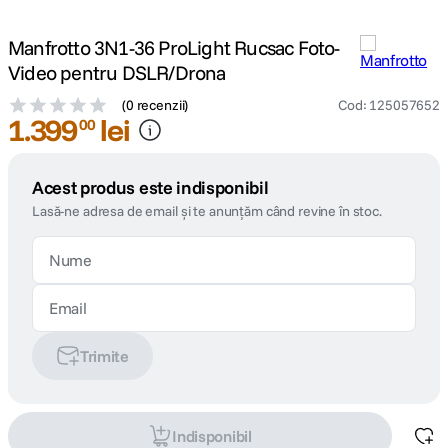
Manfrotto 3N1-36 ProLight Rucsac Foto-
Video pentru DSLR/Drona
(
0 recenzii
)
Cod
:
125057652
1
.
399
lei
00
Acest produs este indisponibil
Lasă-ne adresa de email și te anunțăm când revine în stoc.
Trimite
Indisponibil