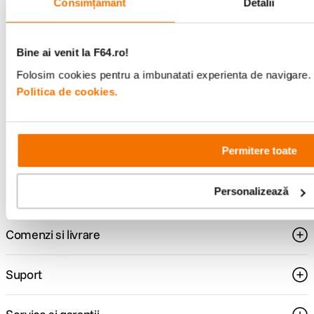
Consimțământ
Detalii
Alatura-te comunitatii creatorilor
Bine ai venit la F64.ro!
Descopera inspiratie, recomandari utile,
Folosim cookies pentru a imbunatati experienta de navigare. P
ghiduri foto-video si oferte pregatite special
pentru tine.
Politica de cookies.
Permitere toate
Consultanta
Livrare gratuita pe
specializata
499lei
Personalizează
Comenzi si livrare
Suport