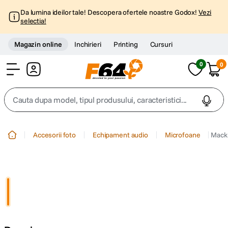
Da lumina ideilor tale! Descopera ofertele noastre Godox!
Vezi
selectia!
Magazin online
Inchirieri
Printing
Cursuri
0
0
Cont
Cauta dupa model, tipul produsului, caracteristici...
Top Cautari
Accesorii foto
Echipament audio
Microfoane
Macki
canon g7x
1
.
trepied
2
.
trepied telefon
3
.
peak design
4
.