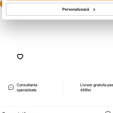
Personalizează
Pachet promo disponibil
Alatura-te comunitatii creatorilor
Descopera inspiratie, recomandari utile,
ghiduri foto-video si oferte pregatite special
pentru tine.
Consultanta
Livrare gratuita pe
specializata
499lei