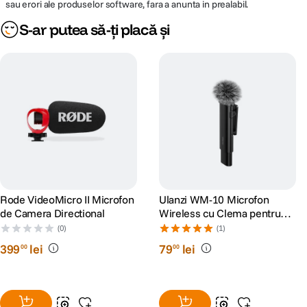
sau erori ale produselor software, fara a anunta in prealabil.
S-ar putea să-ți placă și
Rode VideoMicro II Microfon
Ulanzi WM-10 Microfon
de Camera Directional
Wireless cu Clema pentru
Smartphone/Tableta
(0)
(1)
Lightning
399
lei
79
lei
00
00