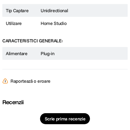
Driver: 50 mm
Sensibilitate: 86 dB
Tip Captare
Unidirectional
Bureti care se pot schimba
Swivel joint 15°
Utilizare
Home Studio
Lungime cablu: 3 m
Greutate: 265 g
Include adaptor 6.3mm aurit si cutie transport
CARACTERISTICI GENERALE:
Alimentare
Plug-in
Raportează o eroare
Recenzii
Scrie prima recenzie