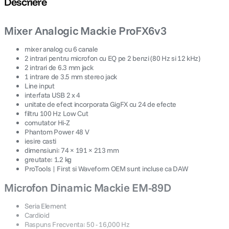
Descriere
canon sx740 hs
5
.
Mixer Analogic Mackie ProFX6v3
lavaliera
6
.
mixer analog cu 6 canale
2 intrari pentru microfon cu EQ pe 2 benzi (80 Hz si 12 kHz)
2 intrari de 6.3 mm jack
sony fx
7
.
1 intrare de 3.5 mm stereo jack
Line input
card memorie
interfata USB 2 x 4
8
.
unitate de efect incorporata GigFX cu 24 de efecte
filtru 100 Hz Low Cut
dji mic mini
9
.
comutator Hi-Z
Phantom Power 48 V
iesire casti
dji osmo
10
.
dimensiuni: 74 × 191 × 213 mm
greutate: 1.2 kg
ProTools | First si Waveform OEM sunt incluse ca DAW
Microfon Dinamic Mackie EM-89D
Seria Element
Cardioid
Raspuns Frecventa: 50 - 16,000 Hz