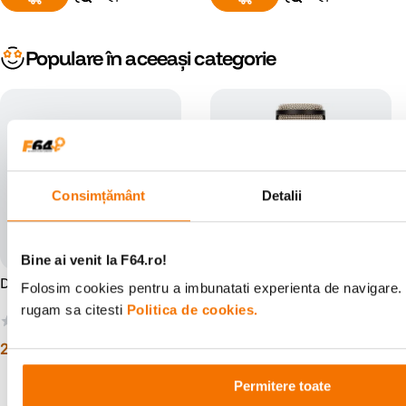
Populare în aceeași categorie
Consimțământ
Detalii
Bine ai venit la F64.ro!
DJI Microfon Lavaliera
Rode PodMic Microfon
Folosim cookies pentru a imbunatati experienta de navigare. P
Dinamic Podcast
rugam sa citesti
Politica de cookies.
(0)
(6)
219
lei
499
lei
00
00
Permitere toate