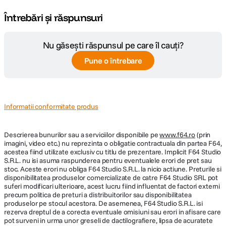
Întrebări și răspunsuri
Nu găsești răspunsul pe care îl cauți?
Pune o întrebare
Informatii conformitate produs
Descrierea bunurilor sau a serviciilor disponibile pe
www.f64.ro
(prin
imagini, video etc.) nu reprezinta o obligatie contractuala din partea F64,
acestea fiind utilizate exclusiv cu titlu de prezentare. Implicit F64 Studio
S.R.L. nu isi asuma raspunderea pentru eventualele erori de pret sau
stoc. Aceste erori nu obliga F64 Studio S.R.L. la nicio actiune. Preturile si
disponibilitatea produselor comercializate de catre F64 Studio SRL pot
suferi modificari ulterioare, acest lucru fiind influentat de factori externi
precum politica de preturi a distribuitorilor sau disponibilitatea
produselor pe stocul acestora. De asemenea, F64 Studio S.R.L. isi
rezerva dreptul de a corecta eventuale omisiuni sau erori in afisare care
pot surveni in urma unor greseli de dactilografiere, lipsa de acuratete