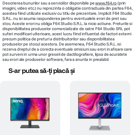
Greutate
8.7 kg cu stand
Descrierea bunurilor sau a serviciilor disponibile pe
www.f64.ro
(prin
imagini, video etc.) nu reprezinta o obligatie contractuala din partea F64,
acestea fiind utilizate exclusiv cu titlu de prezentare. Implicit F64 Studio
S.R.L. nu isi asuma raspunderea pentru eventualele erori de pret sau
CARACTERISTICI GENERALE
stoc. Aceste erori nu obliga F64 Studio S.R.L. la nicio actiune. Preturile si
disponibilitatea produselor comercializate de catre F64 Studio SRL pot
Gama
Gaming
suferi modificari ulterioare, acest lucru fiind influentat de factori externi
precum politica de preturi a distribuitorilor sau disponibilitatea
produselor pe stocul acestora. De asemenea, F64 Studio S.R.L. isi
rezerva dreptul de a corecta eventuale omisiuni sau erori in afisare care
FACILITATI
pot surveni in urma unor greseli de dactilografiere, lipsa de acuratete
sau erori ale produselor software, fara a anunta in prealabil.
Inclinare -5 - 20° Reglare pe inaltime Pana
Functii speciale
S-ar putea să-ți placă și
la 110 mm Securitate Kensington
Montare pe
VESA (100 x 100 mm)
perete
AMD FreeSync FreeSync Premium
Colour Weakness Smart Energy Saving
Colour Calibrated in Factory Flicker Safe
Tehnologii
Dynamic Action Sync Black Stabiliser
Reader Mode VRR Super Resolution+
Auto Input Switch HDR Effect