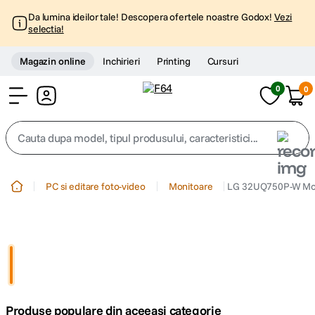
Da lumina ideilor tale! Descopera ofertele noastre Godox!
Vezi
selectia!
Magazin online
Inchirieri
Printing
Cursuri
0
0
Cont
Cauta dupa model, tipul produsului, caracteristici...
Top Cautari
PC si editare foto-video
Monitoare
LG 32UQ750P-W Mon
canon g7x
1
.
trepied
2
.
trepied telefon
3
.
Produse populare din aceeasi categorie
peak design
4
.