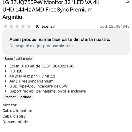
LG 32UQ750P-W Monitor 32" LED VA 4K
LG
UHD 144Hz AMD FreeSync Premium
Argintiu
(
0 recenzii
)
Cod
:
125084843
Acest produs nu mai face parte din oferta noastră.
Descoperă mai jos produse similare.
Specificații cheie
Ecran UHD 4K de 31.5" (3840x2160)
HDR10
4K@144Hz prin HDMI 2.1
AMD FreeSync Premium
USB Type-C cu incarcare de 65W
Suport reglabil pe inaltime, pivot si inclinare
Pachetul include
Monitor
Cablu alimentare
Cablu display
Documentatie