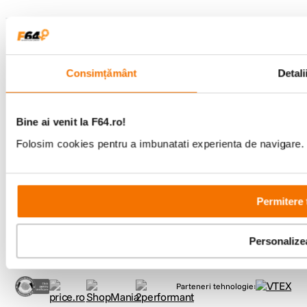
Metode de plata
Consimțământ
Detali
Comenzi si suport
+40 21 270 0050
Program de lucru
Bine ai venit la F64.ro!
09:00 - 21:00
Showroom
Folosim cookies pentru a imbunatati experienta de navigare. P
Bd-ul Unirii 64, Bucuresti
Permitere 
Personalize
Copyright © F64 2001 - 2026
Parteneri tehnologie: