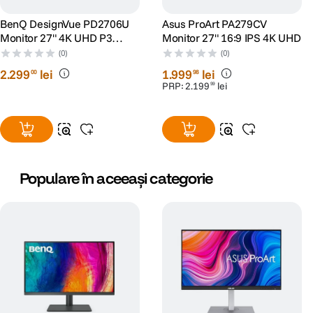
BenQ DesignVue PD2706U
Asus ProArt PA279CV
DETALII PRODUCATOR
Monitor 27" 4K UHD P3
Monitor 27" 16:9 IPS 4K UHD
DisplayHDR 400 USB-C
(0)
(0)
Cod producator
32UQ750P-W.AEU
2
.
299
lei
1
.
999
lei
00
98
PRP:
2
.
199
lei
99
Populare în aceeași categorie