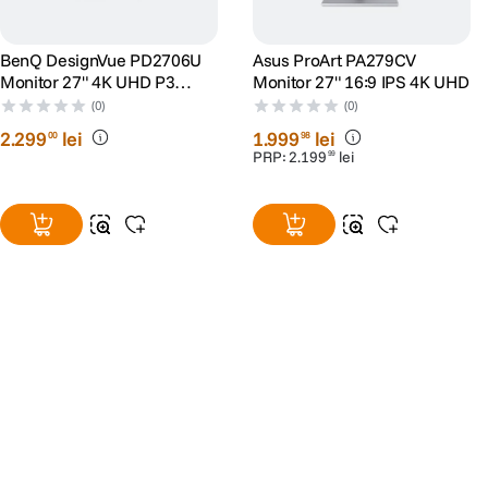
BenQ DesignVue PD2706U
Asus ProArt PA279CV
Monitor 27" 4K UHD P3
Monitor 27" 16:9 IPS 4K UHD
DisplayHDR 400 USB-C
(0)
(0)
2
.
299
lei
1
.
999
lei
00
98
PRP:
2
.
199
lei
99
Alatura-te comunitatii creatorilor
Descopera inspiratie, recomandari utile,
ghiduri foto-video si oferte pregatite special
pentru tine.