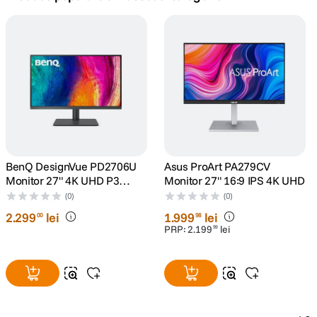
canon sx740 hs
5
.
lavaliera
6
.
card memorie
7
.
ulanzi
8
.
insta 360
BenQ DesignVue PD2706U
Asus ProArt PA279CV
9
.
Monitor 27" 4K UHD P3
Monitor 27" 16:9 IPS 4K UHD
DisplayHDR 400 USB-C
(0)
(0)
godox
10
.
2
.
299
lei
1
.
999
lei
00
98
PRP:
2
.
199
lei
99