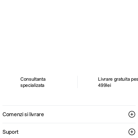
Alatura-te comunitatii creatorilor
Descopera inspiratie, recomandari utile,
ghiduri foto-video si oferte pregatite special
pentru tine.
Consultanta
Livrare gratuita pe
specializata
499lei
Comenzi si livrare
Suport