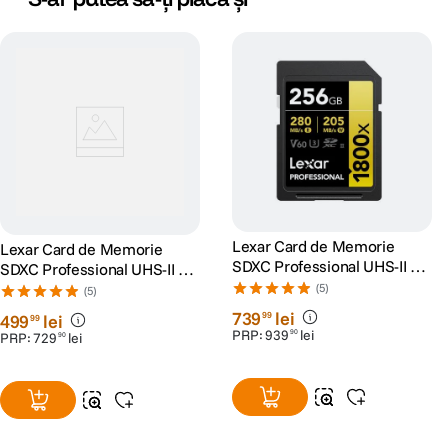
Lexar Card de Memorie
Lexar Card de Memorie
SDXC Professional UHS-II BL
SDXC Professional UHS-II BL
1800x 256GB V60 Gold
1800x 128GB V60 Gold
(5)
(5)
739
lei
99
499
lei
99
PRP:
939
lei
90
PRP:
729
lei
90