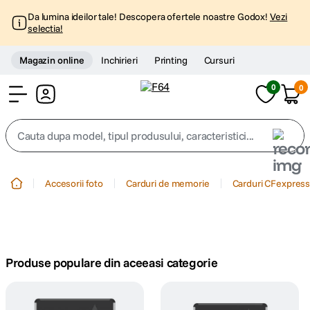
Da lumina ideilor tale! Descopera ofertele noastre Godox!
Vezi
selectia!
Magazin online
Inchirieri
Printing
Cursuri
0
0
Cont
Cauta dupa model, tipul produsului, caracteristici...
Top Cautari
Accesorii foto
Carduri de memorie
Carduri CFexpres
canon g7x
1
.
trepied
2
.
Produse populare din aceeasi categorie
trepied telefon
3
.
peak design
4
.