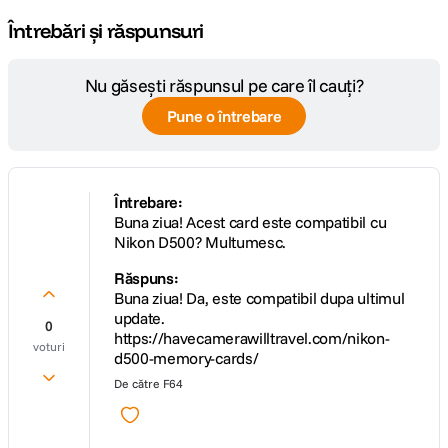
Întrebări și răspunsuri
Nu găsești răspunsul pe care îl cauți?
Pune o întrebare
Întrebare:
Buna ziua! Acest card este compatibil cu
Nikon D500? Multumesc.
Răspuns:
Buna ziua! Da, este compatibil dupa ultimul
update.
0
https://havecamerawilltravel.com/nikon-
voturi
d500-memory-cards/
De către
F64