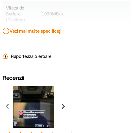
Viteza de
Scriere
1000MB/s
(Maxima)
Vezi mai multe specificații
CARACTERISTICI FIZICE:
Dimensiuni
29,60 x 38,50 x 3,80 mm
Raportează o eroare
DETALII PRODUCATOR
Recenzii
Cod producator
50431280