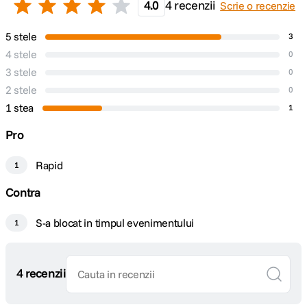
4.0
4 recenzii
Scrie o recenzie
5 stele
3
4 stele
0
3 stele
0
2 stele
0
1 stea
1
Pro
Rapid
1
Contra
S-a blocat in timpul evenimentului
1
4 recenzii