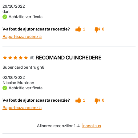
29/10/2022
dan
Achizitie verificata
V-a fost de ajutor aceasta recenzie?
1
0
Raporteaza recenzia
RECOMAND CU INCREDERE
5
Super card pentru gh6
02/06/2022
Nicolae Muntean
Achizitie verificata
V-a fost de ajutor aceasta recenzie?
1
0
Raporteaza recenzia
afisarea recenziilor
1-4
Înapoi sus