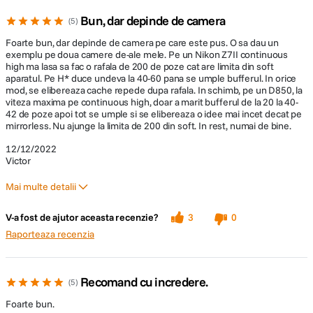
Bun, dar depinde de camera
5
Foarte bun, dar depinde de camera pe care este pus. O sa dau un
exemplu pe doua camere de-ale mele. Pe un Nikon Z7II continuous
high ma lasa sa fac o rafala de 200 de poze cat are limita din soft
aparatul. Pe H* duce undeva la 40-60 pana se umple bufferul. In orice
mod, se elibereaza cache repede dupa rafala. In schimb, pe un D850, la
viteza maxima pe continuous high, doar a marit bufferul de la 20 la 40-
42 de poze apoi tot se umple si se elibereaza o idee mai incet decat pe
mirrorless. Nu ajunge la limita de 200 din soft. In rest, numai de bine.
12/12/2022
Victor
Mai multe detalii
Pro
V-a fost de ajutor aceasta recenzie?
3
0
Rapid
Raporteaza recenzia
Recomand cu incredere.
5
Foarte bun.