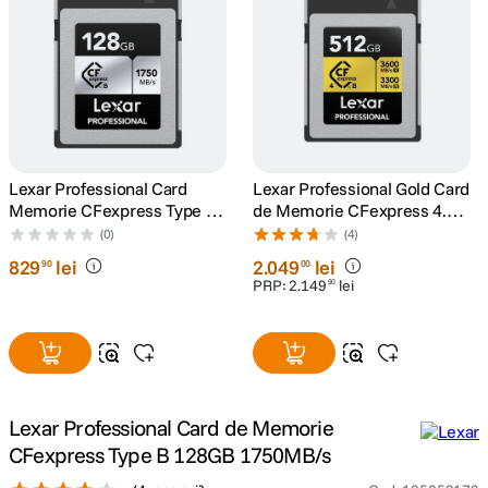
canon sx740 hs
5
.
lavaliera
6
.
card memorie
7
.
Lexar Professional Card
Lexar Professional Gold Card
ulanzi
8
.
Memorie CFexpress Type B
de Memorie CFexpress 4.0
Silver Series 128GB
Tip B 512GB R3600/W3300
(0)
(4)
insta 360
9
.
829
lei
2
.
049
lei
90
00
PRP:
2
.
149
lei
90
godox
10
.
Lexar Professional Card de Memorie
CFexpress Type B 128GB 1750MB/s