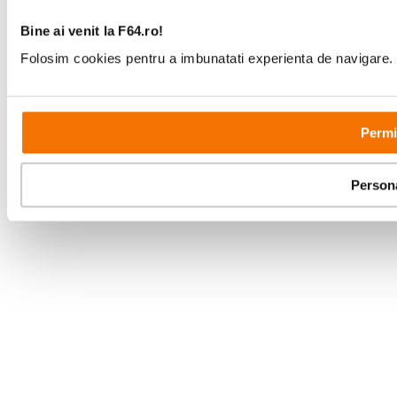
Bd-ul Unirii 64, Bucuresti
Bine ai venit la F64.ro!
Folosim cookies pentru a imbunatati experienta de navigare. P
Permi
Copyright © F64 2001 - 2026
Parteneri tehnologie:
Person