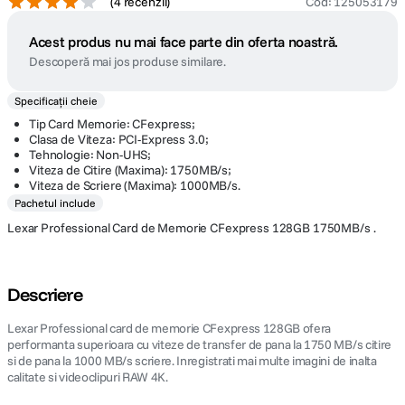
(
4 recenzii
)
Cod
:
125053179
Acest produs nu mai face parte din oferta noastră.
Descoperă mai jos produse similare.
Specificații cheie
Tip Card Memorie: CFexpress;
Clasa de Viteza: PCI-Express 3.0;
Tehnologie: Non-UHS;
Viteza de Citire (Maxima): 1750MB/s;
Viteza de Scriere (Maxima): 1000MB/s.
Pachetul include
Lexar Professional Card de Memorie CFexpress 128GB 1750MB/s .
Descriere
Lexar Professional card de memorie CFexpress 128GB ofera
performanta superioara cu viteze de transfer de pana la 1750 MB/s citire
si de pana la 1000 MB/s scriere. Inregistrati mai multe imagini de inalta
calitate si videoclipuri RAW 4K.