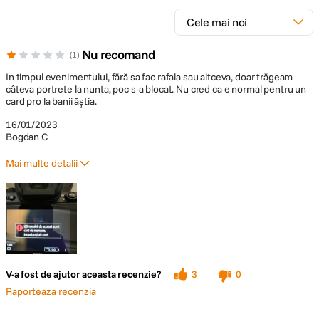
Nu recomand
1
In timpul evenimentului, fără sa fac rafala sau altceva, doar trăgeam
câteva portrete la nunta, poc s-a blocat. Nu cred ca e normal pentru un
card pro la banii ăștia.
16/01/2023
Bogdan C
Mai multe detalii
Contra
S-a blocat in timpul evenimentului
V-a fost de ajutor aceasta recenzie?
3
0
Raporteaza recenzia