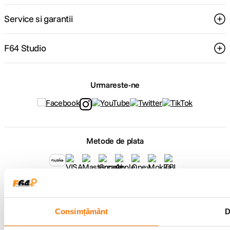
Service si garantii
F64 Studio
Urmareste-ne
Metode de plata
Comenzi si suport
+40 21 270 0050
Program de lucru
09:00 - 21:00
Consimțământ
D
Showroom