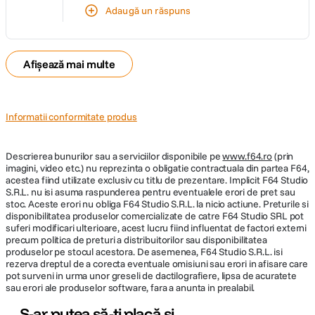
Adaugă un răspuns
Afișează mai multe
Informatii conformitate produs
Descrierea bunurilor sau a serviciilor disponibile pe
www.f64.ro
(prin
imagini, video etc.) nu reprezinta o obligatie contractuala din partea F64,
acestea fiind utilizate exclusiv cu titlu de prezentare. Implicit F64 Studio
S.R.L. nu isi asuma raspunderea pentru eventualele erori de pret sau
stoc. Aceste erori nu obliga F64 Studio S.R.L. la nicio actiune. Preturile si
disponibilitatea produselor comercializate de catre F64 Studio SRL pot
suferi modificari ulterioare, acest lucru fiind influentat de factori externi
precum politica de preturi a distribuitorilor sau disponibilitatea
produselor pe stocul acestora. De asemenea, F64 Studio S.R.L. isi
rezerva dreptul de a corecta eventuale omisiuni sau erori in afisare care
pot surveni in urma unor greseli de dactilografiere, lipsa de acuratete
sau erori ale produselor software, fara a anunta in prealabil.
S-ar putea să-ți placă și