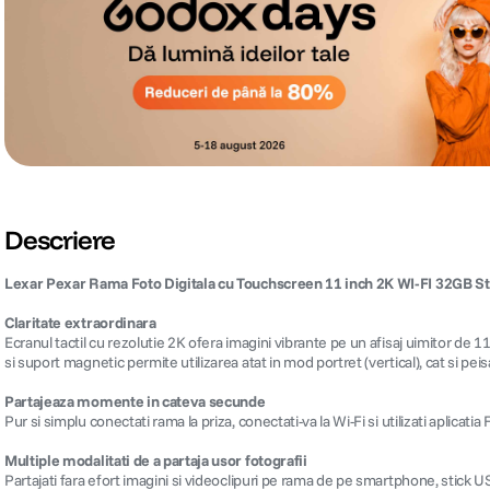
Descriere
Lexar Pexar Rama Foto Digitala cu Touchscreen 11 inch 2K WI-FI 32GB S
Claritate extraordinara
Ecranul tactil cu rezolutie 2K ofera imagini vibrante pe un afisaj uimitor de 11
si suport magnetic permite utilizarea atat in mod portret (vertical), cat si peisa
Partajeaza momente in cateva secunde
Pur si simplu conectati rama la priza, conectati-va la Wi-Fi si utilizati aplica
Multiple modalitati de a partaja usor fotografii
Partajati fara efort imagini si videoclipuri pe rama de pe smartphone, stick 