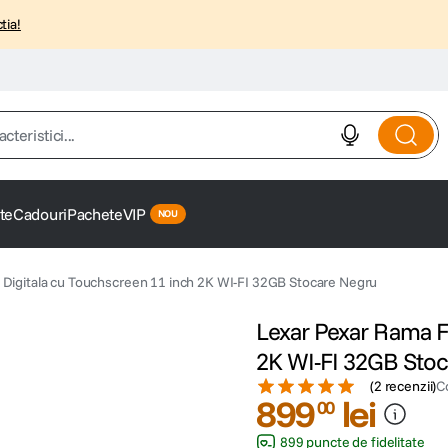
tia!
istici...
te
Cadouri
Pachete
VIP
Digitala cu Touchscreen 11 inch 2K WI-FI 32GB Stocare Negru
Lexar Pexar Rama F
2K WI-FI 32GB Sto
(
2 recenzii
)
C
899
lei
00
899 puncte de fidelitate