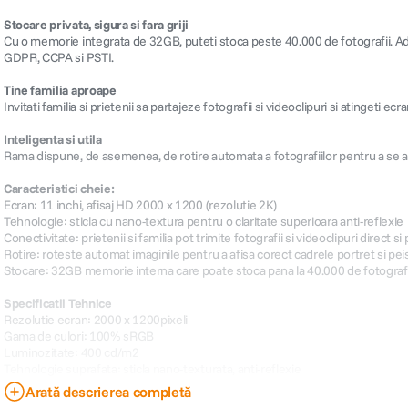
Stocare privata, sigura si fara griji
Cu o memorie integrata de 32GB, puteti stoca peste 40.000 de fotografii. 
GDPR, CCPA si PSTI.
Tine familia aproape
Invitati familia si prietenii sa partajeze fotografii si videoclipuri si atingeti ec
Inteligenta si utila
Rama dispune, de asemenea, de rotire automata a fotografiilor pentru a se ad
Caracteristici cheie:
Ecran: 11 inchi, afisaj HD 2000 x 1200 (rezolutie 2K)
Tehnologie: sticla cu nano-textura pentru o claritate superioara anti-reflexie
Conectivitate: prietenii si familia pot trimite fotografii si videoclipuri direct 
Rotire: roteste automat imaginile pentru a afisa corect cadrele portret si pei
Stocare: 32GB memorie interna care poate stoca pana la 40.000 de fotografi
Specificatii Tehnice
Rezolutie ecran: 2000 x 1200pixeli
Gama de culori: 100% sRGB
Luminozitate: 400 cd/m2
Tehnologie suprafata: sticla nano-texturata, anti-reflexie
Raport de aspect: 5:3
Arată descrierea completă
Ecran tactil: Da