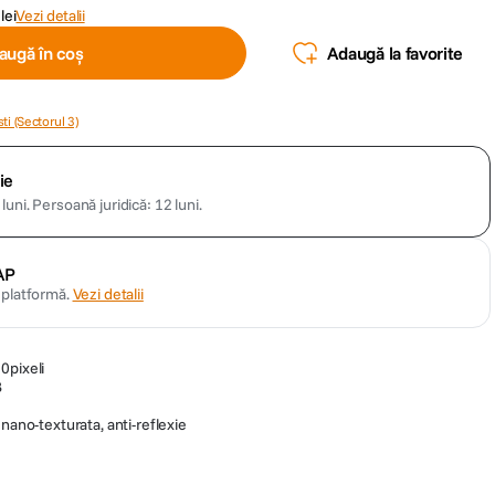
lei
Vezi detalii
augă în coș
Adaugă la favorite
ti (Sectorul 3)
ie
luni.
Persoană juridică: 12 luni.
AP
n platformă.
Vezi detalii
0pixeli
B
 nano-texturata, anti-reflexie