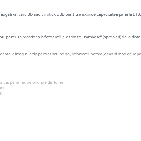
Adaugati un card SD sau un stick USB pentru a extinde capacitatea pana la 1
ranul pentru a reactiona la fotografii si a trimite "zambete" (aprecieri) de la dista
apta la imaginile tip portret sau peisaj, informatii meteo, ceas si mod de rep
si privat pe rama, de oriunde din lume
saj
i