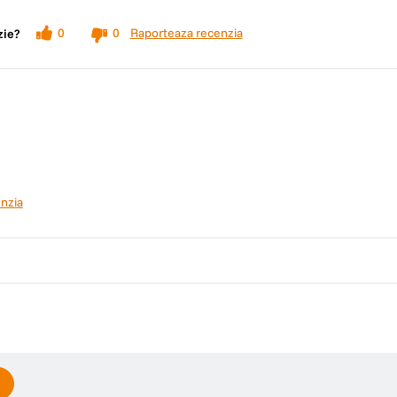
Raporteaza recenzia
0
0
zie?
nzia