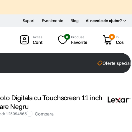
Suport
Evenimente
Blog
Ai nevoie de ajutor?
0
Produse
0
In
Cont
Favorite
Cos
Oferte special
oto Digitala cu Touchscreen 11 inch
care Negru
Compara
od
:
125094865