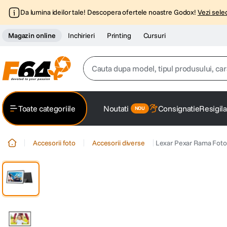
Da lumina ideilor tale! Descopera ofertele noastre Godox!
Vezi selec
Magazin online
Inchirieri
Printing
Cursuri
Cauta dupa model, tipul produsului, caracter
Top Cautari
Toate categoriile
Noutati
Consignatie
Resigila
canon g7x
1
.
Accesorii foto
Accesorii diverse
Lexar Pexar Rama Foto 
trepied
2
.
trepied telefon
3
.
peak design
4
.
canon sx740 hs
5
.