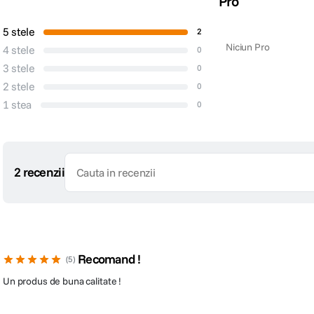
Pro
5 stele
2
Niciun Pro
4 stele
0
3 stele
0
2 stele
0
1 stea
0
2 recenzii
Recomand !
5
Un produs de buna calitate !