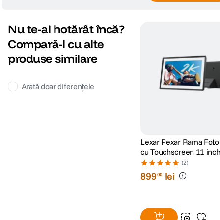
Nu te-ai hotărât încă?
Compară-l cu alte
produse similare
Arată doar diferențele
Lexar Pexar Rama Foto 
cu Touchscreen 11 inch
32GB Stocare Negru
(2)
899
lei
00