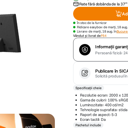
Rate fără dobânda de la
37
45
Ad
În stoc de la furnizor
Ridicare easybox: de marți, 18 aug.
Livrare: de marți, 18 aug. în
Bucures
Vândut și livrat de
F64
Informații garanț
Persoană fizică: 24 
Publicare în SIC
Solicită produsul î
Specificații cheie
Rezolutie ecran: 2000 x 120
Gama de culori: 100% sRG
Luminozitate: 400 cd/m2
Tehnologie suprafata: sticla
Raport de aspect: 5:3
Ecran tactil: Da
Pachetul include