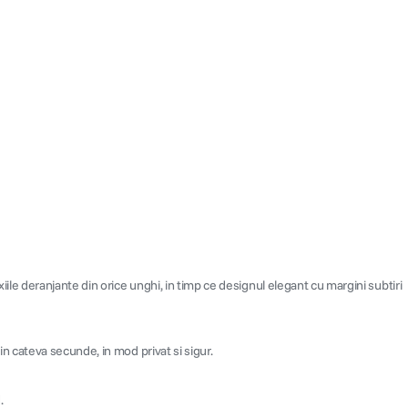
exiile deranjante din orice unghi, in timp ce designul elegant cu margini subtiri
 in cateva secunde, in mod privat si sigur.
.