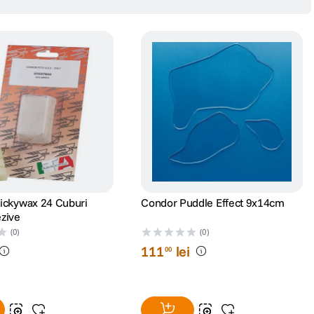
ickywax 24 Cuburi
Condor Puddle Effect 9x14cm
zive
(0)
(0)
111
lei
00