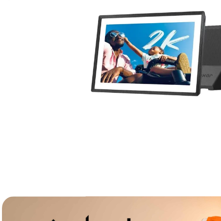
lavaliera
6
.
sony fx
7
.
card memorie
8
.
dji mic mini
9
.
dji osmo
10
.