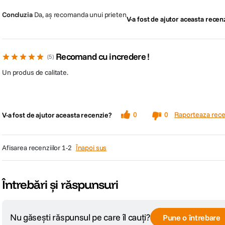
Concluzia
Da, aș recomanda unui prieten
V-a fost de ajutor aceasta recen
Recomand cu incredere !
5
Un produs de calitate.
Raporteaza rece
0
0
V-a fost de ajutor aceasta recenzie?
afisarea recenziilor
1-2
Înapoi sus
Întrebări și răspunsuri
Nu găsești răspunsul pe care îl cauți?
Pune o întrebare