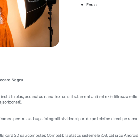
Ecran
tocare Negru
 inchi. In plus, ecranul cu nano-textura si tratament anti-reflexie filtreaza refl
j (orizontal).
tia Frameo pentru a adauga fotografii si videoclipuri de pe telefon direct pe rama
USB, card SD sau computer. Compatibila atat cu sistemele iOS, cat si cu Android