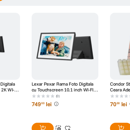
Digitala
Lexar Pexar Rama Foto Digitala
Condor St
 2K WI-FI
cu Touchscreen 10.1 inch WI-FI
Ceara Ade
32GB Stocare Negru
(0)
749
lei
70
lei
00
00