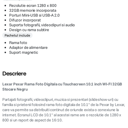
Rezolutie ecran 1280 x 800
32GB memorie incorporata
Porturi Mini-USB si USB-A 2.0
Difuzor incorporat
Suporta fotografii, videoclipuri si audio
Design cu rama subtire
Pachetul include
Rama foto
Adaptor de alimentare
Suport magnetic
Descriere
Lexar Pexar Rama Foto Digitala cu Touchscreen 10.1 inch WI-FI 32GB
Stocare Negru
Partajati fotografii, videoclipuri, muzica si prezentari (slideshow-uri) cu
familia si prietenii folosind rama foto digitala de 10.1" de la Pexar by Lexar,
care va permite sa distribuiti continut de oriunde exista o conexiune la
internet. Ecranul LCD de 10.1" al acestei rame are o rezolutie de 1280 x
800 si un raport de aspect de 16:10.