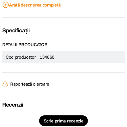
Porturi Mini-USB si USB-A 2.0
Arată descrierea completă
Difuzor incorporat
Suporta fotografii, videoclipuri si audio
Design cu rama subtire
Specificații
DETALII PRODUCATOR
Cod producator
134860
Raportează o eroare
Recenzii
Scrie prima recenzie