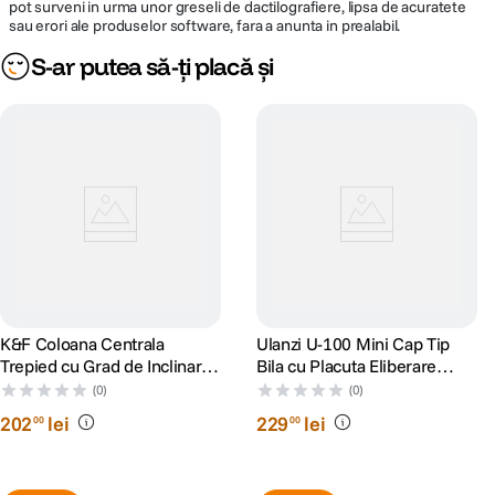
pot surveni in urma unor greseli de dactilografiere, lipsa de acuratete
sau erori ale produselor software, fara a anunta in prealabil.
S-ar putea să-ți placă și
K&F Coloana Centrala
Ulanzi U-100 Mini Cap Tip
Trepied cu Grad de Inclinare
Bila cu Placuta Eliberare
Reglabil si Sistem Blocare
Rapida
(0)
(0)
202
lei
229
lei
00
00