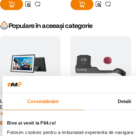
Populare în aceeași categorie
Lexar Pexar Rama Foto
SmallRig 4559 Suport Deget
Consimțământ
Detalii
Digitala cu Touchscreen 11
pentru Fujifilm X100VI /
inch 2K WI-FI 32GB Stocare
X100V Negru
(2)
(0)
Negru
899
lei
95
lei
00
00
Bine ai venit la F64.ro!
Folosim cookies pentru a imbunatati experienta de navigare. P