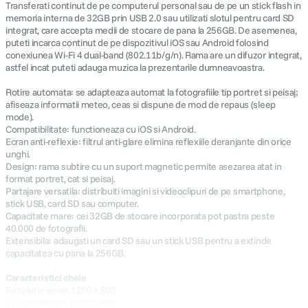
Transferati continut de pe computerul personal sau de pe un stick flash in
memoria interna de 32GB prin USB 2.0 sau utilizati slotul pentru card SD
integrat, care accepta medii de stocare de pana la 256GB. De asemenea,
puteti incarca continut de pe dispozitivul iOS sau Android folosind
conexiunea Wi-Fi 4 dual-band (802.11b/g/n). Rama are un difuzor integrat,
astfel incat puteti adauga muzica la prezentarile dumneavoastra.
Rotire automata: se adapteaza automat la fotografiile tip portret si peisaj;
afiseaza informatii meteo, ceas si dispune de mod de repaus (sleep
mode).
Compatibilitate: functioneaza cu iOS si Android.
Ecran anti-reflexie: filtrul anti-glare elimina reflexiile deranjante din orice
unghi.
Design: rama subtire cu un suport magnetic permite asezarea atat in
format portret, cat si peisaj.
Partajare versatila: distribuiti imagini si videoclipuri de pe smartphone,
stick USB, card SD sau computer.
Capacitate mare: cei 32GB de stocare incorporata pot pastra peste
40.000 de fotografii.
Extensibila: adaugati un card SD sau un stick USB pentru a extinde
capacitatea cu pana la 256GB.
Caracteristici cheie
Rezolutie ecran 1280 x 800
32GB memorie incorporata