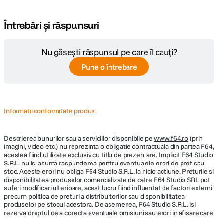
Întrebări și răspunsuri
Nu găsești răspunsul pe care îl cauți?
Pune o întrebare
Informatii conformitate produs
Descrierea bunurilor sau a serviciilor disponibile pe
www.f64.ro
(prin
imagini, video etc.) nu reprezinta o obligatie contractuala din partea F64,
acestea fiind utilizate exclusiv cu titlu de prezentare. Implicit F64 Studio
S.R.L. nu isi asuma raspunderea pentru eventualele erori de pret sau
stoc. Aceste erori nu obliga F64 Studio S.R.L. la nicio actiune. Preturile si
disponibilitatea produselor comercializate de catre F64 Studio SRL pot
suferi modificari ulterioare, acest lucru fiind influentat de factori externi
precum politica de preturi a distribuitorilor sau disponibilitatea
produselor pe stocul acestora. De asemenea, F64 Studio S.R.L. isi
rezerva dreptul de a corecta eventuale omisiuni sau erori in afisare care