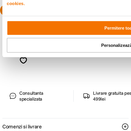
cookies.
Permitere to
Personalizeaz
Alatura-te comunitatii creatorilor
Descopera inspiratie, recomandari utile,
ghiduri foto-video si oferte pregatite special
pentru tine.
Consultanta
Livrare gratuita pe
specializata
499lei
Comenzi si livrare