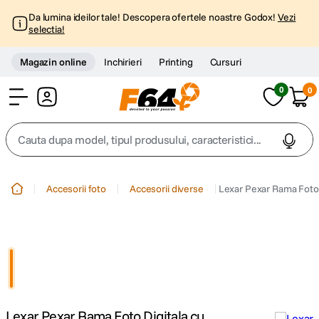
Da lumina ideilor tale! Descopera ofertele noastre Godox!
Vezi
selectia!
Magazin online
Inchirieri
Printing
Cursuri
0
0
Cont
Cauta dupa model, tipul produsului, caracteristici...
Top Cautari
Accesorii foto
Accesorii diverse
Lexar Pexar Rama Foto 
canon g7x
1
.
trepied
2
.
trepied telefon
3
.
Lexar Pexar Rama Foto Digitala cu
peak design
4
.