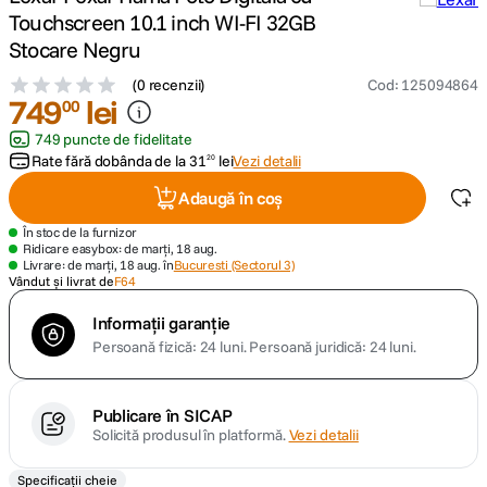
Touchscreen 10.1 inch WI-FI 32GB
canon sx740 hs
Stocare Negru
5
.
(
0 recenzii
)
Cod
:
125094864
lavaliera
749
6
.
lei
00
749 puncte de fidelitate
card memorie
7
.
Rate fără dobânda de la
31
lei
Vezi detalii
20
Adaugă în coș
dji mic mini
8
.
În stoc de la furnizor
Ridicare easybox: de marți, 18 aug.
dji osmo
9
.
Livrare: de marți, 18 aug. în
Bucuresti (Sectorul 3)
Vândut și livrat de
F64
insta 360
10
.
Informații garanție
Persoană fizică: 24 luni.
Persoană juridică: 24 luni.
Publicare în SICAP
Solicită produsul în platformă.
Vezi detalii
Specificații cheie