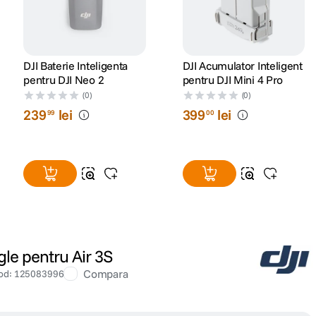
DJI Baterie Inteligenta
DJI Acumulator Inteligent
pentru DJI Neo 2
pentru DJI Mini 4 Pro
(0)
(0)
239
lei
399
lei
99
00
gle pentru Air 3S
Compara
od
:
125083996