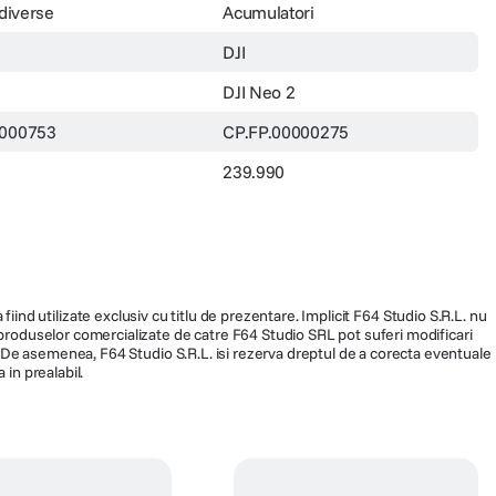
 diverse
Acumulatori
DJI
DJI Neo 2
000753
CP.FP.00000275
239.990
fiind utilizate exclusiv cu titlu de prezentare. Implicit F64 Studio S.R.L. nu
a produselor comercializate de catre F64 Studio SRL pot suferi modificari
ra. De asemenea, F64 Studio S.R.L. isi rezerva dreptul de a corecta eventuale
 in prealabil.