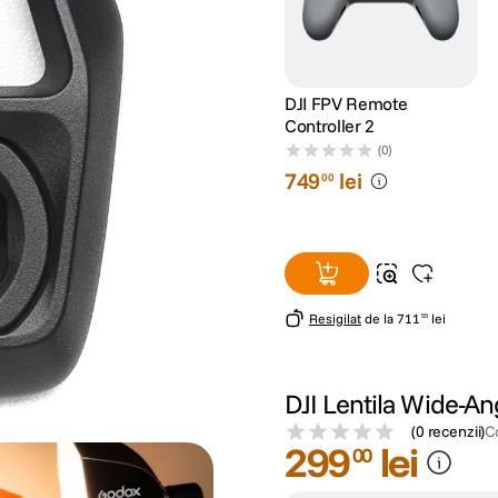
DJI FPV Remote
Controller 2
(0)
749
lei
00
Resigilat
de la
711
lei
55
DJI Lentila Wide-An
(
0 recenzii
)
C
299
lei
00