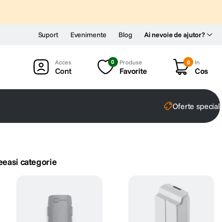
Suport
Evenimente
Blog
Ai nevoie de ajutor?
0
Produse
0
In
Cont
Favorite
Cos
Oferte special
eeasi categorie