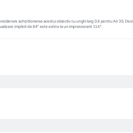
 considerare achizitionarea acestui obiectiv cu unghi larg DJI pentru Air 3S. De
zualizare implicit de 84° este extins la un impresionant 114°.