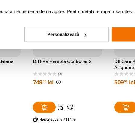
natati experienta de navigare. Pentru detalii te rugam sa citest
Personalizează
Baterie
DJI FPV Remote Controller 2
DJI Care 
Asigurare 
Pro
(0)
749
lei
509
le
00
99
Resigilat
de la
711
lei
55