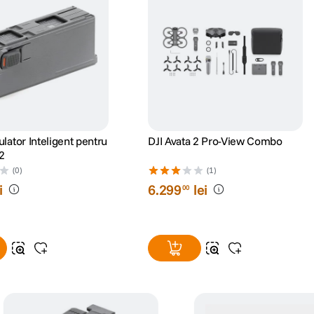
lator Inteligent pentru
DJI Avata 2 Pro-View Combo
 2
(0)
(1)
i
6
.
299
lei
00