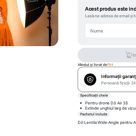
Acest produs este ind
Lasă-ne adresa de email și 
I
Vândut și livrat de
F64
Informații garanț
Persoană fizică: 24 
Specificații cheie
Pentru drone DJI Air 3S
Extinde unghiul larg de vizu
Pachetul include
DJI Lentila Wide-Angle pentru A