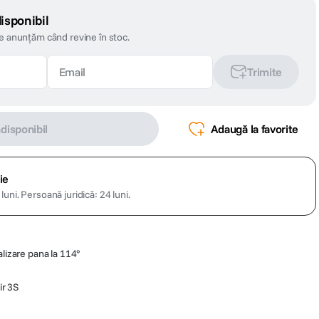
isponibil
te anunțăm când revine în stoc.
Trimite
ndisponibil
Adaugă la favorite
ie
luni.
Persoană juridică: 24 luni.
alizare pana la 114°
ir 3S