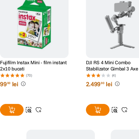
Fujifilm Instax Mini - film instant
DJI RS 4 Mini Combo
2x10 bucati
Stabilizator Gimbal 3 Axe
(70)
(4)
99
lei
2
.
499
lei
00
90