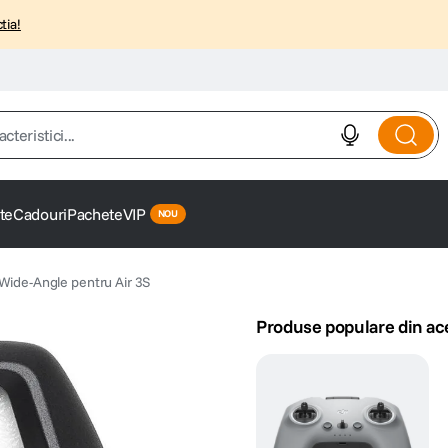
tia!
istici...
te
Cadouri
Pachete
VIP
 Wide-Angle pentru Air 3S
Produse populare din ac