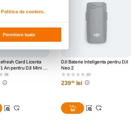
i
Politica de cookies.
Permitere toate
Refresh Card Licenta
DJI Baterie Inteligenta pentru DJI
1 An pentru DJI Mini 5
Neo 2
(0)
(0)
i
239
lei
99