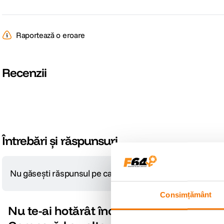
Raportează o eroare
Recenzii
Întrebări și răspunsuri
Nu găsești răspunsul pe care îl cauți?
Pune o întrebare
Consimțământ
Nu te-ai hotărât încă?