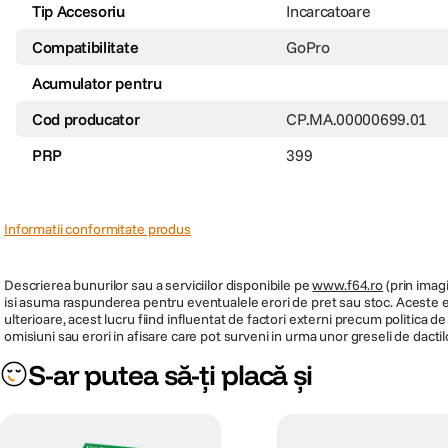
Tip Accesoriu
Incarcatoare
Compatibilitate
GoPro
Acumulator pentru
Cod producator
CP.MA.00000699.01
PRP
399
Informatii conformitate produs
Descrierea bunurilor sau a serviciilor disponibile pe
www.f64.ro
(prin imagi
isi asuma raspunderea pentru eventualele erori de pret sau stoc. Aceste ero
ulterioare, acest lucru fiind influentat de factori externi precum politica 
omisiuni sau erori in afisare care pot surveni in urma unor greseli de dactil
S-ar putea să-ți placă și