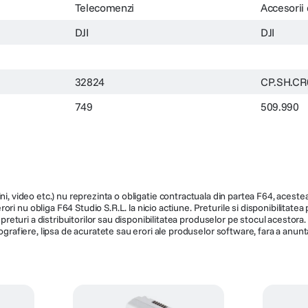
Telecomenzi
Accesorii
DJI
DJI
32824
CP.SH.CR
749
509.990
ni, video etc.) nu reprezinta o obligatie contractuala din partea F64, acestea 
ri nu obliga F64 Studio S.R.L. la nicio actiune. Preturile si disponibilitate
de preturi a distribuitorilor sau disponibilitatea produselor pe stocul acesto
ografiere, lipsa de acuratete sau erori ale produselor software, fara a anunta