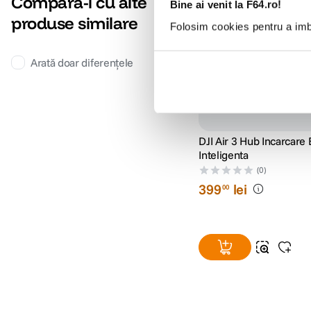
Compară-l cu alte
Bine ai venit la F64.ro!
produse similare
Folosim cookies pentru a imbu
Arată doar diferențele
DJI Air 3 Hub Incarcare 
Inteligenta
(0)
399
lei
00