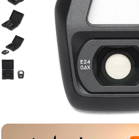
canon sx740 hs
6
.
card memorie
7
.
sony fx
8
.
dji mic mini
9
.
dji osmo pocket 4
10
.