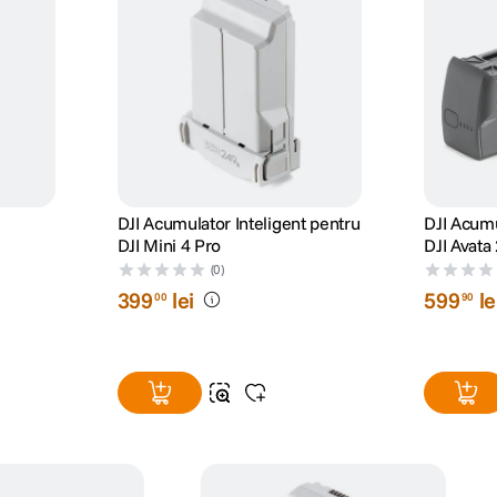
DJI Acumulator Inteligent pentru
DJI Acumu
DJI Mini 4 Pro
DJI Avata
(0)
399
lei
599
le
00
90