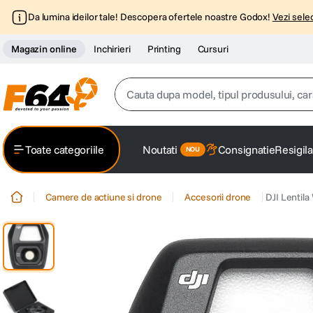
Da lumina ideilor tale! Descopera ofertele noastre Godox!
Vezi selec
Magazin online
Inchirieri
Printing
Cursuri
Cauta dupa model, tipul produsului, caracter
Top Cautari
Toate categoriile
Noutati
Consignatie
Resigila
canon g7x
1
.
Camere de actiune si drone
Accesorii drone
DJI Lentila
trepied
2
.
trepied telefon
3
.
peak design
4
.
lavaliera
5
.