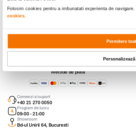
Folosim cookies pentru a imbunatati experienta de navigare. P
cookies.
F64 Studio
Urmareste-ne
Permitere toa
Personalizează
Metode de plata
Comenzi si suport
+40 21 270 0050
Program de lucru
09:00 - 21:00
Showroom
Bd-ul Unirii 64, Bucuresti