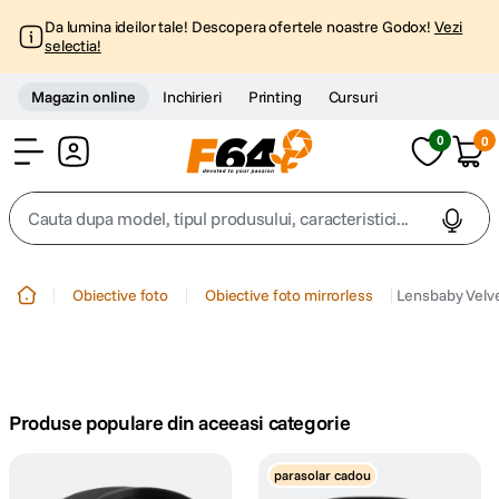
Da lumina ideilor tale! Descopera ofertele noastre Godox!
Vezi
selectia!
Magazin online
Inchirieri
Printing
Cursuri
0
0
Cont
Cauta dupa model, tipul produsului, caracteristici...
Top Cautari
Obiective foto
Obiective foto mirrorless
Lensbaby Velve
canon g7x
1
.
trepied
2
.
Produse populare din aceeasi categorie
trepied telefon
3
.
parasolar cadou
peak design
4
.