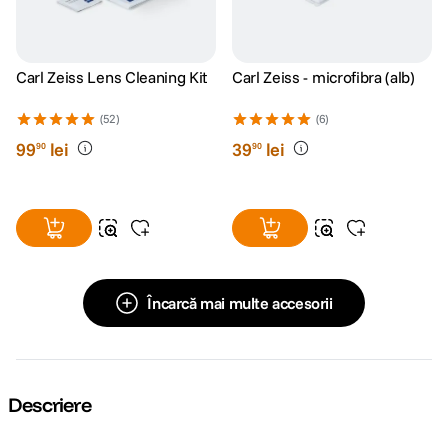
Carl Zeiss Lens Cleaning Kit
Carl Zeiss - microfibra (alb)
(52)
(6)
99
lei
39
lei
90
90
Încarcă mai multe accesorii
Descriere