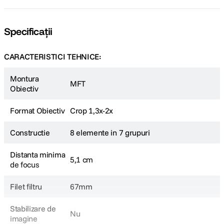
Specificații
CARACTERISTICI TEHNICE:
Montura
MFT
Obiectiv
Format Obiectiv
Crop 1,3x-2x
Constructie
8 elemente in 7 grupuri
Distanta minima
5,1 cm
de focus
Filet filtru
67mm
Stabilizare de
Nu
imagine