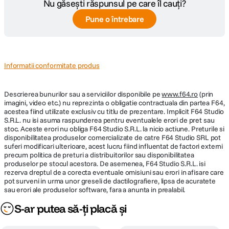
Nu găsești răspunsul pe care îl cauți?
DIMENSIUNE / GREUTATE:
Pune o întrebare
Diametru
72,4 mm
maxim
Lungime
88,9 mm
Informatii conformitate produs
Greutate
594,2 g
Descrierea bunurilor sau a serviciilor disponibile pe
www.f64.ro
(prin
imagini, video etc.) nu reprezinta o obligatie contractuala din partea F64,
acestea fiind utilizate exclusiv cu titlu de prezentare. Implicit F64 Studio
S.R.L. nu isi asuma raspunderea pentru eventualele erori de pret sau
stoc. Aceste erori nu obliga F64 Studio S.R.L. la nicio actiune. Preturile si
disponibilitatea produselor comercializate de catre F64 Studio SRL pot
suferi modificari ulterioare, acest lucru fiind influentat de factori externi
precum politica de preturi a distribuitorilor sau disponibilitatea
produselor pe stocul acestora. De asemenea, F64 Studio S.R.L. isi
rezerva dreptul de a corecta eventuale omisiuni sau erori in afisare care
pot surveni in urma unor greseli de dactilografiere, lipsa de acuratete
sau erori ale produselor software, fara a anunta in prealabil.
S-ar putea să-ți placă și