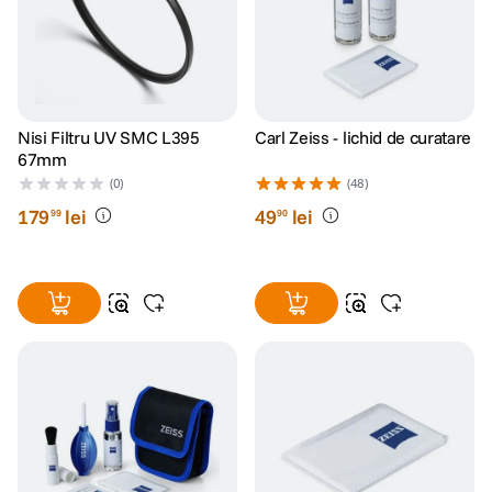
Nisi Filtru UV SMC L395
Carl Zeiss - lichid de curatare
67mm
(0)
(48)
179
lei
49
lei
99
90