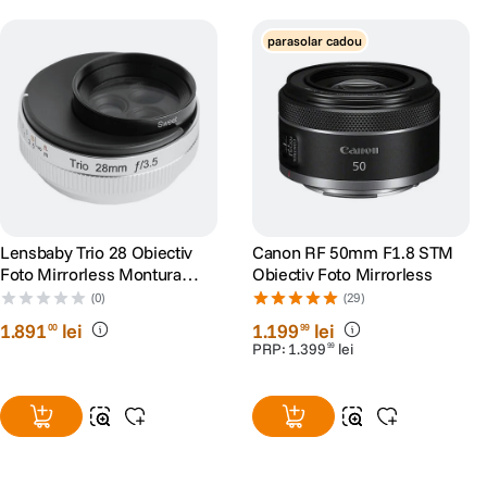
parasolar cadou
Lensbaby Trio 28 Obiectiv
Canon RF 50mm F1.8 STM
Foto Mirrorless Montura
Obiectiv Foto Mirrorless
Sony E (compatibil FF)
(0)
(29)
1
.
891
lei
1
.
199
lei
00
99
PRP:
1
.
399
lei
99