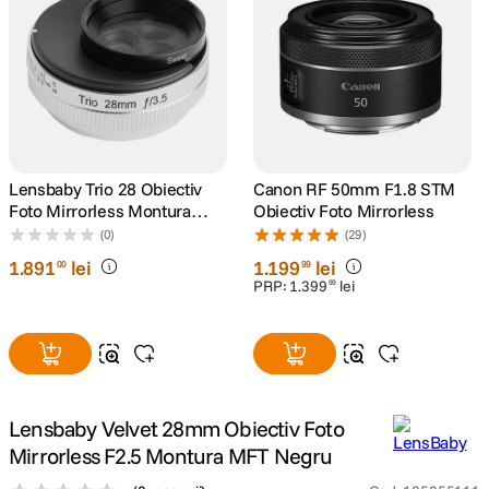
lavaliera
5
.
canon sx740 hs
6
.
card memorie
7
.
Lensbaby Trio 28 Obiectiv
Canon RF 50mm F1.8 STM
sony fx
8
.
Foto Mirrorless Montura
Obiectiv Foto Mirrorless
Sony E (compatibil FF)
(0)
(29)
dji mic mini
9
.
1
.
891
lei
1
.
199
lei
00
99
PRP:
1
.
399
lei
99
dji osmo pocket 4
10
.
Lensbaby Velvet 28mm Obiectiv Foto
Mirrorless F2.5 Montura MFT Negru