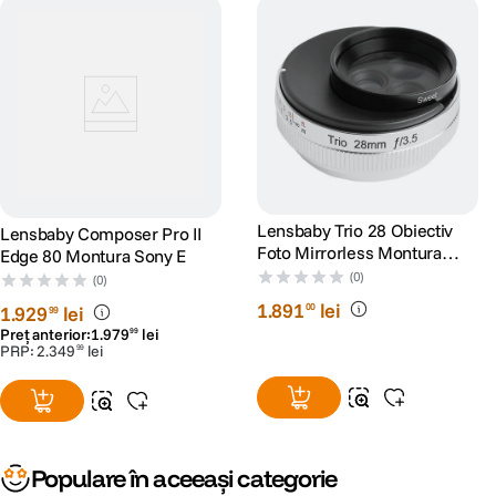
Lensbaby Trio 28 Obiectiv
Lensbaby Composer Pro II
Foto Mirrorless Montura
Edge 80 Montura Sony E
Sony E (compatibil FF)
(0)
(0)
1
.
891
lei
00
1
.
929
lei
99
Preț anterior:
1
.
979
lei
99
PRP:
2
.
349
lei
99
Populare în aceeași categorie