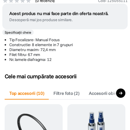
(
0 recenzii
)
Cod
:
125055111
Acest produs nu mai face parte din oferta noastră.
Descoperă mai jos produse similare.
Specificații cheie
Tip Focalizare: Manual Focus
Constructie: 8 elemente in 7 grupuri
Diametru maxim: 72,4 mm
Filet filtru: 67 mm
Nr. lamele diafragma: 12
Cele mai cumpărate accesorii
Top accesorii
(
10
)
Filtre foto
(
2
)
Accesorii obiective f