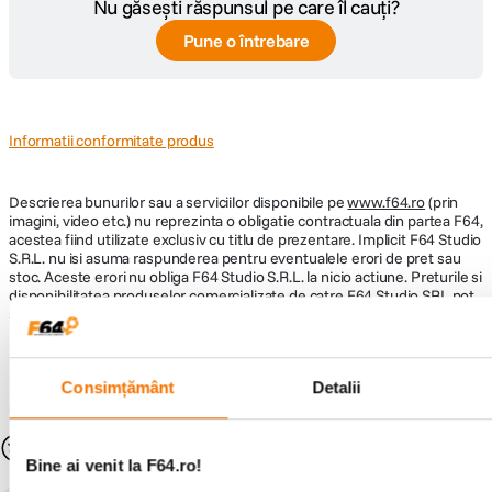
Nu găsești răspunsul pe care îl cauți?
Tip Focalizare
Manual Focus
Pune o întrebare
DIMENSIUNE / GREUTATE:
Diametru
Informatii conformitate produs
76,2 mm
maxim
Descrierea bunurilor sau a serviciilor disponibile pe
Lungime
50 mm
www.f64.ro
(prin
imagini, video etc.) nu reprezinta o obligatie contractuala din partea F64,
acestea fiind utilizate exclusiv cu titlu de prezentare. Implicit F64 Studio
Greutate
132 g
S.R.L. nu isi asuma raspunderea pentru eventualele erori de pret sau
stoc. Aceste erori nu obliga F64 Studio S.R.L. la nicio actiune. Preturile si
disponibilitatea produselor comercializate de catre F64 Studio SRL pot
suferi modificari ulterioare, acest lucru fiind influentat de factori externi
precum politica de preturi a distribuitorilor sau disponibilitatea
produselor pe stocul acestora. De asemenea, F64 Studio S.R.L. isi
rezerva dreptul de a corecta eventuale omisiuni sau erori in afisare care
Consimțământ
Detalii
pot surveni in urma unor greseli de dactilografiere, lipsa de acuratete
sau erori ale produselor software, fara a anunta in prealabil.
S-ar putea să-ți placă și
Bine ai venit la F64.ro!