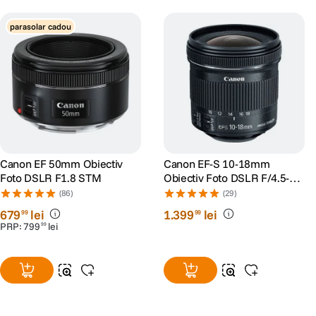
parasolar cadou
Canon EF 50mm Obiectiv
Canon EF-S 10-18mm
Foto DSLR F1.8 STM
Obiectiv Foto DSLR F/4.5-5.6
IS STM
(86)
(29)
679
lei
1
.
399
lei
99
99
PRP:
799
lei
99