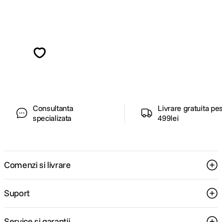
Alatura-te comunitatii creatorilor
Descopera inspiratie, recomandari utile,
ghiduri foto-video si oferte pregatite special
pentru tine.
Consultanta
Livrare gratuita pe
specializata
499lei
Comenzi si livrare
Suport
Service si garantii