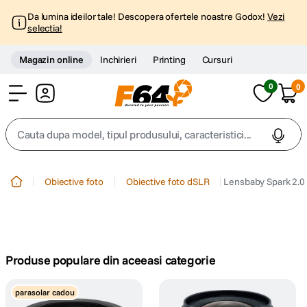
Da lumina ideilor tale! Descopera ofertele noastre Godox!
Vezi
selectia!
Magazin online
Inchirieri
Printing
Cursuri
0
0
Cont
Cauta dupa model, tipul produsului, caracteristici...
Top Cautari
Obiective foto
Obiective foto dSLR
Lensbaby Spark 2.0
canon g7x
1
.
trepied
2
.
Produse populare din aceeasi categorie
trepied telefon
3
.
parasolar cadou
peak design
4
.