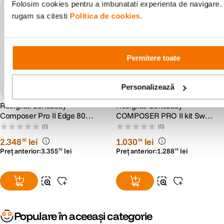
Folosim cookies pentru a imbunatati experienta de navigare. P
Resigilat
Resigilat
rugam sa citesti
Politica de cookies.
Permitere toate
Personalizează
Resigilat: Lensbaby
Resigilat: Lensbaby
Composer Pro II Edge 80
COMPOSER PRO II kit Sweet
Montura Canon EF -
50 Sony A - RS125030400-1
(0)
(0)
RS125030404-1
2
.
348
lei
1
.
030
lei
50
54
Preț anterior:
3
.
355
lei
Preț anterior:
1
.
288
lei
00
18
Populare în aceeași categorie