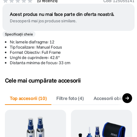
(
0 recenzii
)
Cod
:
125055141
Acest produs nu mai face parte din oferta noastră.
Descoperă mai jos produse similare.
Specificații cheie
Nr. lamele diafragma: 12
Tip focalizare: Manual Focus
Format Obiectiv: Full Frame
Unghi de cuprindere: 42.6°
Distanta minima de focus: 33 cm
Cele mai cumpărate accesorii
Top accesorii
(
10
)
Filtre foto
(
4
)
Accesorii obiective f