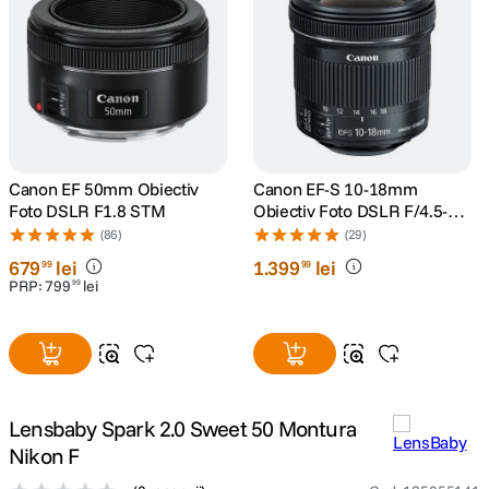
lavaliera
5
.
canon sx740 hs
6
.
card memorie
7
.
Canon EF 50mm Obiectiv
Canon EF-S 10-18mm
sony fx
8
.
Foto DSLR F1.8 STM
Obiectiv Foto DSLR F/4.5-5.6
IS STM
(86)
(29)
dji mic mini
9
.
679
lei
1
.
399
lei
99
99
PRP:
799
lei
99
dji osmo pocket 4
10
.
Lensbaby Spark 2.0 Sweet 50 Montura
Nikon F