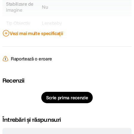
Stabilizare de
Nu
imagine
Tip Obiectiv
Lensbaby
Vezi mai multe specificații
Obiectiv Fix /
Fix
Zoom
Focala Fixa
50mm
Raportează o eroare
Unghi de
42,6 °
cuprindere
Recenzii
Nr. lamele
12
diafragma
Scrie prima recenzie
Diafragma
f/2.5
Maxima
Întrebări și răspunsuri
Plaja diafragme
f / 2,5 - f / 22