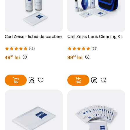
Carl Zeiss - lichid de curatare
Carl Zeiss Lens Cleaning Kit
(48)
(52)
49
lei
99
lei
90
90