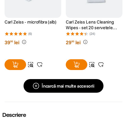
Carl Zeiss - microfibra (alb)
Carl Zeiss Lens Cleaning
Wipes - set 20 servetele
umede
(6)
(24)
39
lei
29
lei
90
90
Încarcă mai multe accesorii
Descriere