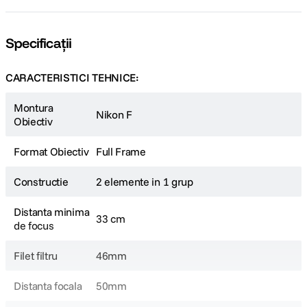
Specificații
CARACTERISTICI TEHNICE:
Montura
Nikon F
Obiectiv
Format Obiectiv
Full Frame
Constructie
2 elemente in 1 grup
Distanta minima
33 cm
de focus
Filet filtru
46mm
Distanta focala
50mm