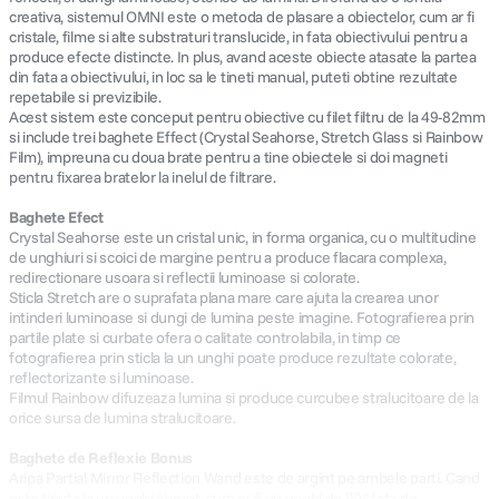
creativa, sistemul OMNI este o metoda de plasare a obiectelor, cum ar fi
cristale, filme si alte substraturi translucide, in fata obiectivului pentru a
produce efecte distincte. In plus, avand aceste obiecte atasate la partea
din fata a obiectivului, in loc sa le tineti manual, puteti obtine rezultate
repetabile si previzibile.
Acest sistem este conceput pentru obiective cu filet filtru de la 49-82mm
si include trei baghete Effect (Crystal Seahorse, Stretch Glass si Rainbow
Film), impreuna cu doua brate pentru a tine obiectele si doi magneti
pentru fixarea bratelor la inelul de filtrare.
Baghete Efect
Crystal Seahorse este un cristal unic, in forma organica, cu o multitudine
de unghiuri si scoici de margine pentru a produce flacara complexa,
redirectionare usoara si reflectii luminoase si colorate.
Sticla Stretch are o suprafata plana mare care ajuta la crearea unor
intinderi luminoase si dungi de lumina peste imagine. Fotografierea prin
partile plate si curbate ofera o calitate controlabila, in timp ce
fotografierea prin sticla la un unghi poate produce rezultate colorate,
reflectorizante si luminoase.
Filmul Rainbow difuzeaza lumina si produce curcubee stralucitoare de la
orice sursa de lumina stralucitoare.
Baghete de Reflexie Bonus
Aripa Partial Mirror Reflection Wand este de argint pe ambele parti. Cand
este tinuta la un unghi abrupt, cum ar fi un unghi de 90° fata de