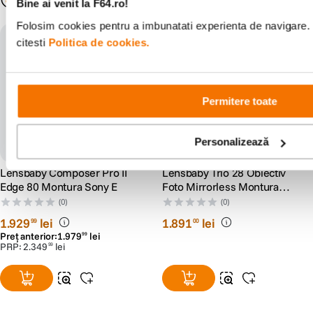
Bine ai venit la F64.ro!
Folosim cookies pentru a imbunatati experienta de navigare. 
citesti
Politica de cookies.
Permitere toate
Personalizează
Lensbaby Composer Pro II
Lensbaby Trio 28 Obiectiv
Edge 80 Montura Sony E
Foto Mirrorless Montura
Sony E (compatibil FF)
(0)
(0)
1
.
929
lei
1
.
891
lei
99
00
Preț anterior:
1
.
979
lei
99
PRP:
2
.
349
lei
99