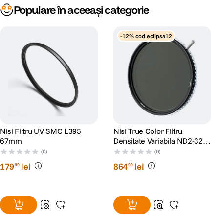
Populare în aceeași categorie
-12% cod eclipsa12
Nisi Filtru UV SMC L395
Nisi True Color Filtru
67mm
Densitate Variabila ND2-32
67mm
(0)
(0)
179
lei
864
lei
99
99