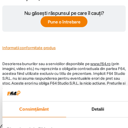
Nu găsești răspunsul pe care îl cauți?
Pune o întrebare
Informatii conformitate produs
Descrierea bunurilor sau a serviciilor disponibile pe
www.f64.ro
(prin
imagini, video etc.) nu reprezinta o obligatie contractuala din partea F64,
acestea fiind utilizate exclusiv cu titlu de prezentare. Implicit F64 Studio
S.R.L. nu isi asuma raspunderea pentru eventualele erori de pret sau
stoc. Aceste erori nu obliga F64 Studio S.R.L. la nicio actiune. Preturile si
disponibilitatea produselor comercializate de catre F64 Studio SRL pot
suferi modificari ulterioare, acest lucru fiind influentat de factori externi
precum politica de preturi a distribuitorilor sau disponibilitatea
produselor pe stocul acestora. De asemenea, F64 Studio S.R.L. isi
rezerva dreptul de a corecta eventuale omisiuni sau erori in afisare care
Consimțământ
Detalii
pot surveni in urma unor greseli de dactilografiere, lipsa de acuratete
sau erori ale produselor software, fara a anunta in prealabil.
S-ar putea să-ți placă și