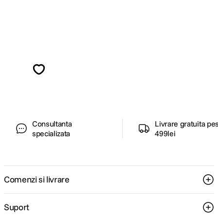
Alatura-te comunitatii creatorilor
Descopera inspiratie, recomandari utile,
ghiduri foto-video si oferte pregatite special
pentru tine.
Consultanta
Livrare gratuita pe
specializata
499lei
Comenzi si livrare
Suport