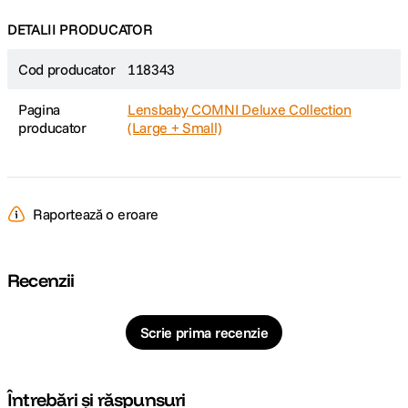
Atat un brat lung, cat si un brat scurt sunt incluse pentru o pozitionare mai
flexibila a baghetelor.
DETALII PRODUCATOR
O husa eleganta tine si protejeaza sistemul OMNI Creative Filter atunci
cand nu este utilizat.
Cod producator
118343
Pagina
Lensbaby COMNI Deluxe Collection
producator
(Large + Small)
Raportează o eroare
Recenzii
Scrie prima recenzie
Întrebări și răspunsuri