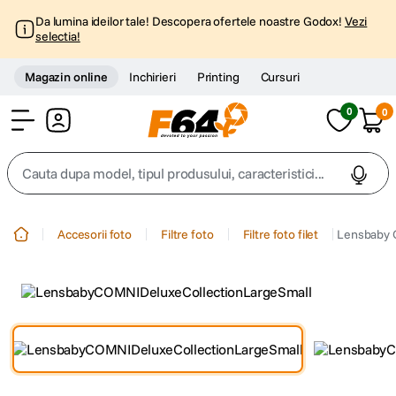
Da lumina ideilor tale! Descopera ofertele noastre Godox!
Vezi
selectia!
Magazin online
Inchirieri
Printing
Cursuri
0
0
Cont
Cauta dupa model, tipul produsului, caracteristici...
Top Cautari
Accesorii foto
Filtre foto
Filtre foto filet
Lensbaby O
canon g7x
1
.
trepied
2
.
trepied telefon
3
.
peak design
4
.