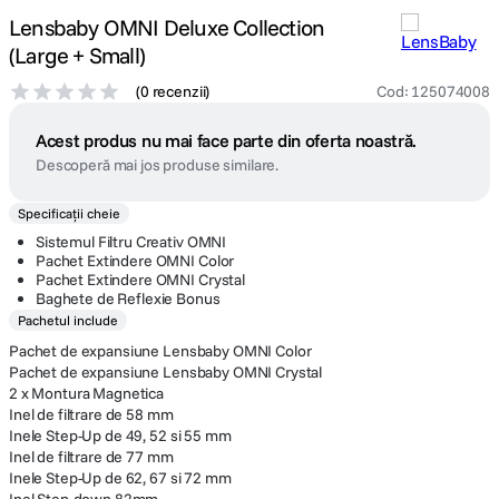
Lensbaby OMNI Deluxe Collection
(Large + Small)
(
0 recenzii
)
Cod
:
125074008
Acest produs nu mai face parte din oferta noastră.
Descoperă mai jos produse similare.
Specificații cheie
Sistemul Filtru Creativ OMNI
Pachet Extindere OMNI Color
Pachet Extindere OMNI Crystal
Baghete de Reflexie Bonus
Pachetul include
Pachet de expansiune Lensbaby OMNI Color
Pachet de expansiune Lensbaby OMNI Crystal
2 x Montura Magnetica
Inel de filtrare de 58 mm
Inele Step-Up de 49, 52 si 55 mm
Inel de filtrare de 77 mm
Inele Step-Up de 62, 67 si 72 mm