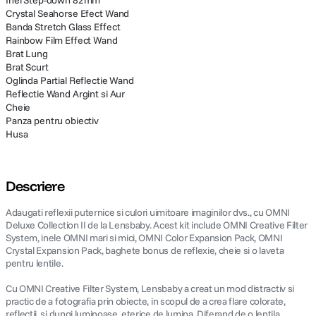
Inel Step-down 82mm
Crystal Seahorse Efect Wand
Banda Stretch Glass Effect
Rainbow Film Effect Wand
Brat Lung
Brat Scurt
Oglinda Partial Reflectie Wand
Reflectie Wand Argint si Aur
Cheie
Panza pentru obiectiv
Husa
Descriere
Adaugati reflexii puternice si culori uimitoare imaginilor dvs., cu OMNI
Deluxe Collection II de la Lensbaby. Acest kit include OMNI Creative Filter
System, inele OMNI mari si mici, OMNI Color Expansion Pack, OMNI
Crystal Expansion Pack, baghete bonus de reflexie, cheie si o laveta
pentru lentile.
Cu OMNI Creative Filter System, Lensbaby a creat un mod distractiv si
practic de a fotografia prin obiecte, in scopul de a crea flare colorate,
reflectii, si dungi luminoase, eterice de lumina. Diferand de o lentila