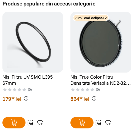
Produse populare din aceeasi categorie
canon sx740 hs
5
.
-12% cod eclipsa12
lavaliera
6
.
sony fx
7
.
card memorie
8
.
dji mic mini
9
.
Nisi Filtru UV SMC L395
Nisi True Color Filtru
67mm
Densitate Variabila ND2-32
dji osmo
10
.
67mm
(0)
(0)
179
lei
864
lei
99
99