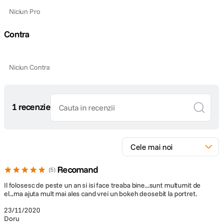
Niciun Pro
DETALII PRODUCATOR
Contra
Cod producator
474077
Pagina
Lensbaby Composer Pro II Edge 35
Niciun Contra
producator
1 recenzie
Recomand
5
Il folosesc de peste un an si isi face treaba bine...sunt multumit de
el...ma ajuta mult mai ales cand vrei un bokeh deosebit la portret.
23/11/2020
Doru