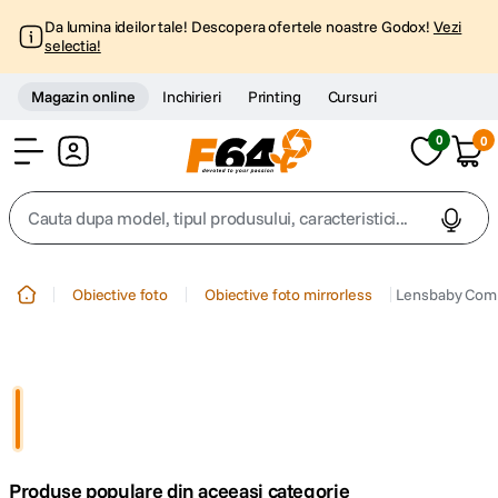
Da lumina ideilor tale! Descopera ofertele noastre Godox!
Vezi
selectia!
Magazin online
Inchirieri
Printing
Cursuri
0
0
Cont
Cauta dupa model, tipul produsului, caracteristici...
Top Cautari
Obiective foto
Obiective foto mirrorless
Lensbaby Comp
canon g7x
1
.
trepied
2
.
trepied telefon
3
.
Produse populare din aceeasi categorie
peak design
4
.