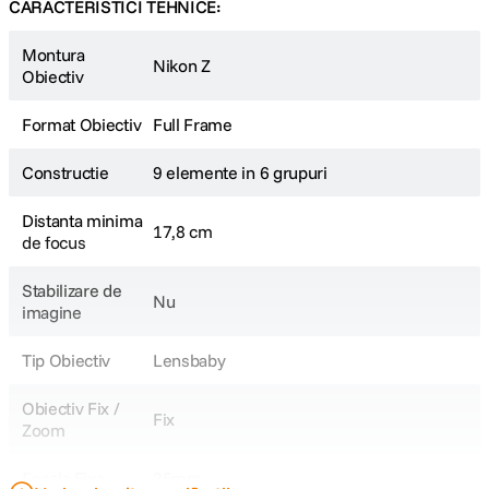
CARACTERISTICI TEHNICE:
Montura
Nikon Z
Obiectiv
Format Obiectiv
Full Frame
Constructie
9 elemente in 6 grupuri
Distanta minima
17,8 cm
de focus
Stabilizare de
Nu
imagine
Tip Obiectiv
Lensbaby
Obiectiv Fix /
Fix
Zoom
Focala Fixa
35mm