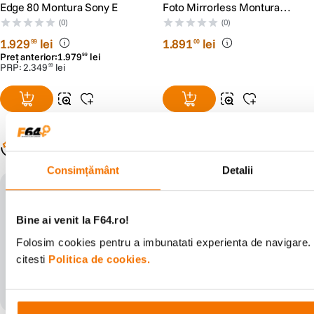
Edge 80 Montura Sony E
Foto Mirrorless Montura
Sony E (compatibil FF)
(0)
(0)
1
.
929
lei
1
.
891
lei
99
00
Preț anterior:
1
.
979
lei
99
PRP:
2
.
349
lei
99
Populare în aceeași categorie
Consimțământ
Detalii
parasolar cadou
Bine ai venit la F64.ro!
Folosim cookies pentru a imbunatati experienta de navigare. 
citesti
Politica de cookies.