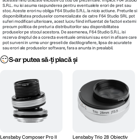
acestea fiind utilizate exclusiv cu titlu de prezentare. Implicit F64 Studio
S.R.L. nu isi asuma raspunderea pentru eventualele erori de pret sau
stoc. Aceste erori nu obliga F64 Studio S.R.L. la nicio actiune. Preturile si
disponibilitatea produselor comercializate de catre F64 Studio SRL pot
suferi modificari ulterioare, acest lucru fiind influentat de factori externi
precum politica de preturi a distribuitorilor sau disponibilitatea
produselor pe stocul acestora. De asemenea, F64 Studio S.R.L. isi
rezerva dreptul de a corecta eventuale omisiuni sau erori in afisare care
pot surveni in urma unor greseli de dactilografiere, lipsa de acuratete
sau erori ale produselor software, fara a anunta in prealabil.
S-ar putea să-ți placă și
Lensbaby Composer Pro II
Lensbaby Trio 28 Obiectiv