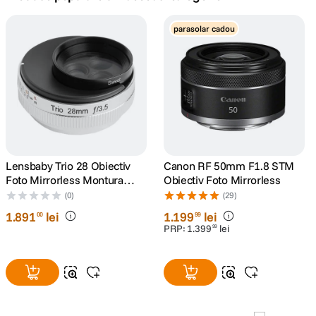
canon sx740 hs
parasolar cadou
5
.
lavaliera
6
.
sony fx
7
.
card memorie
8
.
dji mic mini
Lensbaby Trio 28 Obiectiv
Canon RF 50mm F1.8 STM
9
.
Foto Mirrorless Montura
Obiectiv Foto Mirrorless
Sony E (compatibil FF)
(0)
(29)
dji osmo
10
.
1
.
891
lei
1
.
199
lei
00
99
PRP:
1
.
399
lei
99