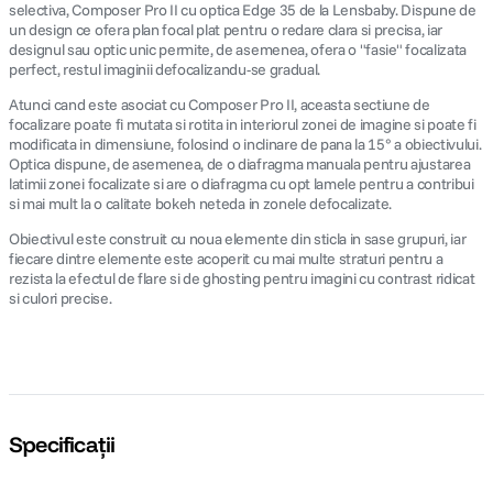
selectiva, Composer Pro II cu optica Edge 35 de la Lensbaby. Dispune de
un design ce ofera plan focal plat pentru o redare clara si precisa, iar
designul sau optic unic permite, de asemenea, ofera o "fasie" focalizata
perfect, restul imaginii defocalizandu-se gradual.
Atunci cand este asociat cu Composer Pro II, aceasta sectiune de
focalizare poate fi mutata si rotita in interiorul zonei de imagine si poate fi
modificata in dimensiune, folosind o inclinare de pana la 15° a obiectivului.
Optica dispune, de asemenea, de o diafragma manuala pentru ajustarea
latimii zonei focalizate si are o diafragma cu opt lamele pentru a contribui
si mai mult la o calitate bokeh neteda in zonele defocalizate.
Obiectivul este construit cu noua elemente din sticla in sase grupuri, iar
fiecare dintre elemente este acoperit cu mai multe straturi pentru a
rezista la efectul de flare si de ghosting pentru imagini cu contrast ridicat
si culori precise.
Specificații