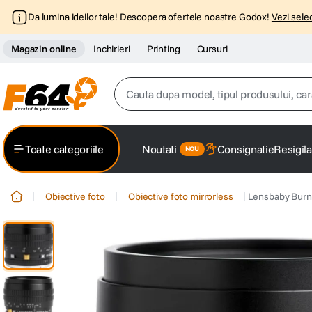
Da lumina ideilor tale! Descopera ofertele noastre Godox!
Vezi selec
Magazin online
Inchirieri
Printing
Cursuri
Cauta dupa model, tipul produsului, caracter
Top Cautari
Toate categoriile
Noutati
Consignatie
Resigila
canon g7x
1
.
Obiective foto
Obiective foto mirrorless
Lensbaby Burns
trepied
2
.
trepied telefon
3
.
peak design
4
.
lavaliera
5
.