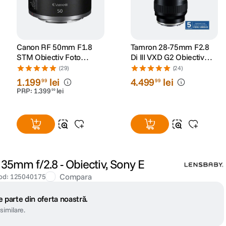
Canon RF 50mm F1.8
Tamron 28-75mm F2.8
STM Obiectiv Foto
Di III VXD G2 Obiectiv
Mirrorless
Foto Mirrorless Sony E
(29)
(24)
1
.
199
lei
4
.
499
lei
99
99
PRP:
1
.
399
lei
99
35mm f/2.8 - Obiectiv, Sony E
Compara
od
:
125040175
 parte din oferta noastră.
similare.