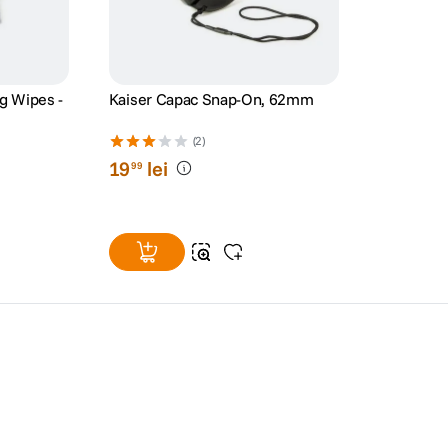
g Wipes -
Kaiser Capac Snap-On, 62mm
e
(2)
19
lei
99