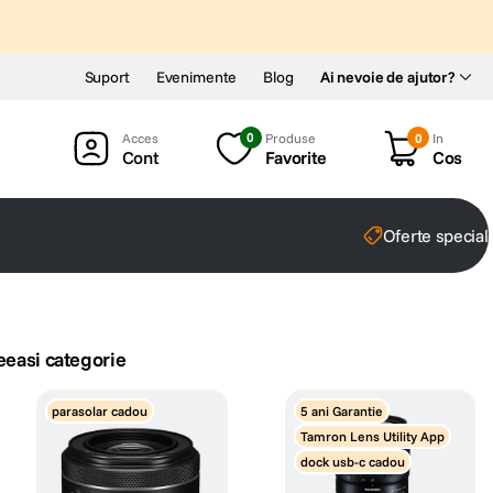
Suport
Evenimente
Blog
Ai nevoie de ajutor?
0
Produse
0
In
Cont
Favorite
Cos
Oferte special
eeasi categorie
parasolar cadou
5 ani Garantie
Tamron Lens Utility App
dock usb-c cadou