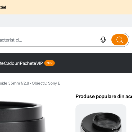
tia!
istici...
te
Cadouri
Pachete
VIP
ide 35mm f/2.8 - Obiectiv, Sony E
Produse populare din ac