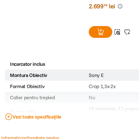
2
.
699
lei
99
Incarcator inclus
Montura Obiectiv
Sony E
Format Obiectiv
Crop 1,3x-2x
Colier pentru trepied
Nu
16 elemente, 12 grupur
Constructie
Vezi toate specificațiile
Distanta minima de focus
0.45 m
Filet filtru
72mm
Informatii conformitate produs