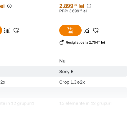
lei
2
.
899
lei
99
PRP:
3
.
699
lei
99
Resigilat
de la
2
.
754
lei
99
Nu
Sony E
-2x
Crop 1,3x-2x
te in 12 grupuri1
13 elemente in 12 grupuri
sferic2 elemente ED
0.20m (AF), 0.17m (MF)
55mm