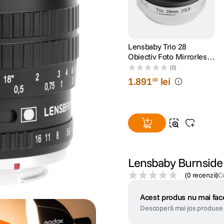
Lensbaby Trio 28
Obiectiv Foto Mirrorless
Montura Sony E
(0)
(compatibil FF)
1
.
891
lei
00
Lensbaby Burnside 
(
0 recenzii
)
C
Acest produs nu mai face
Descoperă mai jos produse 