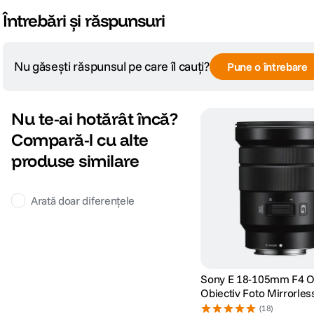
Întrebări și răspunsuri
Nu găsești răspunsul pe care îl cauți?
Pune o întrebare
Nu te-ai hotărât încă?
Compară-l cu alte
produse similare
Arată doar diferențele
Sony E 18-105mm F4 
Obiectiv Foto Mirrorles
(18)