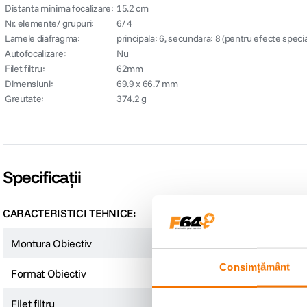
Distanta minima focalizare:
15.2 cm
Nr. elemente/ grupuri:
6/ 4
Lamele diafragma:
principala: 6, secundara: 8 (pentru efecte specia
Autofocalizare:
Nu
Filet filtru:
62mm
Dimensiuni:
69.9 x 66.7 mm
Greutate:
374.2 g
Specificații
CARACTERISTICI TEHNICE:
Montura Obiectiv
Sony E
Consimțământ
Format Obiectiv
Full Frame
Filet filtru
62mm