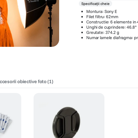
Specificații cheie
Montura: Sony E
Filet filtru: 62mm
Constructie: 6 elemente in 
Unghi de cuprindere: 46.8°
Greutate: 374.2 g
Numar lamele diafragma: pri
ccesorii obiective foto
(
1
)