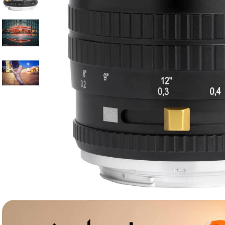
canon sx740 hs
6
.
card memorie
7
.
sony fx
8
.
dji mic mini
9
.
dji osmo pocket 4
10
.