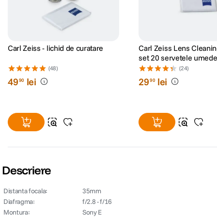
Carl Zeiss - lichid de curatare
Carl Zeiss Lens Cleanin
set 20 servetele umed
(48)
(24)
49
lei
29
lei
90
90
Descriere
Distanta focala:
35mm
Diafragma:
f/2.8 - f/16
Montura:
Sony E