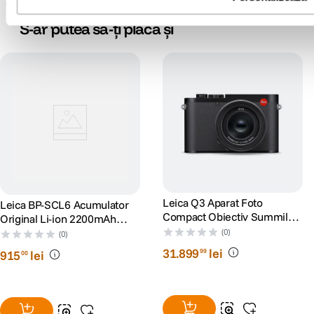
sau erori ale produselor software, fara a anunta in prealabil.
S-ar putea să-ți placă și
STOCARE:
Memorie
16GB
interna
Tip Card
SD
Memorie
CONECTIVITATE & PORTURI:
WiFi
Da
Leica Q3 Aparat Foto
Leica BP-SCL6 Acumulator
Compact Obiectiv Summilux
Original Li-ion 2200mAh
28 f/1.7 ASPH
Interfata
8.4V pentru Leica Q3/Q2
(0)
(0)
1x Micro-USB
computer
31
.
899
lei
99
915
lei
00
ALTE CARACTERISTICI: