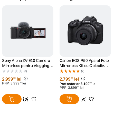
canon sx740 hs
5
.
lavaliera
6
.
card memorie
7
.
ulanzi
8
.
insta 360
Sony Alpha ZV-E10 Camera
Canon EOS R50 Aparat Foto
9
.
Mirrorless pentru Vlogging
Mirrorless Kit cu Obiectiv
4K Kit cu Obiectiv 16-50mm
RF-S 18-45mm F4.5-6.3 IS
(0)
(2)
godox
10
.
mk2
STM Negru
2
.
999
lei
2
.
799
lei
99
99
PRP:
3
.
999
lei
99
Preț anterior:
3
.
199
lei
99
PRP:
3
.
899
lei
99