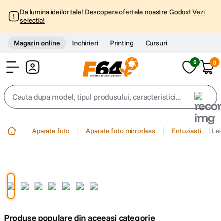
Da lumina ideilor tale! Descopera ofertele noastre Godox!
Vezi
selectia!
Magazin online
Inchirieri
Printing
Cursuri
0
0
Cont
Cauta dupa model, tipul produsului, caracteristici...
Top Cautari
Aparate foto
Aparate foto mirrorless
Entuziasti
Lei
canon g7x
1
.
trepied
2
.
trepied telefon
3
.
Produse populare din aceeasi categorie
peak design
4
.