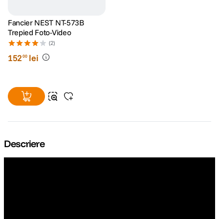
Fancier NEST NT-573B
Trepied Foto-Video
(2)
152
lei
00
Descriere