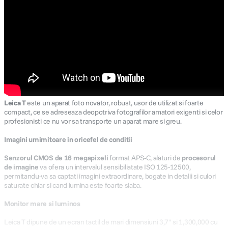
Leica T
este un aparat foto novator, robust, usor de utilizat si foarte
compact, ce se adreseaza deopotriva fotografilor amatori exigenti si celor
profesionisti ce nu vor sa transporte un aparat mare si greu.
Imagini umimitoare in oricefel de conditii
Senzorul CMOS de 16 megapixeli
format APS-C, alaturi de
procesorul
de imagine
va ofera un intervalul sensibiliatate ISO 125-12500,
permitandu-va sa captati imagini extraordinare, bogate in detalii si culori
saturate chiar si cand lumina este foarte slaba.
Monitor mare si luminos
Leica T dipune de un ecran tactil de mari dimensiuni 3,7" si 1,300,000 cu