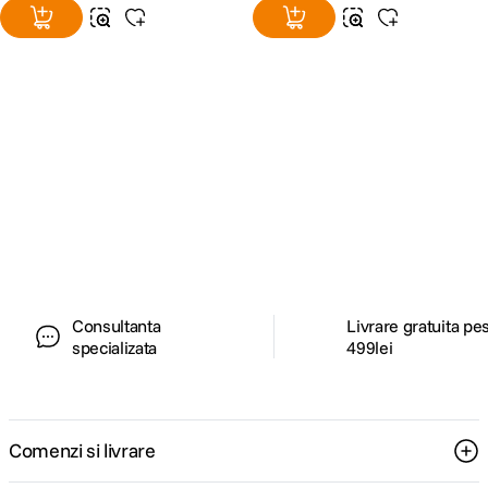
Alatura-te comunitatii creatorilor
Descopera inspiratie, recomandari utile,
ghiduri foto-video si oferte pregatite special
pentru tine.
Consultanta
Livrare gratuita pe
specializata
499lei
Comenzi si livrare