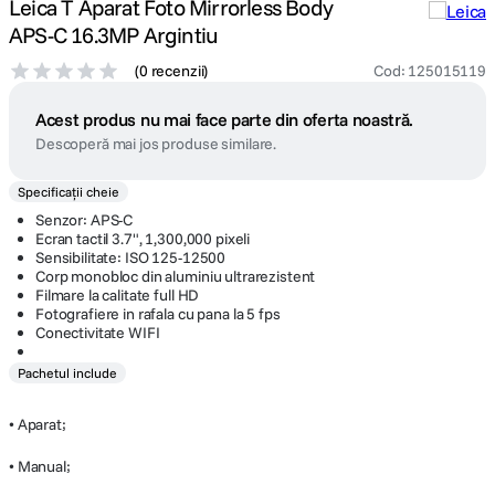
Leica T Aparat Foto Mirrorless Body
APS-C 16.3MP Argintiu
(
0 recenzii
)
Cod
:
125015119
Acest produs nu mai face parte din oferta noastră.
Descoperă mai jos produse similare.
Specificații cheie
Senzor: APS-C
Ecran tactil 3.7", 1,300,000 pixeli
Sensibilitate: ISO 125-12500
Corp monobloc din aluminiu ultrarezistent
Filmare la calitate full HD
Fotografiere in rafala cu pana la 5 fps
Conectivitate WIFI
Pachetul include
• Aparat;
• Manual;