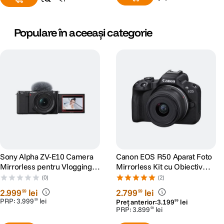
Mod alimentare
1 x BC-DC 13 Acumulator reincarcabil
Model
Populare în aceeași categorie
acumulator
BP-DC13
compatibil
DIMENSIUNE / GREUTATE:
Dimensiuni
134.6 x 68.6 x 33.0 mm
Greutate
384 g
Sony Alpha ZV-E10 Camera
Canon EOS R50 Aparat Foto
Mirrorless pentru Vlogging
Mirrorless Kit cu Obiectiv
4K Kit cu Obiectiv 16-50mm
RF-S 18-45mm F4.5-6.3 IS
(0)
(2)
mk2
STM Negru
2
.
999
lei
2
.
799
lei
99
99
PRP:
3
.
999
lei
99
Preț anterior:
3
.
199
lei
99
PRP:
3
.
899
lei
99