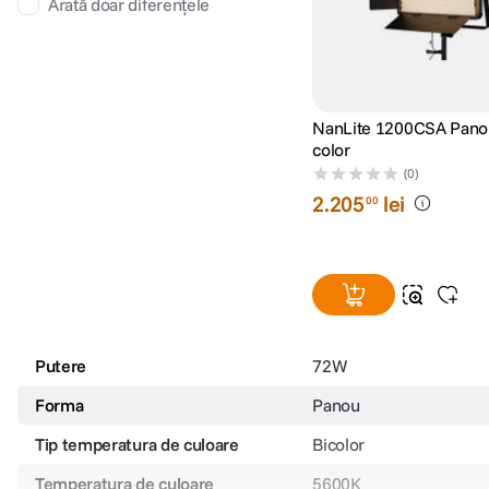
Arată doar diferențele
NanLite 1200CSA Panou
color
(0)
2
.
205
lei
00
Putere
72W
Forma
Panou
Tip temperatura de culoare
Bicolor
Temperatura de culoare
5600K