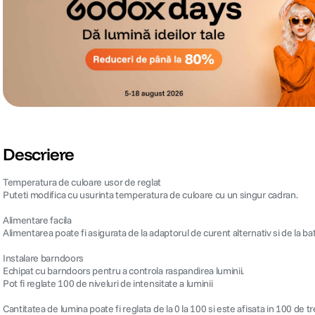
Descriere
Temperatura de culoare usor de reglat
Puteti modifica cu usurinta temperatura de culoare cu un singur cadran.
Alimentare facila
Alimentarea poate fi asigurata de la adaptorul de curent alternativ si de la bate
Instalare barndoors
Echipat cu barndoors pentru a controla raspandirea luminii.
Pot fi reglate 100 de niveluri de intensitate a luminii
Cantitatea de lumina poate fi reglata de la 0 la 100 si este afisata in 100 de tr