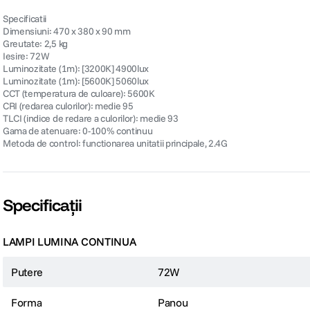
Specificatii
Dimensiuni: 470 x 380 x 90 mm
Greutate: 2,5 kg
Iesire: 72W
Luminozitate (1m): [3200K] 4900lux
Luminozitate (1m): [5600K] 5060lux
CCT (temperatura de culoare): 5600K
CRI (redarea culorilor): medie 95
TLCI (indice de redare a culorilor): medie 93
Gama de atenuare: 0-100% continuu
Metoda de control: functionarea unitatii principale, 2.4G
Specificații
LAMPI LUMINA CONTINUA
Putere
72W
Forma
Panou