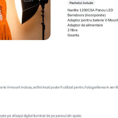
Pachetul include
Nanlite 1200CSA Panou LED
Barndoors (incorporate)
Adaptor pentru baterie V-Mount
Adaptor de alimentare
3 filtre
Geanta
ria V-mount inclusa, astfel incat poate fi utilizat pentru fotografierea in aer li
epte pe afisajul digital iluminat de pe panoul din spate.