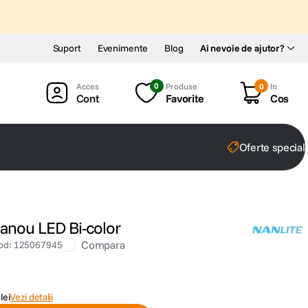
Suport
Evenimente
Blog
Ai nevoie de ajutor?
0
Produse
0
In
Cont
Favorite
Cos
Oferte special
anou LED Bi-color
Compara
od
:
125067945
lei
Vezi detalii