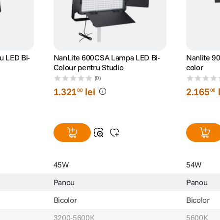
 LED Bi-
NanLite 600CSA Lampa LED Bi-
Nanlite 9
Colour pentru Studio
color
(0)
1
.
321
lei
2
.
165
00
00
45W
54W
Panou
Panou
Bicolor
Bicolor
3200-5600K
5600K