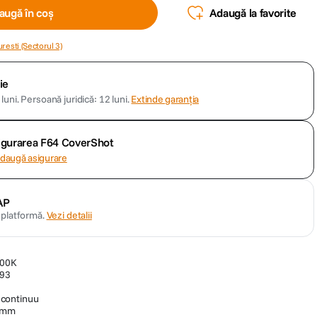
augă în coș
Adaugă la favorite
resti (Sectorul 3)
ie
luni.
Persoană juridică: 12 luni.
Extinde garanția
sigurarea F64 CoverShot
daugă asigurare
AP
n platformă.
Vezi detalii
600K
 93
 continuu
0 mm