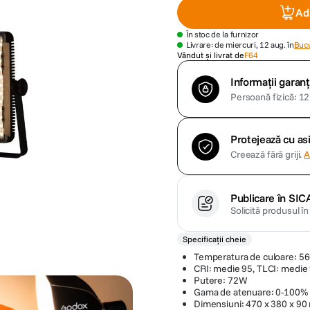
Ad
În stoc de la furnizor
Livrare: de miercuri, 12 aug. în
Bucu
Vândut și livrat de
F64
Informații garanț
Persoană fizică: 12 
Protejează cu a
Creează fără griji.
A
Publicare în SIC
Solicită produsul î
Specificații cheie
Temperatura de culoare: 5
CRI: medie 95, TLCI: medie
Putere: 72W
Gama de atenuare: 0-100%
Dimensiuni: 470 x 380 x 9