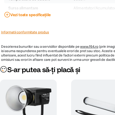
Sursa alimentare
Alimentator/Acumulato
Vezi toate specificațiile
CRI
Peste 95
N/A
Montura acumulator/baterie
Informatii conformitate produs
Montura accesorii
N/A
Descrierea bunurilor sau a serviciilor disponibile pe
www.f64.ro
(prin imagi
Cod producator
43435
isi asuma raspunderea pentru eventualele erori de pret sau stoc. Aceste ero
ulterioare, acest lucru fiind influentat de factori externi precum politica 
PRP
2205
omisiuni sau erori in afisare care pot surveni in urma unor greseli de dactil
S-ar putea să-ți placă și