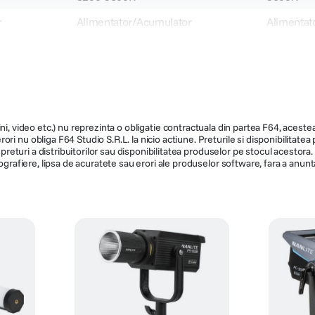
r
Alimentator/Acumulator
Alimentat
Peste 95
Peste 95
Alimentare AC/Acumulator V-
N/A
Mount
N/A
N/A
ni, video etc.) nu reprezinta o obligatie contractuala din partea F64, acestea 
41974
42705
ri nu obliga F64 Studio S.R.L. la nicio actiune. Preturile si disponibilitate
de preturi a distribuitorilor sau disponibilitatea produselor pe stocul acesto
1321
2165
ografiere, lipsa de acuratete sau erori ale produselor software, fara a anunta