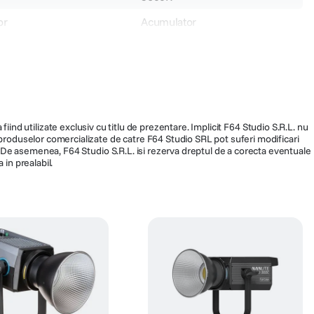
or
Acumulator
Peste 95
N/A
N/A
fiind utilizate exclusiv cu titlu de prezentare. Implicit F64 Studio S.R.L. nu
43070
a produselor comercializate de catre F64 Studio SRL pot suferi modificari
ra. De asemenea, F64 Studio S.R.L. isi rezerva dreptul de a corecta eventuale
 in prealabil.