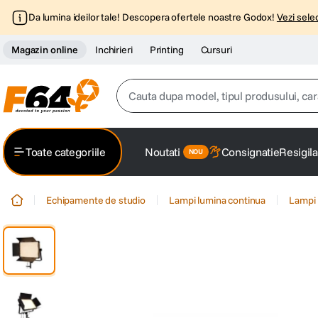
Da lumina ideilor tale! Descopera ofertele noastre Godox!
Vezi selec
Magazin online
Inchirieri
Printing
Cursuri
Cauta dupa model, tipul produsului, caracter
Top Cautari
Toate categoriile
Noutati
Consignatie
Resigila
canon g7x
1
.
Echipamente de studio
Lampi lumina continua
Lampi 
trepied
2
.
trepied telefon
3
.
peak design
4
.
canon sx740 hs
5
.