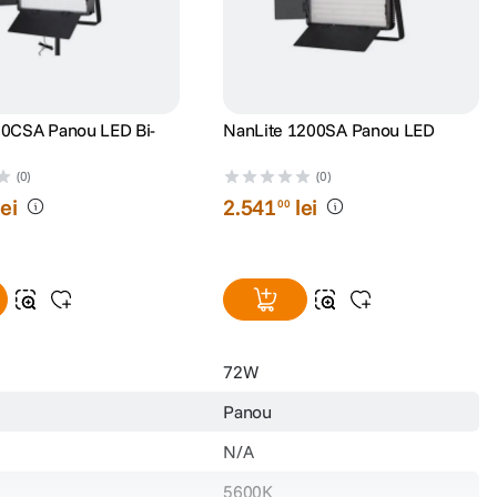
00CSA Panou LED Bi-
NanLite 1200SA Panou LED
(0)
(0)
lei
2
.
541
lei
00
72W
Panou
N/A
5600K