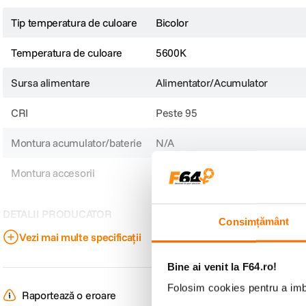
Tip temperatura de culoare
Bicolor
Temperatura de culoare
5600K
Sursa alimentare
Alimentator/Acumulator
CRI
Peste 95
Montura acumulator/baterie
N/A
Montura accesorii
N/A
DETALII PRODUCATOR
Consimțământ
Vezi mai multe specificații
Cod producator
43435
Bine ai venit la F64.ro!
Folosim cookies pentru a imbu
Raportează o eroare