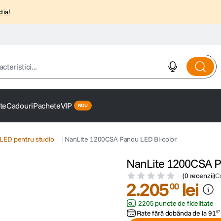
tia!
istici...
te
Cadouri
Pachete
VIP
LED pentru studio
NanLite 1200CSA Panou LED Bi-color
NanLite 1200CSA P
(
0 recenzii
)
C
2
.
205
lei
00
2205 puncte de fidelitate
Rate fără dobânda de la
91
87