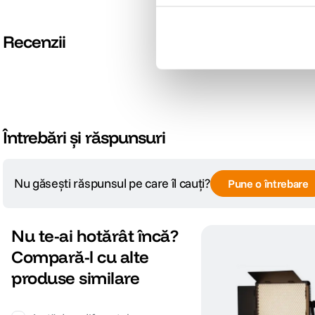
Recenzii
Întrebări și răspunsuri
Nu găsești răspunsul pe care îl cauți?
Pune o întrebare
Nu te-ai hotărât încă?
Compară-l cu alte
produse similare