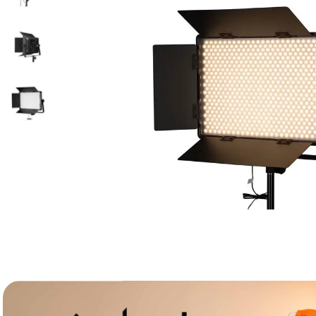
lavaliera
6
.
sony fx
7
.
card memorie
8
.
dji mic mini
9
.
dji osmo
10
.