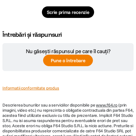
Nr. lamele
9
Scrie prima recenzie
diafragma
Diafragma
f/4.5
Întrebări și răspunsuri
Maxima
Plaja diafragme
f/4.5 - f/32
Nu găsești răspunsul pe care îl cauți?
Tip Focalizare
Manual Focus
Pune o întrebare
Parasolar inclus
Nu
Design compact si intuitiv
Informatii conformitate produs
DIMENSIUNE / GREUTATE:
Surprinzator de mic si usor, acest obiectiv cantareste putin peste 500 g si
are o lungime de doar 13,5 cm, fiind o optiune portabila si convenabila
Descrierea bunurilor sau a serviciilor disponibile pe
Diametru
www.f64.ro
(prin
pentru o varietate de aplicatii foto-video.
67.6 mm
imagini, video etc.) nu reprezinta o obligatie contractuala din partea F64,
maxim
acestea fiind utilizate exclusiv cu titlu de prezentare. Implicit F64 Studio
S.R.L. nu isi asuma raspunderea pentru eventualele erori de pret sau
Lungime
134.4 mm
stoc. Aceste erori nu obliga F64 Studio S.R.L. la nicio actiune. Preturile si
Un buton de functie programabil, amplasat pe lateral, poate fi utilizat
disponibilitatea produselor comercializate de catre F64 Studio SRL pot
pentru a controla diverse setari de expunere si functii ale camerei.