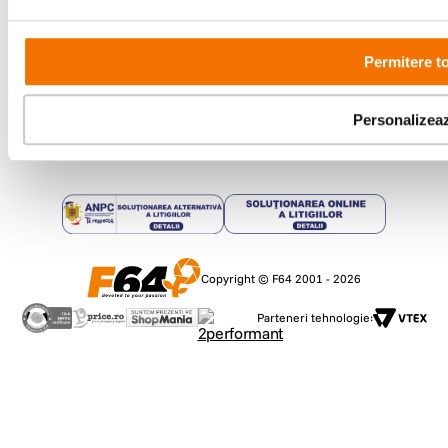
Comenzi si suport
+40 21 270 0050
Permitere t
Program de lucru
09:00 - 21:00
Showroom
Personalizea
Bd-ul Unirii 64, Bucuresti
Copyright © F64 2001 - 2026
Parteneri tehnologie: