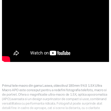
Primul tele-macro din gama Laowa, obiectivul 180mm f/4.5 1.5X Ultra
Macro APO este conceput pentru a redefini fotografia telefoto, macro si
de portret. Ofera o magnificatie ultra-macro de 1.5X, optica apocromatica
(APO) avansata si un design surprinzator de compact si usor, combinand
versatilitatea cu performanta ridicata. Fotograful poate surprinde atat
detalii fine in cadre de aproape, cat si scene la distanta, cu o claritate