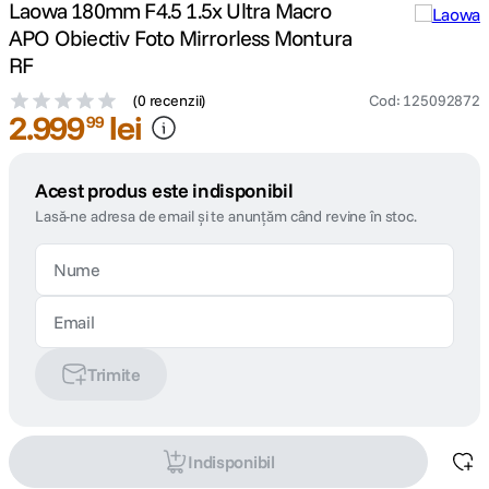
Laowa 180mm F4.5 1.5x Ultra Macro
APO Obiectiv Foto Mirrorless Montura
RF
(
0 recenzii
)
Cod
:
125092872
2
.
999
lei
99
Acest produs este indisponibil
Lasă-ne adresa de email și te anunțăm când revine în stoc.
Trimite
Indisponibil