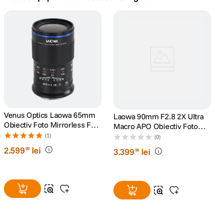
canon sx740 hs
5
.
lavaliera
6
.
ulanzi
7
.
godox
8
.
card memorie
Venus Optics Laowa 65mm
9
.
Laowa 90mm F2.8 2X Ultra
Obiectiv Foto Mirrorless F2.8
Macro APO Obiectiv Foto
2X Ultra-Macro Montura
Mirrorless Montura E
(1)
nou
(0)
10
.
FujiFilm X
2
.
599
lei
99
3
.
399
lei
99