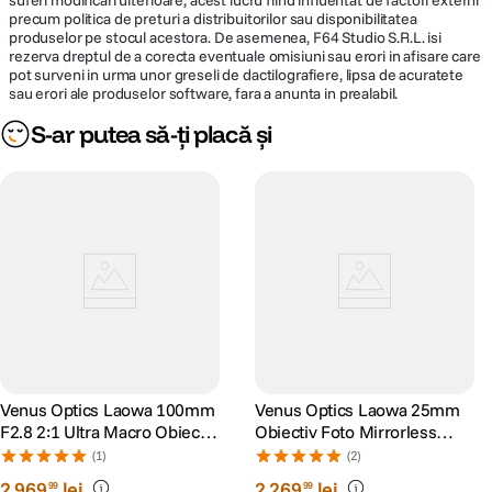
suferi modificari ulterioare, acest lucru fiind influentat de factori externi
Greutate
522 g
precum politica de preturi a distribuitorilor sau disponibilitatea
produselor pe stocul acestora. De asemenea, F64 Studio S.R.L. isi
rezerva dreptul de a corecta eventuale omisiuni sau erori in afisare care
Dispune de port USB-C integrat pentru actualizari de firmware, iar
DETALII PRODUCATOR
pot surveni in urma unor greseli de dactilografiere, lipsa de acuratete
contactele electronice de pe montura permit transferul datelor
sau erori ale produselor software, fara a anunta in prealabil.
obiectivului catre camera.
Cod producator
134630
S-ar putea să-ți placă și
Este compatibil cu un suport optional pentru obiectiv, care ofera rigiditate
https://www.venuslens.net/product/laowa
suplimentara atunci cand se lucreaza la mariri mari si este necesara o
Pagina
-180mm-f-4-5-1-5x-ultra-macro-apo/?
claritate maxima.
producator
srsltid=AfmBOoqARf9mnEaC15dQBal_ag
VB3G38nGfFYI0JwtLryMHg40CR0IfJ
Venus Optics Laowa 100mm
Venus Optics Laowa 25mm
F2.8 2:1 Ultra Macro Obiectiv
Obiectiv Foto Mirrorless
Foto Mirrorless Canon RF
F/2.8 2.5-5X Ultra-Macro
(1)
(2)
Sony FE
2
.
969
lei
2
.
269
lei
99
99