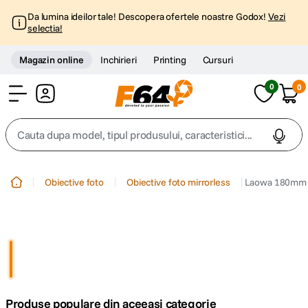
Da lumina ideilor tale! Descopera ofertele noastre Godox!
Vezi
selectia!
Magazin online
Inchirieri
Printing
Cursuri
0
0
Cont
Cauta dupa model, tipul produsului, caracteristici...
Top Cautari
Obiective foto
Obiective foto mirrorless
Laowa 180mm F4
canon g7x
1
.
trepied
2
.
trepied telefon
3
.
Produse populare din aceeasi categorie
peak design
4
.