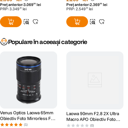
Preț anterior:
3
.
069
lei
Preț anterior:
2
.
369
lei
99
99
PRP:
3
.
349
lei
PRP:
2
.
549
lei
99
99
Populare în aceeași categorie
Venus Optics Laowa 65mm
Laowa 90mm F2.8 2X Ultra
Obiectiv Foto Mirrorless F2.8
Macro APO Obiectiv Foto
2X Ultra-Macro Montura
Mirrorless Montura E
(1)
(0)