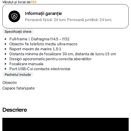
Vândut și livrat de
F64
Informații garanție
Persoană fizică: 24 luni.
Persoană juridică: 24 luni.
Specificații cheie
Full-frame | Diafragma f/4.5 – f/32
Obiectiv fix telefoto mediu ultra-macro
Raport maxim de marire 1.5:1
Distanta minima de focalizare 30 cm, distanta de lucru 15 cm
Design apocromatic pentru corectia aberatiilor
Focalizare manuala
Port USB-C si contacte electronice
Pachetul include
Obiectiv
Capace fata/spate
Descriere