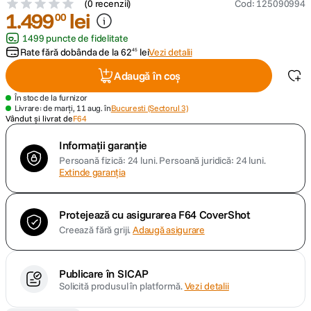
(
0 recenzii
)
Cod
:
125090994
1
.
499
lei
00
1499 puncte de fidelitate
Rate fără dobânda de la
62
lei
Vezi detalii
45
Adaugă în coș
În stoc de la furnizor
Livrare: de marți, 11 aug. în
Bucuresti (Sectorul 3)
Vândut și livrat de
F64
Informații garanție
Persoană fizică: 24 luni.
Persoană juridică: 24 luni.
Extinde garanția
Protejează cu asigurarea F64 CoverShot
Creează fără griji.
Adaugă asigurare
Publicare în SICAP
Solicită produsul în platformă.
Vezi detalii