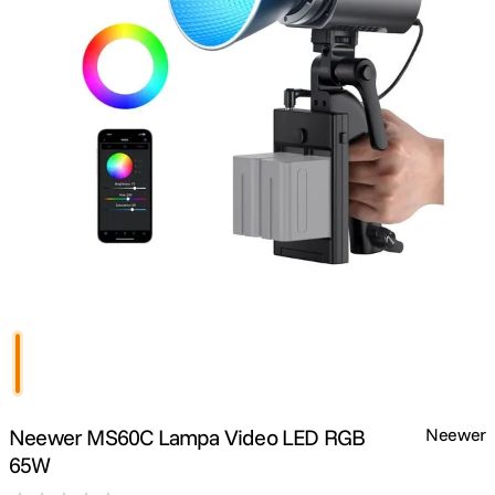
lavaliera
5
.
canon sx740 hs
6
.
card memorie
7
.
sony fx
8
.
dji mic mini
9
.
dji osmo pocket 4
10
.
Neewer MS60C Lampa Video LED RGB
Neewer
65W