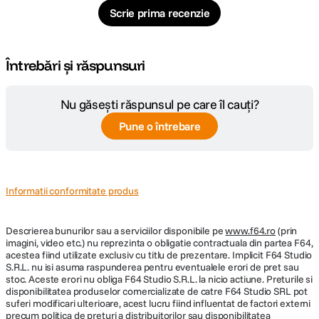
Scrie prima recenzie
Întrebări și răspunsuri
Nu găsești răspunsul pe care îl cauți?
Pune o întrebare
Informatii conformitate produs
Descrierea bunurilor sau a serviciilor disponibile pe
www.f64.ro
(prin
imagini, video etc.) nu reprezinta o obligatie contractuala din partea F64,
acestea fiind utilizate exclusiv cu titlu de prezentare. Implicit F64 Studio
S.R.L. nu isi asuma raspunderea pentru eventualele erori de pret sau
stoc. Aceste erori nu obliga F64 Studio S.R.L. la nicio actiune. Preturile si
disponibilitatea produselor comercializate de catre F64 Studio SRL pot
suferi modificari ulterioare, acest lucru fiind influentat de factori externi
precum politica de preturi a distribuitorilor sau disponibilitatea