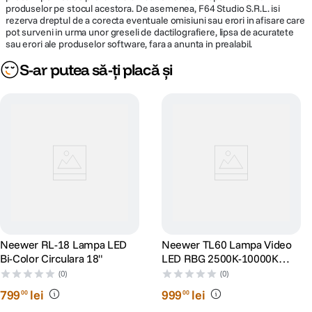
produselor pe stocul acestora. De asemenea, F64 Studio S.R.L. isi
rezerva dreptul de a corecta eventuale omisiuni sau erori in afisare care
pot surveni in urma unor greseli de dactilografiere, lipsa de acuratete
sau erori ale produselor software, fara a anunta in prealabil.
S-ar putea să-ți placă și
Neewer RL-18 Lampa LED
Neewer TL60 Lampa Video
Bi-Color Circulara 18"
LED RBG 2500K-10000K
Acumulator 3000mAh
(0)
(0)
Integrat
799
lei
999
lei
00
00