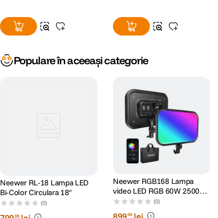
Populare în aceeași categorie
Neewer RGB168 Lampa
Neewer RL-18 Lampa LED
video LED RGB 60W 2500K-
Bi-Color Circulara 18"
8500K
(0)
(0)
899
lei
00
799
lei
00