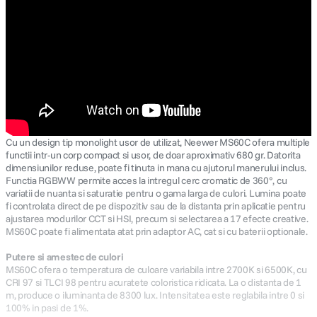
Cu un design tip monolight usor de utilizat, Neewer MS60C ofera multiple
functii intr-un corp compact si usor, de doar aproximativ 680 gr. Datorita
dimensiunilor reduse, poate fi tinuta in mana cu ajutorul manerului inclus.
Functia RGBWW permite acces la intregul cerc cromatic de 360°, cu
variatii de nuanta si saturatie pentru o gama larga de culori. Lumina poate
fi controlata direct de pe dispozitiv sau de la distanta prin aplicatie pentru
ajustarea modurilor CCT si HSI, precum si selectarea a 17 efecte creative.
MS60C poate fi alimentata atat prin adaptor AC, cat si cu baterii optionale.
Putere si amestec de culori
MS60C ofera o temperatura de culoare variabila intre 2700K si 6500K, cu
CRI 97 si TLCI 98 pentru acuratete coloristica ridicata. La o distanta de 1
m, produce o iluminanta de 8300 lux. Intensitatea este reglabila intre 0 si
100% in pasi de 1%.