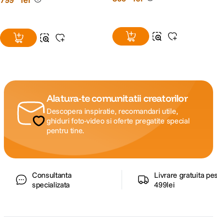
Alatura-te comunitatii creatorilor
Descopera inspiratie, recomandari utile,
ghiduri foto-video si oferte pregatite special
pentru tine.
Consultanta
Livrare gratuita pe
specializata
499lei