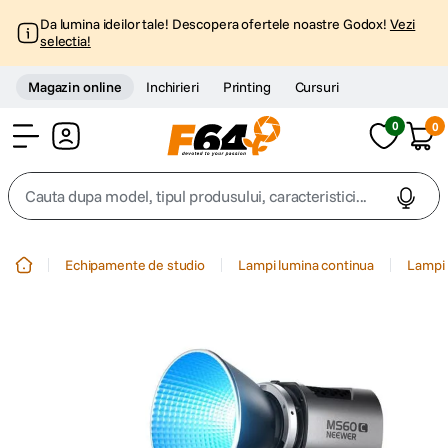
Da lumina ideilor tale! Descopera ofertele noastre Godox!
Vezi
selectia!
Magazin online
Inchirieri
Printing
Cursuri
0
0
Cont
Cauta dupa model, tipul produsului, caracteristici...
Top Cautari
Echipamente de studio
Lampi lumina continua
Lampi 
canon g7x
1
.
trepied
2
.
trepied telefon
3
.
peak design
4
.