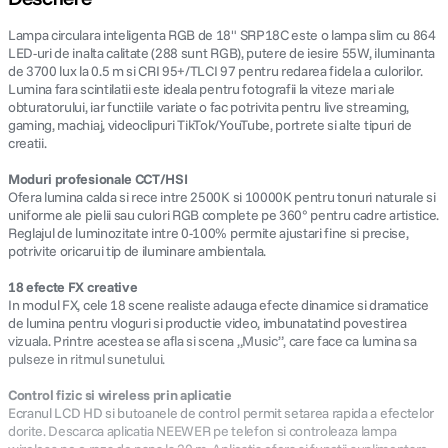
Lampa circulara inteligenta RGB de 18" SRP18C este o lampa slim cu 864
LED-uri de inalta calitate (288 sunt RGB), putere de iesire 55W, iluminanta
de 3700 lux la 0.5 m si CRI 95+/TLCI 97 pentru redarea fidela a culorilor.
Lumina fara scintilatii este ideala pentru fotografii la viteze mari ale
obturatorului, iar functiile variate o fac potrivita pentru live streaming,
gaming, machiaj, videoclipuri TikTok/YouTube, portrete si alte tipuri de
creatii.
Moduri profesionale CCT/HSI
Ofera lumina calda si rece intre 2500K si 10000K pentru tonuri naturale si
uniforme ale pielii sau culori RGB complete pe 360° pentru cadre artistice.
Reglajul de luminozitate intre 0-100% permite ajustari fine si precise,
potrivite oricarui tip de iluminare ambientala.
18 efecte FX creative
In modul FX, cele 18 scene realiste adauga efecte dinamice si dramatice
de lumina pentru vloguri si productie video, imbunatatind povestirea
vizuala. Printre acestea se afla si scena „Music”, care face ca lumina sa
pulseze in ritmul sunetului.
Control fizic si wireless prin aplicatie
Ecranul LCD HD si butoanele de control permit setarea rapida a efectelor
dorite. Descarca aplicatia NEEWER pe telefon si controleaza lampa