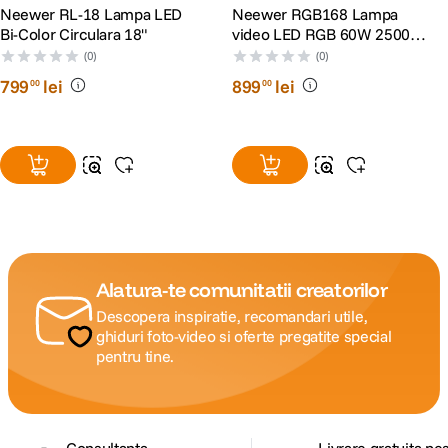
Neewer RL-18 Lampa LED
Neewer RGB168 Lampa
Bi-Color Circulara 18"
video LED RGB 60W 2500K-
8500K
(0)
(0)
799
lei
899
lei
00
00
Alatura-te comunitatii creatorilor
Descopera inspiratie, recomandari utile,
ghiduri foto-video si oferte pregatite special
pentru tine.