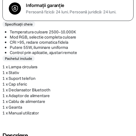
Informații garanție
Persoană fizică: 24 luni.
Persoană juridică: 24 luni.
Specificații cheie
Temperatura culoare 2500–10.000K
Mod RGB, selectie completa culoare
CRI >95, redare cromatica fidela
Putere 55W, iluminare uniforma
Control prin aplicatie, ajustari remote
Pachetul include
1 x Lampa circulara
1 x Stativ
1 x Suport telefon
1 x Cap sferic
1 x Declansator Bluetooth
1 x Adaptor de alimentare
1 x Cablu de alimentare
1 x Geanta
1 x Manual utilizator
Descriere