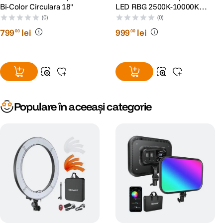
Bi-Color Circulara 18"
LED RBG 2500K-10000K
Acumulator 3000mAh
(0)
(0)
Integrat
799
lei
999
lei
00
00
Populare în aceeași categorie