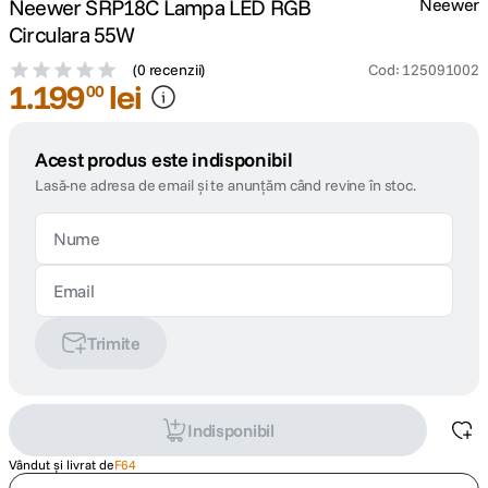
Neewer SRP18C Lampa LED RGB
Neewer
Circulara 55W
(
0 recenzii
)
Cod
:
125091002
1
.
199
lei
00
Acest produs este indisponibil
Lasă-ne adresa de email și te anunțăm când revine în stoc.
Trimite
Indisponibil
Vândut și livrat de
F64