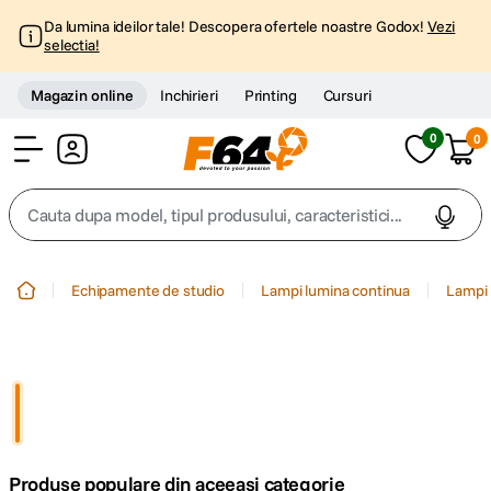
Da lumina ideilor tale! Descopera ofertele noastre Godox!
Vezi
selectia!
Magazin online
Inchirieri
Printing
Cursuri
0
0
Cont
Cauta dupa model, tipul produsului, caracteristici...
Top Cautari
Echipamente de studio
Lampi lumina continua
Lampi 
canon g7x
1
.
trepied
2
.
trepied telefon
3
.
Produse populare din aceeasi categorie
peak design
4
.