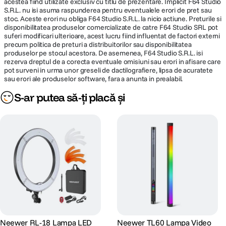
acestea fiind utilizate exclusiv cu titlu de prezentare. Implicit F64 Studio
S.R.L. nu isi asuma raspunderea pentru eventualele erori de pret sau
stoc. Aceste erori nu obliga F64 Studio S.R.L. la nicio actiune. Preturile si
disponibilitatea produselor comercializate de catre F64 Studio SRL pot
suferi modificari ulterioare, acest lucru fiind influentat de factori externi
precum politica de preturi a distribuitorilor sau disponibilitatea
produselor pe stocul acestora. De asemenea, F64 Studio S.R.L. isi
rezerva dreptul de a corecta eventuale omisiuni sau erori in afisare care
pot surveni in urma unor greseli de dactilografiere, lipsa de acuratete
sau erori ale produselor software, fara a anunta in prealabil.
S-ar putea să-ți placă și
Neewer RL-18 Lampa LED
Neewer TL60 Lampa Video