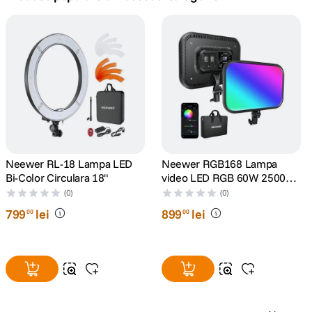
canon sx740 hs
5
.
lavaliera
6
.
card memorie
7
.
dji mic mini
8
.
dji osmo
Neewer RL-18 Lampa LED
Neewer RGB168 Lampa
9
.
Bi-Color Circulara 18"
video LED RGB 60W 2500K-
8500K
(0)
(0)
insta 360
10
.
799
lei
899
lei
00
00