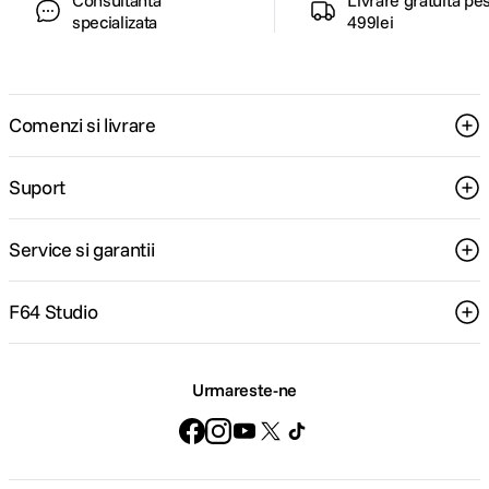
Consultanta
Livrare gratuita pe
specializata
499lei
Comenzi si livrare
Suport
Service si garantii
F64 Studio
Urmareste-ne