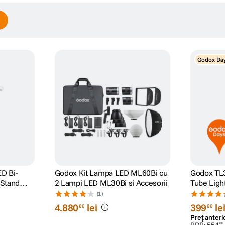
Godox Da
D Bi-
Godox Kit Lampa LED ML60Bi cu
Godox TL
 Stand
2 Lampi LED ML30Bi si Accesorii
Tube Ligh
(1)
4
.
880
lei
399
le
00
00
Preț anteri
PRP:
554
00