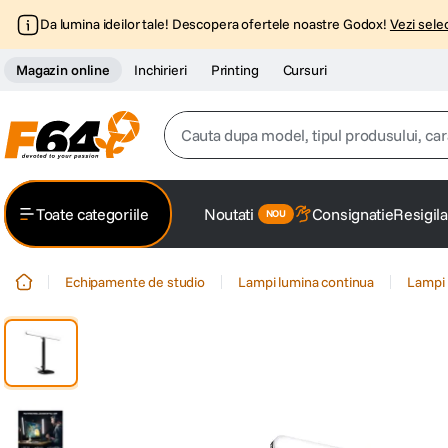
Da lumina ideilor tale! Descopera ofertele noastre Godox!
Vezi selec
Magazin online
Inchirieri
Printing
Cursuri
Cauta dupa model, tipul produsului, caracter
Top Cautari
Toate categoriile
Noutati
Consignatie
Resigila
canon g7x
1
.
Echipamente de studio
Lampi lumina continua
Lampi 
trepied
2
.
trepied telefon
3
.
peak design
4
.
canon sx740 hs
5
.