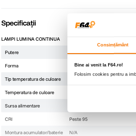
Specificații
LAMPI LUMINA CONTINUA
Consimțământ
Putere
8W
Bine ai venit la F64.ro!
Forma
Panou
Folosim cookies pentru a imbu
Tip temperatura de culoare
Bicolor
Temperatura de culoare
2900-7000K
Sursa alimentare
USB
CRI
Peste 95
Montura acumulator/baterie
N/A