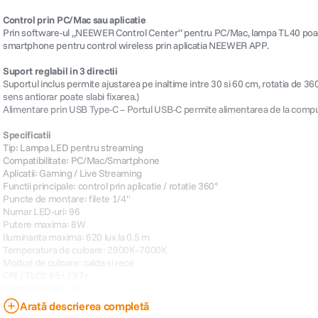
Control prin PC/Mac sau aplicatie
Prin software-ul „NEEWER Control Center” pentru PC/Mac, lampa TL40 poate 
smartphone pentru control wireless prin aplicatia NEEWER APP.
Suport reglabil in 3 directii
Suportul inclus permite ajustarea pe inaltime intre 30 si 60 cm, rotatia de 360° 
sens antiorar poate slabi fixarea.)
Alimentare prin USB Type-C – Portul USB-C permite alimentarea de la comput
Specificatii
Tip: Lampa LED pentru streaming
Compatibilitate: PC/Mac/Smartphone
Aplicatii: Gaming / Live Streaming
Functii principale: control prin aplicatie / rotatie 360°
Puncte de montare: filete 1/4"
Numar LED-uri: 96
Putere maxima: 8W
Iluminanta maxima: 620 lux la 0.5 m
Temperatura de culoare: 2900K–7000K
Moduri de culoare: calda si rece
CRI / TLCI: 95+ / 97+
Efecte speciale: 12
Control wireless prin aplicatie: Da
Arată descrierea completă
Greutate: 1250 gr