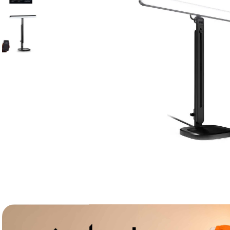
lavaliera
6
.
sony fx
7
.
card memorie
8
.
dji mic mini
9
.
dji osmo
10
.