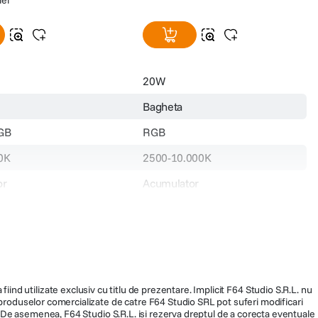
20W
Bagheta
RGB
RGB
0K
2500-10.000K
or
Acumulator
Peste 95
r incorporat
Acumulator incorporat
N/A
66602907
fiind utilizate exclusiv cu titlu de prezentare. Implicit F64 Studio S.R.L. nu
a produselor comercializate de catre F64 Studio SRL pot suferi modificari
999
ra. De asemenea, F64 Studio S.R.L. isi rezerva dreptul de a corecta eventuale