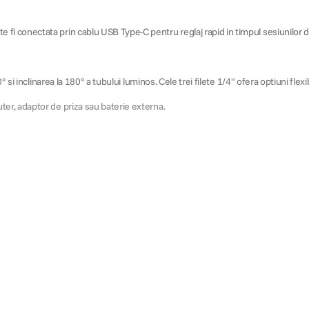
fi conectata prin cablu USB Type-C pentru reglaj rapid in timpul sesiunilor
si inclinarea la 180° a tubului luminos. Cele trei filete 1/4" ofera optiuni flex
er, adaptor de priza sau baterie externa.