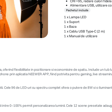
CRI >95, redare culori fidela
Alimentare USB, utilizare c
Pachetul include
1 x Lampa LED
1 x Suport
1 x Baza
1 x Cablu USB Type-C (2 m)
1 x Manual de utilizare
ferind flexibilitate in pozitionare si economisire de spatiu. Include un tub lum
ne prin aplicatia NEEWER APP, fiind potrivita pentru gaming, live streaming, a
 pielii. Cele 96 de LED-uri cu spectru complet ofera o putere de 8W si o ilumina
ii intre 0–100% permit personalizarea luminii. Cele 12 scene presetate adauga