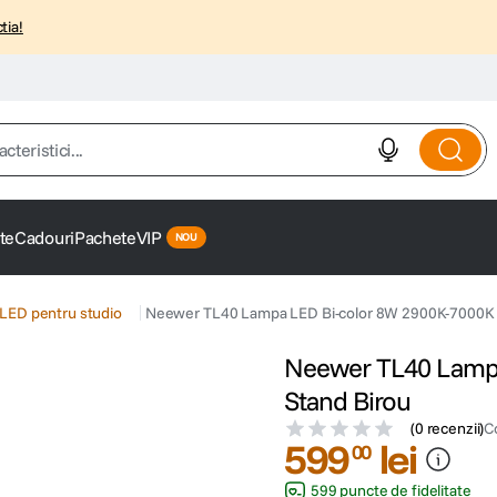
tia!
istici...
te
Cadouri
Pachete
VIP
LED pentru studio
Neewer TL40 Lampa LED Bi-color 8W 2900K-7000K 
Neewer TL40 Lampa
Stand Birou
(
0 recenzii
)
C
599
lei
00
599 puncte de fidelitate