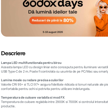
Descriere
Lampa LED multifunctionala pentru birou
Aceasta lampa LED cu design liniar este conceputa pentru iluminare versatila, o
USB Type-C de 2 m. Poate fi controlata cu usurinta de pe PC/Mac sau smartpho
Lumina moale cu redare precisa a culorilor
Valorile CRI 95+ si TLCI 97+ asigura fidelitate ridicata si tonuri naturale ale
confortabila pentru ochi si potrivita pentru utilizare indelungata.
Temperatura de culoare variabila si mod FX
Temperatura de culoare reglabila intre 2900K si 7000K si controlul intensitat
productie.