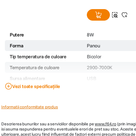
Putere
8W
Forma
Panou
Tip temperatura de culoare
Bicolor
Temperatura de culoare
2900-7000K
Sursa alimentare
USB
Vezi toate specificațiile
CRI
Peste 95
Montura acumulator/baterie
N/A
Informatii conformitate produs
Montura accesorii
N/A
Cod producator
66605046
Descrierea bunurilor sau a serviciilor disponibile pe
www.f64.ro
(prin imagi
isi asuma raspunderea pentru eventualele erori de pret sau stoc. Aceste ero
PRP
599
ulterioare, acest lucru fiind influentat de factori externi precum politica 