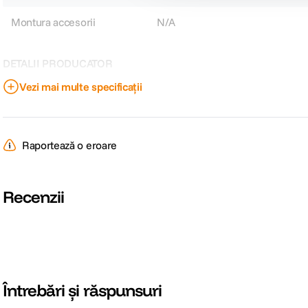
Montura accesorii
N/A
DETALII PRODUCATOR
Vezi mai multe specificații
Cod producator
66605046
Raportează o eroare
Recenzii
Întrebări și răspunsuri