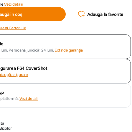
lei
Vezi detalii
augă în coș
Adaugă la favorite
resti (Sectorul 3)
ie
luni.
Persoană juridică: 24 luni.
Extinde garanția
sigurarea F64 CoverShot
daugă asigurare
AP
n platformă.
Vezi detalii
nta
icolor