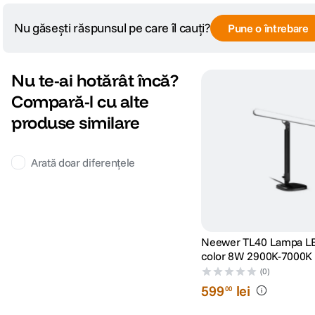
Nu găsești răspunsul pe care îl cauți?
Pune o întrebare
Nu te-ai hotărât încă?
Compară-l cu alte
produse similare
Arată doar diferențele
Neewer TL40 Lampa LE
color 8W 2900K-7000K
Birou
(0)
599
lei
00