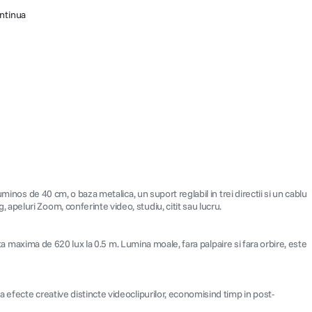
ontinua
inos de 40 cm, o baza metalica, un suport reglabil in trei directii si un cablu
peluri Zoom, conferinte video, studiu, citit sau lucru.
nta maxima de 620 lux la 0.5 m. Lumina moale, fara palpaire si fara orbire, este
 efecte creative distincte videoclipurilor, economisind timp in post-