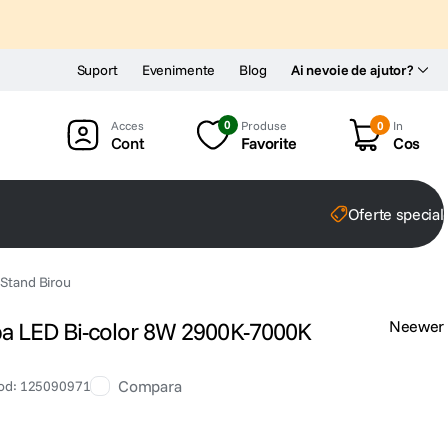
Suport
Evenimente
Blog
Ai nevoie de ajutor?
0
Produse
0
In
Cont
Favorite
Cos
Oferte special
Stand Birou
 LED Bi-color 8W 2900K-7000K
Neewer
Compara
od
:
125090971