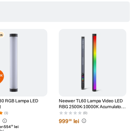
ys
30 RGB Lampa LED
Neewer TL60 Lampa Video LED
t
RBG 2500K-10000K Acumulator
3000mAh Integrat
(1)
(0)
i
999
lei
00
or:
554
lei
00
lei