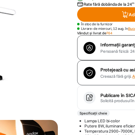
Rate fără dobânda de la
24
95
Ad
În stoc de la furnizor
Livrare: de miercuri, 12 aug. în
Bucu
Vândut și livrat de
F64
Informații garanț
Persoană fizică: 24 
Protejează cu a
Creează fără griji.
A
Publicare în SIC
Solicită produsul î
Specificații cheie
Lampa LED bi-color
Putere 8W, iluminare eficie
Temperatura 2900–7000K, B