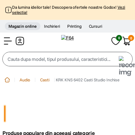
Da lumina ideilor tale! Descopera ofertele noastre Godox!
Vezi
selectia!
Magazin online
Inchirieri
Printing
Cursuri
0
0
Cont
Cauta dupa model, tipul produsului, caracteristici...
Top Cautari
Audio
Casti
KRK KNS 6402 Casti Studio Inchise
canon g7x
1
.
trepied
2
.
trepied telefon
3
.
Produse populare din aceeasi categorie
peak design
4
.