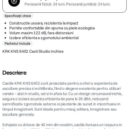
Persoană fizică: 24 luni.
Persoană juridică: 24 luni.
Specificații cheie
Constructie usoara, rezistenta la impact
Pernite confortabile din spuma cu piele ecologica
Volum maxim 122 dB, fara distorsiuni
Izolare eficienta a zgomotului ambiental
Pachetul include
KRK KNS 6402 Casti Studio Inchise
Descriere
Castile KRK KNS 6402 sunt proiectate pentru a oferi o experienta de
ascultare precisa si echilibrata, fiind o alegere excelenta pentru utilizari
variate – atat in studio, cat si in afara lui. Cu un design circumaural inchis,
asigura o izolare acustica eficienta de pana la 26 dBA, reducand
semnificativ zgomotele externe si pierderile de sunet in microfoane in
timpul inregistrarii. Sunt ideale pentru mixaj, editare, inregistrare sau
ascultare generala.
Echipate cu drivere de 40 mm din neodim, castile livreaza un raspuns in