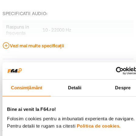
SPECIFICATII AUDIO:
Raspuns in
10 - 22000 Hz
frecventa
Vezi mai multe specificații
Impedanta
36 Ω
nominala
Sensibilitate
122 dB
Raportează o eroare
CONFIGURATIE:
Consimțământ
Detalii
Despre
Recenzii
Tip casti
Studio
Bine ai venit la F64.ro!
Design
Over Ear
Scrie prima recenzie
Folosim cookies pentru a imbunatati experienta de navigare.
Anulare zgomot
da
Pentru detalii te rugam sa citesti
Politica de cookies.
Întrebări și răspunsuri