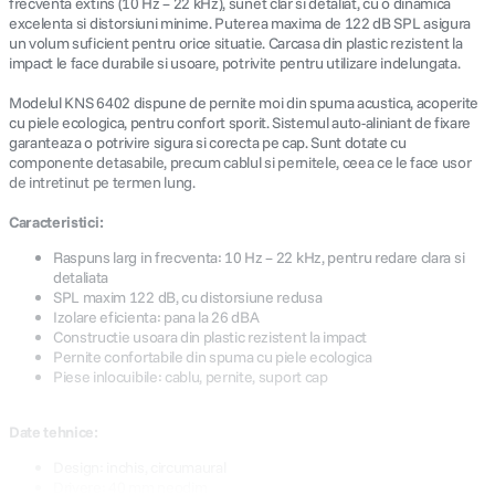
frecventa extins (10 Hz – 22 kHz), sunet clar si detaliat, cu o dinamica
excelenta si distorsiuni minime. Puterea maxima de 122 dB SPL asigura
un volum suficient pentru orice situatie. Carcasa din plastic rezistent la
impact le face durabile si usoare, potrivite pentru utilizare indelungata.
Modelul KNS 6402 dispune de pernite moi din spuma acustica, acoperite
cu piele ecologica, pentru confort sporit. Sistemul auto-aliniant de fixare
garanteaza o potrivire sigura si corecta pe cap. Sunt dotate cu
componente detasabile, precum cablul si pernitele, ceea ce le face usor
de intretinut pe termen lung.
Caracteristici:
Raspuns larg in frecventa: 10 Hz – 22 kHz, pentru redare clara si
detaliata
SPL maxim 122 dB, cu distorsiune redusa
Izolare eficienta: pana la 26 dBA
Constructie usoara din plastic rezistent la impact
Pernite confortabile din spuma cu piele ecologica
Piese inlocuibile: cablu, pernite, suport cap
Date tehnice:
Design: inchis, circumaural
Drivere: 40 mm neodim