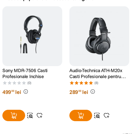
canon sx740 hs
5
.
lavaliera
6
.
card memorie
7
.
ulanzi
8
.
insta 360
Sony MDR-7506 Casti
Audio-Technica ATH-M20x
9
.
Profesionale Inchise
Casti Profesionale pentru
Studio
(0)
(8)
godox
10
.
499
lei
289
lei
00
00