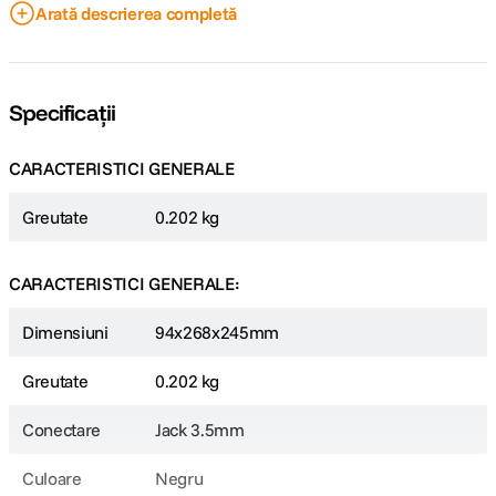
Arată descrierea completă
Impedanta: 36 ohmi
Sensibilitate: 95 dB SPL (1 mW)
Conector: jack 3.5 mm placat cu aur
Cablu: 2.5 m, detasabil, cupru OFC 99.99%
Dimensiuni: 94 x 268 x 245 mm
Specificații
Greutate: 0.202 kg
CARACTERISTICI GENERALE
Greutate
0.202 kg
CARACTERISTICI GENERALE:
Dimensiuni
94x268x245mm
Greutate
0.202 kg
Conectare
Jack 3.5mm
Culoare
Negru