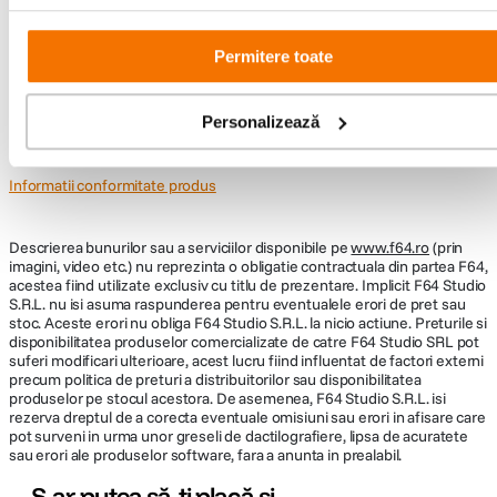
Diametru driver
40mm
Nu găsești răspunsul pe care îl cauți?
Permitere toate
DETALII PRODUCATOR
Pune o întrebare
Cod producator
RKRK253
Personalizează
Informatii conformitate produs
Descrierea bunurilor sau a serviciilor disponibile pe
www.f64.ro
(prin
imagini, video etc.) nu reprezinta o obligatie contractuala din partea F64,
acestea fiind utilizate exclusiv cu titlu de prezentare. Implicit F64 Studio
S.R.L. nu isi asuma raspunderea pentru eventualele erori de pret sau
stoc. Aceste erori nu obliga F64 Studio S.R.L. la nicio actiune. Preturile si
disponibilitatea produselor comercializate de catre F64 Studio SRL pot
suferi modificari ulterioare, acest lucru fiind influentat de factori externi
precum politica de preturi a distribuitorilor sau disponibilitatea
produselor pe stocul acestora. De asemenea, F64 Studio S.R.L. isi
rezerva dreptul de a corecta eventuale omisiuni sau erori in afisare care
pot surveni in urma unor greseli de dactilografiere, lipsa de acuratete
sau erori ale produselor software, fara a anunta in prealabil.
S-ar putea să-ți placă și