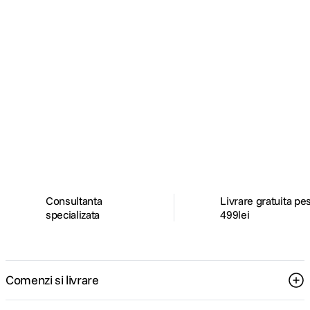
Alatura-te comunitatii creatorilor
Descopera inspiratie, recomandari utile,
ghiduri foto-video si oferte pregatite special
pentru tine.
Consultanta
Livrare gratuita pe
specializata
499lei
Comenzi si livrare