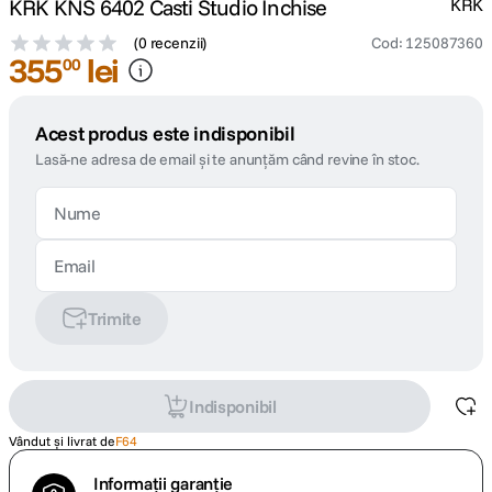
KRK KNS 6402 Casti Studio Inchise
KRK
(
0 recenzii
)
Cod
:
125087360
355
lei
00
Acest produs este indisponibil
Lasă-ne adresa de email și te anunțăm când revine în stoc.
Trimite
Indisponibil
Vândut și livrat de
F64
Informații garanție